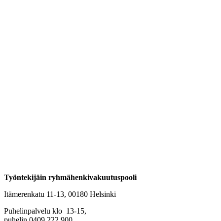
Työntekijäin ryhmähenkivakuutuspooli
Itämerenkatu 11-13, 00180 Helsinki
Puhelinpalvelu klo 13-15,
puhelin 0409 222 900