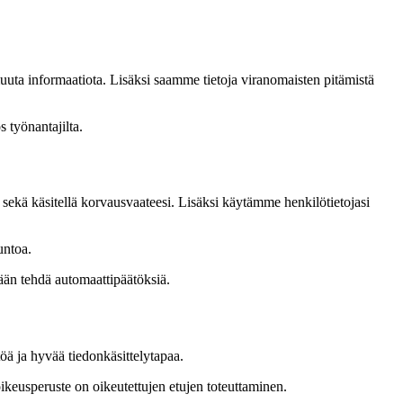
a muuta informaatiota. Lisäksi saamme tietoja viranomaisten pitämistä
 työnantajilta.
sekä käsitellä korvausvaateesi. Lisäksi käytämme henkilötietojasi
untoa.
ään tehdä automaattipäätöksiä.
öä ja hyvää tiedonkäsittelytapaa.
ikeusperuste on oikeutettujen etujen toteuttaminen.