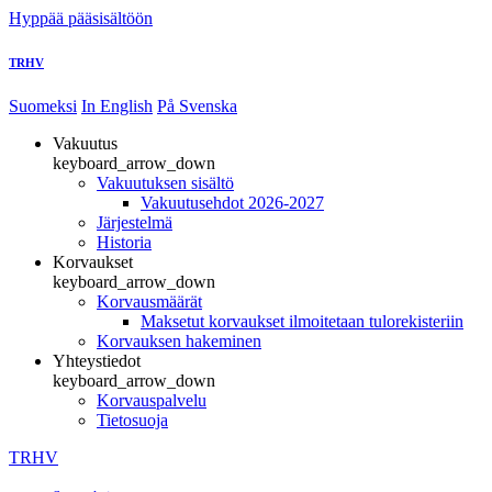
Hyppää pääsisältöön
TRHV
Suomeksi
In English
På Svenska
Vakuutus
keyboard_arrow_down
Vakuutuksen sisältö
Vakuutusehdot 2026-2027
Järjestelmä
Historia
Korvaukset
keyboard_arrow_down
Korvausmäärät
Maksetut korvaukset ilmoitetaan tulorekisteriin
Korvauksen hakeminen
Yhteystiedot
keyboard_arrow_down
Korvauspalvelu
Tietosuoja
TRHV