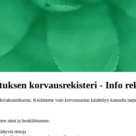
sen korvausrekisteri - Info reki
ivakuutuksesta. Keräämme vain korvausasian käsittelyn kannalta tarpeel
kuten nimi ja henkilötunnus
ittyviä tietoja