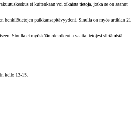
avakuutuskeskus ei kuitenkaan voi oikaista tietoja, jotka se on saanut
levien henkilötietojen paikkansapitävyyden). Sinulla on myös artiklan 21
iseen. Sinulla ei myöskään ole oikeutta vaatia tietojesi siirtämistä
in kello 13-15.