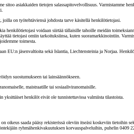
me sitoo asiakkaiden tietojen salassapitovelvollisuus. Varmistamme hen
i.
joilla on työtehtäviensä johdosta tarve käsitellä henkilötietojasi.
 henkilötietojasi voidaan siirtää tällaisille tahoille meidän toimeksia
yttää tietojasi omiin tarkoituksiinsa, kuten suoramarkkinointiin. Varmista
kijoidemme toimesta.
an EU:n jäsenvaltioita sekä Islantia, Liechtensteinia ja Norjaa. Henkilöre
eröidyn suostumukseen tai lainsäännökseen.
nomaiselle, maistraatille tai sosiaaliviranomaisille.
in yksittäiset henkilöt eivät ole tunnistettavissa valmiista tilastoista.
la on oikeus saada pääsy rekisterissä oleviin itseäsi koskeviin tietoihin s
öntekijäin ryhmähenkivakuutuksen korvauspalveluihin, puhelin 0409 222