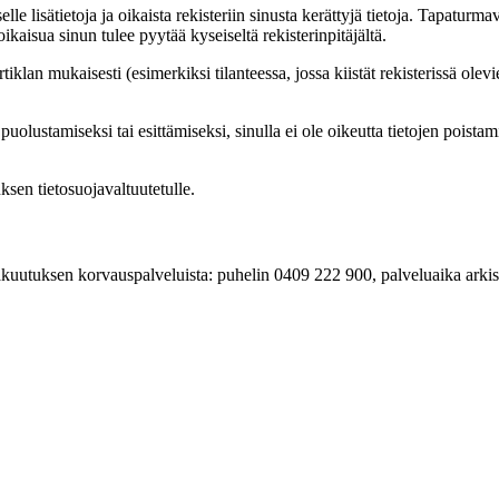
e lisätietoja ja oikaista rekisteriin sinusta kerättyjä tietoja. Tapaturm
ikaisua sinun tulee pyytää kyseiseltä rekisterinpitäjältä.
artiklan mukaisesti (esimerkiksi tilanteessa, jossa kiistät rekisterissä o
uolustamiseksi tai esittämiseksi, sinulla ei ole oikeutta tietojen poistam
tuksen tietosuojavaltuutetulle.
ivakuutuksen korvauspalveluista: puhelin 0409 222 900, palveluaika arkis