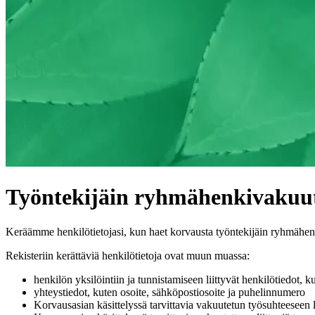
Työntekijäin ryhmähenkivakuutuk
Keräämme henkilötietojasi, kun haet korvausta työntekijäin ryhmähenk
Rekisteriin kerättäviä henkilötietoja ovat muun muassa:
henkilön yksilöintiin ja tunnistamiseen liittyvät henkilötiedot, 
yhteystiedot, kuten osoite, sähköpostiosoite ja puhelinnumero
Korvausasian käsittelyssä tarvittavia vakuutetun työsuhteeseen li