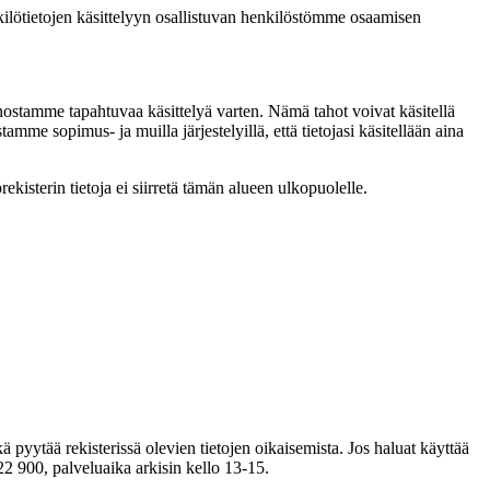
kilötietojen käsittelyyn osallistuvan henkilöstömme osaamisen
nnostamme tapahtuvaa käsittelyä varten. Nämä tahot voivat käsitellä
mme sopimus- ja muilla järjestelyillä, että tietojasi käsitellään aina
kisterin tietoja ei siirretä tämän alueen ulkopuolelle.
ekä pyytää rekisterissä olevien tietojen oikaisemista. Jos haluat käyttää
 900, palveluaika arkisin kello 13-15.