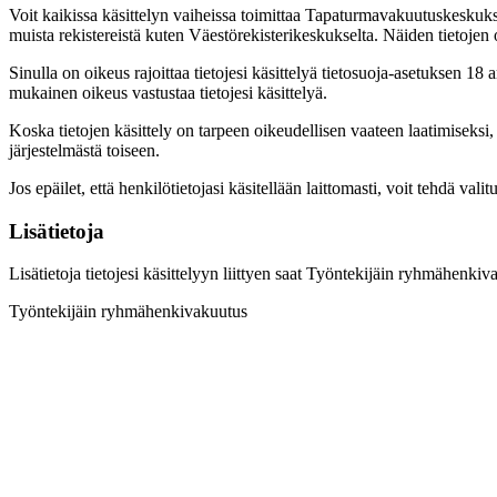
Voit kaikissa käsittelyn vaiheissa toimittaa Tapaturmavakuutuskeskuksell
muista rekistereistä kuten Väestörekisterikeskukselta. Näiden tietojen o
Sinulla on oikeus rajoittaa tietojesi käsittelyä tietosuoja-asetuksen 18 
mukainen oikeus vastustaa tietojesi käsittelyä.
Koska tietojen käsittely on tarpeen oikeudellisen vaateen laatimiseksi, p
järjestelmästä toiseen.
Jos epäilet, että henkilötietojasi käsitellään laittomasti, voit tehdä vali
Lisätietoja
Lisätietoja tietojesi käsittelyyn liittyen saat Työntekijäin ryhmähenk
Työntekijäin ryhmähenkivakuutus