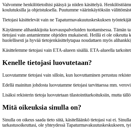
Valvomme henkilötietoihisi pääsyä ja niiden käsittelyä. Henkilöstöäm
koulutuksilla ja ohjeistuksella. Puutumme väärinkäytöksiin välittömäst
Tietojasi käsittelevät vain ne Tapaturmavakuutuskeskuksen työntekijät, 
Käytämme alihankkijoita korvauspalveluiden tuottamisessa. Tämän takia
tietojasi vain antamiemme ohjeiden mukaisesti. Heillä ei ole oikeutta kä
huolellisesti ja hyvää tietojenkäsittelytapaa noudattaen myös alihank
Käsittelemme tietojasi vain ETA-alueen sisällä. ETA-alueella tarkoiteta
Kenelle tietojasi luovutetaan?
Luovutamme tietojasi vain silloin, kun luovuttaminen perustuu rekist
Edellä mainitun johdosta luovutamme tietojasi tarvittaessa mm. verovira
Lisäksi rekisterin tietoja luovutetaan tilastointitarkoituksiin, mutta tällö
Mitä oikeuksia sinulla on?
Sinulla on oikeus saada tieto siitä, käsitelläänkö tietojasi vai ei. Sinul
tarkastusoikeuttasi, ole yhteydessä Tapaturmavakuutuskeskukseen, ty