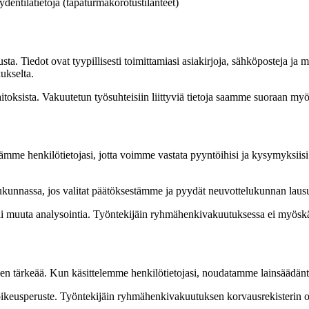
ydentilatietoja (tapaturmakorotustilanteet)
austa. Tiedot ovat tyypillisesti toimittamiasi asiakirjoja, sähköposteja j
ukselta.
toksista. Vakuutetun työsuhteisiin liittyviä tietoja saamme suoraan myös
me henkilötietojasi, jotta voimme vastata pyyntöihisi ja kysymyksiisi 
kunnassa, jos valitat päätöksestämme ja pyydät neuvottelukunnan laus
tai muuta analysointia. Työntekijäin ryhmähenkivakuutuksessa ei myösk
aisen tärkeää. Kun käsittelemme henkilötietojasi, noudatamme lainsäädänt
ty oikeusperuste. Työntekijäin ryhmähenkivakuutuksen korvausrekisterin o