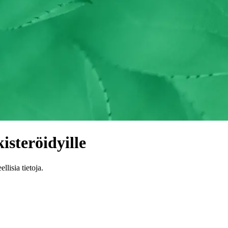
steröidyille
lisia tietoja.