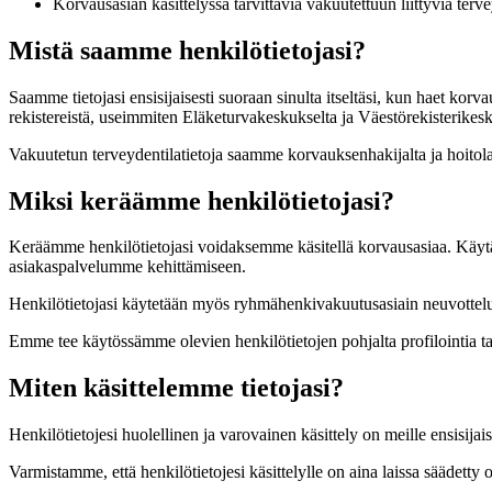
Korvausasian käsittelyssä tarvittavia vakuutettuun liittyviä terve
Mistä saamme henkilötietojasi?
Saamme tietojasi ensisijaisesti suoraan sinulta itseltäsi, kun haet korv
rekistereistä, useimmiten Eläketurvakeskukselta ja Väestörekisterikesk
Vakuutetun terveydentilatietoja saamme korvauksenhakijalta ja hoitolai
Miksi keräämme henkilötietojasi?
Keräämme henkilötietojasi voidaksemme käsitellä korvausasiaa. Käytäm
asiakaspalvelumme kehittämiseen.
Henkilötietojasi käytetään myös ryhmähenkivakuutusasiain neuvottelu
Emme tee käytössämme olevien henkilötietojen pohjalta profilointia 
Miten käsittelemme tietojasi?
Henkilötietojesi huolellinen ja varovainen käsittely on meille ensisij
Varmistamme, että henkilötietojesi käsittelylle on aina laissa säädet