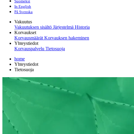
Suomeksi
In English
På Svenska
Vakuutus
Vakuutuksen sisältö
Järjestelmä
Historia
Korvaukset
Korvausmäärät
Korvauksen hakeminen
Yhteystiedot
Korvauspalvelu
Tietosuoja
home
Yhteystiedot
Tietosuoja