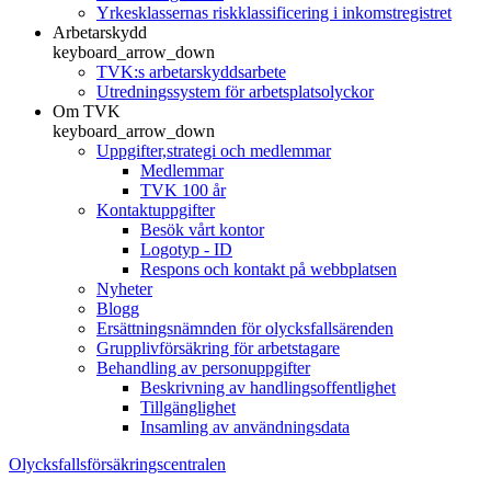
Yrkesklassernas riskklassificering i inkomstregistret
Arbetarskydd
keyboard_arrow_down
TVK:s arbetarskyddsarbete
Utredningssystem för arbetsplatsolyckor
Om TVK
keyboard_arrow_down
Uppgifter,strategi och medlemmar
Medlemmar
TVK 100 år
Kontaktuppgifter
Besök vårt kontor
Logotyp - ID
Respons och kontakt på webbplatsen
Nyheter
Blogg
Ersättningsnämnden för olycksfallsärenden
Grupplivförsäkring för arbetstagare
Behandling av personuppgifter
Beskrivning av handlingsoffentlighet
Tillgänglighet
Insamling av användningsdata
Olycksfallsförsäkringscentralen