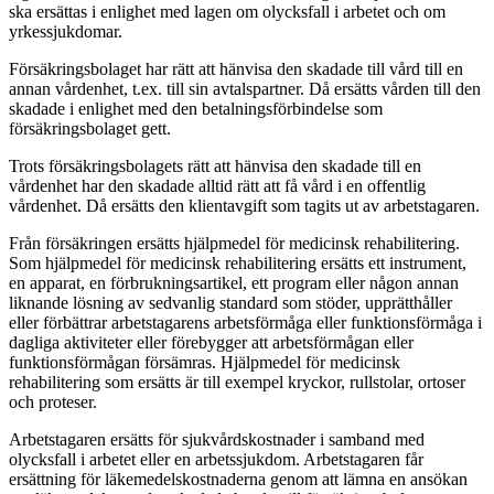
ska ersättas i enlighet med lagen om olycksfall i arbetet och om
yrkessjukdomar.
Försäkringsbolaget har rätt att hänvisa den skadade till vård till en
annan vårdenhet, t.ex. till sin avtalspartner. Då ersätts vården till den
skadade i enlighet med den betalningsförbindelse som
försäkringsbolaget gett.
Trots försäkringsbolagets rätt att hänvisa den skadade till en
vårdenhet har den skadade alltid rätt att få vård i en offentlig
vårdenhet. Då ersätts den klientavgift som tagits ut av arbetstagaren.
Från försäkringen ersätts hjälpmedel för medicinsk rehabilitering.
Som hjälpmedel för medicinsk rehabilitering ersätts ett instrument,
en apparat, en förbrukningsartikel, ett program eller någon annan
liknande lösning av sedvanlig standard som stöder, upprätthåller
eller förbättrar arbetstagarens arbetsförmåga eller funktionsförmåga i
dagliga aktiviteter eller förebygger att arbetsförmågan eller
funktionsförmågan försämras. Hjälpmedel för medicinsk
rehabilitering som ersätts är till exempel kryckor, rullstolar, ortoser
och proteser.
Arbetstagaren ersätts för sjukvårdskostnader i samband med
olycksfall i arbetet eller en arbetssjukdom. Arbetstagaren får
ersättning för läkemedelskostnaderna genom att lämna en ansökan