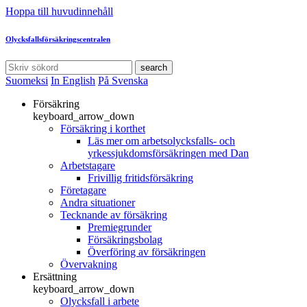
Hoppa till huvudinnehåll
Olycksfallsförsäkringscentralen
search
Suomeksi
In English
På Svenska
Försäkring
keyboard_arrow_down
Försäkring i korthet
Läs mer om arbetsolycksfalls- och
yrkessjukdomsförsäkringen med Dan
Arbetstagare
Frivillig fritidsförsäkring
Företagare
Andra situationer
Tecknande av försäkring
Premiegrunder
Försäkringsbolag
Överföring av försäkringen
Övervakning
Ersättning
keyboard_arrow_down
Olycksfall i arbete