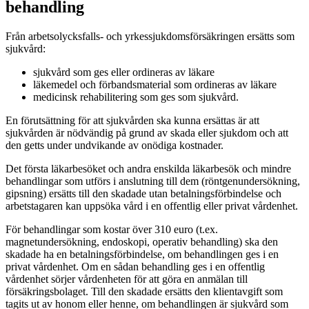
behandling
Från arbetsolycksfalls- och yrkessjukdomsförsäkringen ersätts som
sjukvård:
sjukvård som ges eller ordineras av läkare
läkemedel och förbandsmaterial som ordineras av läkare
medicinsk rehabilitering som ges som sjukvård.
En förutsättning för att sjukvården ska kunna ersättas är att
sjukvården är nödvändig på grund av skada eller sjukdom och att
den getts under undvikande av onödiga kostnader.
Det första läkarbesöket och andra enskilda läkarbesök och mindre
behandlingar som utförs i anslutning till dem (röntgenundersökning,
gipsning) ersätts till den skadade utan betalningsförbindelse och
arbetstagaren kan uppsöka vård i en offentlig eller privat vårdenhet.
För behandlingar som kostar över 310 euro (t.ex.
magnetundersökning, endoskopi, operativ behandling) ska den
skadade ha en betalningsförbindelse, om behandlingen ges i en
privat vårdenhet. Om en sådan behandling ges i en offentlig
vårdenhet sörjer vårdenheten för att göra en anmälan till
försäkringsbolaget. Till den skadade ersätts den klientavgift som
tagits ut av honom eller henne, om behandlingen är sjukvård som