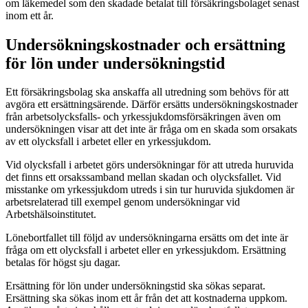
om läkemedel som den skadade betalat till försäkringsbolaget senast
inom ett år.
Undersökningskostnader och ersättning
för lön under undersökningstid
Ett försäkringsbolag ska anskaffa all utredning som behövs för att
avgöra ett ersättningsärende. Därför ersätts undersökningskostnader
från arbetsolycksfalls- och yrkessjukdomsförsäkringen även om
undersökningen visar att det inte är fråga om en skada som orsakats
av ett olycksfall i arbetet eller en yrkessjukdom.
Vid olycksfall i arbetet görs undersökningar för att utreda huruvida
det finns ett orsakssamband mellan skadan och olycksfallet. Vid
misstanke om yrkessjukdom utreds i sin tur huruvida sjukdomen är
arbetsrelaterad till exempel genom undersökningar vid
Arbetshälsoinstitutet.
Lönebortfallet till följd av undersökningarna ersätts om det inte är
fråga om ett olycksfall i arbetet eller en yrkessjukdom. Ersättning
betalas för högst sju dagar.
Ersättning för lön under undersökningstid ska sökas separat.
Ersättning ska sökas inom ett år från det att kostnaderna uppkom.