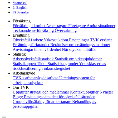
Suomeksi
In English
På Svenska
Försäkring
Försäkring i korthet
Arbetstagare
Företagare
Andra situationer
Tecknande av försäkring
Övervakning
Ersättning
Olycksfall i arbete
Yrkessjukdom
Ersättningar
TVK ersätter
Ersättningsförfarandet
Berättelser om ersättningssituationer
Anvisningar till en vårdenhet
När olyckan inträffar
Statistik
Arbetsolycksfallsstatistik
Statistik om yrkessjukdomar
Statistikappen Tikku
Statistiska grunder
Yrkesklassernas
riskklassificering i inkomstregistret
Arbetarskydd
TVK:s arbetarskyddsarbete
Utredningssystem för
arbetsplatsolyckor
Om TVK
Uppgifter,strategi och medlemmar
Kontaktuppgifter
Nyheter
Blogg
Ersättningsnämnden för olycksfallsärenden
Grupplivförsäkring för arbetstagare
Behandling av
personuppgifter