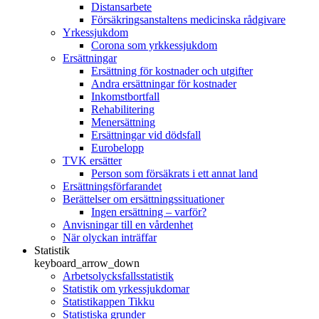
Distansarbete
Försäkringsanstaltens medicinska rådgivare
Yrkessjukdom
Corona som yrkkessjukdom
Ersättningar
Ersättning för kostnader och utgifter
Andra ersättningar för kostnader
Inkomstbortfall
Rehabilitering
Menersättning
Ersättningar vid dödsfall
Eurobelopp
TVK ersätter
Person som försäkrats i ett annat land
Ersättningsförfarandet
Berättelser om ersättningssituationer
Ingen ersättning – varför?
Anvisningar till en vårdenhet
När olyckan inträffar
Statistik
keyboard_arrow_down
Arbetsolycksfallsstatistik
Statistik om yrkessjukdomar
Statistikappen Tikku
Statistiska grunder