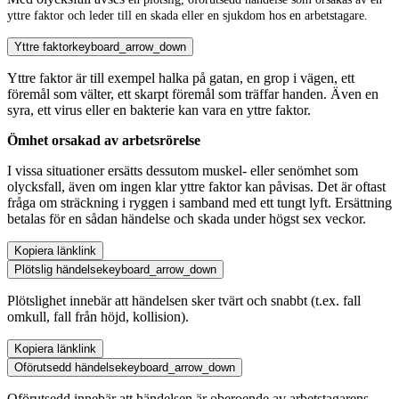
yttre faktor
och leder till en skada eller en sjukdom hos en arbetstagare.
Yttre faktor
keyboard_arrow_down
Yttre faktor är till exempel halka på gatan, en grop i vägen, ett
föremål som välter, ett skarpt föremål som träffar handen. Även en
syra, ett virus eller en bakterie kan vara en yttre faktor.
Ömhet orsakad av arbetsrörelse
I vissa situationer ersätts dessutom muskel- eller senömhet som
olycksfall, även om ingen klar yttre faktor kan påvisas. Det är oftast
fråga om sträckning i ryggen i samband med ett tungt lyft. Ersättning
betalas för en sådan händelse och skada under högst sex veckor.
Kopiera länk
link
Plötslig händelse
keyboard_arrow_down
Plötslighet innebär att händelsen sker tvärt och snabbt (t.ex. fall
omkull, fall från höjd, kollision).
Kopiera länk
link
Oförutsedd händelse
keyboard_arrow_down
Oförutsedd innebär att händelsen är oberoende av arbetstagarens