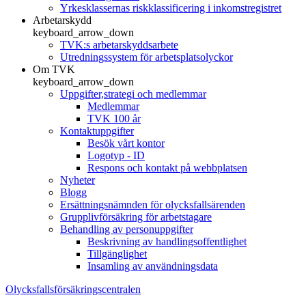
Yrkesklassernas riskklassificering i inkomstregistret
Arbetarskydd
keyboard_arrow_down
TVK:s arbetarskyddsarbete
Utredningssystem för arbetsplatsolyckor
Om TVK
keyboard_arrow_down
Uppgifter,strategi och medlemmar
Medlemmar
TVK 100 år
Kontaktuppgifter
Besök vårt kontor
Logotyp - ID
Respons och kontakt på webbplatsen
Nyheter
Blogg
Ersättningsnämnden för olycksfallsärenden
Grupplivförsäkring för arbetstagare
Behandling av personuppgifter
Beskrivning av handlingsoffentlighet
Tillgänglighet
Insamling av användningsdata
Olycksfallsförsäkringscentralen