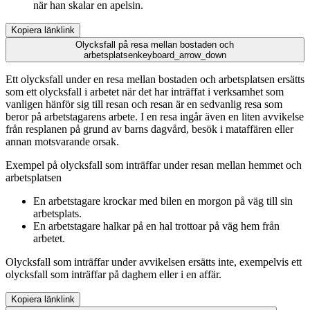
när han skalar en apelsin.
Kopiera länk
link
Olycksfall på resa mellan bostaden och
arbetsplatsen
keyboard_arrow_down
Ett olycksfall under en resa mellan bostaden och arbetsplatsen ersätts
som ett olycksfall i arbetet när det har inträffat i verksamhet som
vanligen hänför sig till resan och resan är en sedvanlig resa som
beror på arbetstagarens arbete. I en resa ingår även en liten avvikelse
från resplanen på grund av barns dagvård, besök i mataffären eller
annan motsvarande orsak.
Exempel på olycksfall som inträffar under resan mellan hemmet och
arbetsplatsen
En arbetstagare krockar med bilen en morgon på väg till sin
arbetsplats.
En arbetstagare halkar på en hal trottoar på väg hem från
arbetet.
Olycksfall som inträffar under avvikelsen ersätts inte, exempelvis ett
olycksfall som inträffar på daghem eller i en affär.
Kopiera länk
link