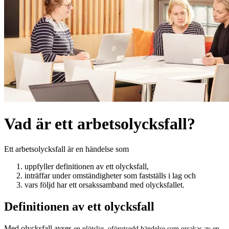
Vad är ett arbetsolycksfall?
Ett arbetsolycksfall är en händelse som
uppfyller definitionen av ett olycksfall,
inträffar under omständigheter som fastställs i lag och
vars följd har ett orsakssamband med olycksfallet.
Definitionen av ett olycksfall
Med olycksfall avses
en plötslig, oförutsedd händelse
som orsakas
av en