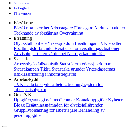
Suomeksi
In English
På Svenska
Försäkring
Försäkring i korthet
Arbetstagare
Företagare
Andra situationer
Tecknande av försäkring
Övervakning
Ersättning
Olycksfall i arbete
Yrkessjukdom
Ersättningar
TVK ersätter
Ersättningsförfarandet
Berättelser om ersättningssituationer
Anvisningar till en vårdenhet
När olyckan inträffar
Statistik
Arbetsolycksfallsstatistik
Statistik om yrkessjukdomar
Statistikappen Tikku
Statistiska grunder
Yrkesklassernas
riskklassificering i inkomstregistret
Arbetarskydd
TVK:s arbetarskyddsarbete
Utredningssystem för
arbetsplatsolyckor
Om TVK
Uppgifter,strategi och medlemmar
Kontaktuppgifter
Nyheter
Blogg
Ersättningsnämnden för olycksfallsärenden
Grupplivförsäkring för arbetstagare
Behandling av
personuppgifter