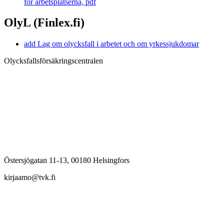
för arbetsplatserna, pdf
OlyL (Finlex.fi)
add
Lag om olycksfall i arbetet och om yrkessjukdomar
Olycksfallsförsäkringscentralen
Östersjögatan 11-13, 00180 Helsingfors
kirjaamo@tvk.fi