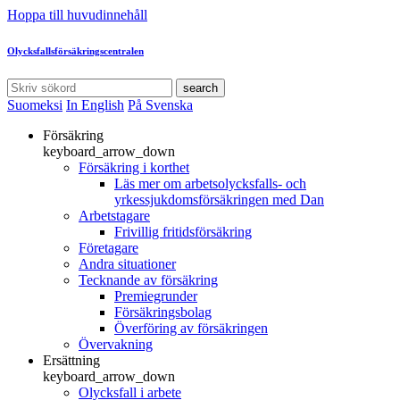
Hoppa till huvudinnehåll
Olycksfallsförsäkringscentralen
search
Suomeksi
In English
På Svenska
Försäkring
keyboard_arrow_down
Försäkring i korthet
Läs mer om arbetsolycksfalls- och
yrkessjukdomsförsäkringen med Dan
Arbetstagare
Frivillig fritidsförsäkring
Företagare
Andra situationer
Tecknande av försäkring
Premiegrunder
Försäkringsbolag
Överföring av försäkringen
Övervakning
Ersättning
keyboard_arrow_down
Olycksfall i arbete