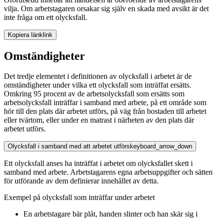
vilja. Om arbetstagaren orsakar sig själv en skada med avsikt är det
inte fråga om ett olycksfall.
Kopiera länk
link
Omständigheter
Det tredje elementet i definitionen av olycksfall i arbetet är de
omständigheter under vilka ett olycksfall som inträffat ersätts.
Omkring 95 procent av de arbetsolycksfall som ersätts som
arbetsolycksfall inträffar i samband med arbete, på ett område som
hör till den plats där arbetet utförs, på väg från bostaden till arbetet
eller tvärtom, eller under en matrast i närheten av den plats där
arbetet utförs.
Olycksfall i samband med att arbetet utförs
keyboard_arrow_down
Ett olycksfall anses ha inträffat i arbetet om olycksfallet skett i
samband med arbete. Arbetstagarens egna arbetsuppgifter och sätten
för utförande av dem definierar innehållet av detta.
Exempel på olycksfall som inträffar under arbetet
En arbetstagare bär plåt, handen slinter och han skär sig i