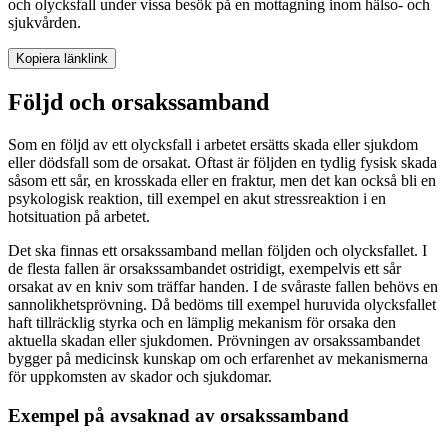
och olycksfall under vissa besök på en mottagning inom hälso- och
sjukvården.
Kopiera länk
link
Följd och orsakssamband
Som en följd av ett olycksfall i arbetet ersätts skada eller sjukdom
eller dödsfall som de orsakat. Oftast är följden en tydlig fysisk skada
såsom ett sår, en krosskada eller en fraktur, men det kan också bli en
psykologisk reaktion, till exempel en akut stressreaktion i en
hotsituation på arbetet.
Det ska finnas ett orsakssamband mellan följden och olycksfallet. I
de flesta fallen är orsakssambandet ostridigt, exempelvis ett sår
orsakat av en kniv som träffar handen. I de svåraste fallen behövs en
sannolikhetsprövning. Då bedöms till exempel huruvida olycksfallet
haft tillräcklig styrka och en lämplig mekanism för orsaka den
aktuella skadan eller sjukdomen. Prövningen av orsakssambandet
bygger på medicinsk kunskap om och erfarenhet av mekanismerna
för uppkomsten av skador och sjukdomar.
Exempel på avsaknad av orsakssamband