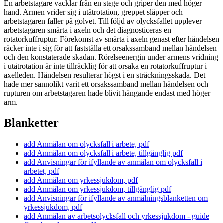
En arbetstagare vacklar från en stege och griper den med höger
hand. Armen vrider sig i utåtrotation, greppet släpper och
arbetstagaren faller på golvet. Till följd av olycksfallet upplever
arbetstagaren smärta i axeln och det diagnosticeras en
rotatorkuffruptur. Förekomst av smärta i axeln genast efter händelsen
räcker inte i sig för att fastställa ett orsakssamband mellan händelsen
och den konstaterade skadan. Rörelseenergin under armens vridning
i utåtrotation är inte tillräcklig för att orsaka en rotatorkuffruptur i
axelleden. Händelsen resulterar högst i en sträckningsskada. Det
hade mer sannolikt varit ett orsakssamband mellan händelsen och
rupturen om arbetstagaren hade blivit hängande endast med höger
arm.
Blanketter
add
Anmälan om olycksfall i arbete, pdf
add
Anmälan om olycksfall i arbete, tillgänglig pdf
add
Anvisningar för ifyllande av anmälan om olycksfall i
arbetet, pdf
add
Anmälan om yrkessjukdom, pdf
add
Anmälan om yrkessjukdom, tillgänglig pdf
add
Anvisningar för ifyllande av anmälningsblanketten om
yrkessjukdom, pdf
add
Anmälan av arbetsolycksfall och yrkessjukdom - guide