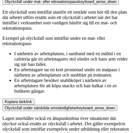
Olycksfall under mat- eller rekreationspaus
keyboard_arrow_down
Ett olycksfall som inträffat utanför ett område som hör till den plats
där arbetet utförs ersätts som ett olycksfall i arbetet när det har
inträffat i verksamhet som vanligen hänför sig till en mat- och
rekreationspaus.
Exempel på olycksfall som inträffar under en mat- eller
rekreationspaus
I närheten av arbetsplatsen, i samband med en måltid i en
cafeteria går en arbetstagares stol sönder och hans arm vrider
sig när han faller.
En arbetstagare tar en kort promenad under en matpaus i
närheten av arbetsplatsen och snubblar på trottoaren.
En arbetstagare besöker snabbköpet i närheten av
arbetsplatsen för att köpa snacks och han halkar i en av
butikens gångar.
Kopiera länk
link
Olycksfall under särskilda omständigheter
keyboard_arrow_down
Lagen innehåller också en åttapunktslista över situationer där
olyckor också ersätts av olycksfall i arbetet. Det gäller exempelvis
olycksfall som inträffar exempelvis under utbildning eller rekreation