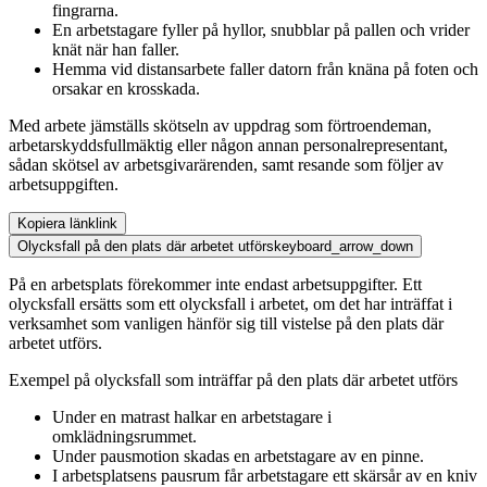
fingrarna.
En arbetstagare fyller på hyllor, snubblar på pallen och vrider
knät när han faller.
Hemma vid distansarbete faller datorn från knäna på foten och
orsakar en krosskada.
Med arbete jämställs skötseln av uppdrag som förtroendeman,
arbetarskyddsfullmäktig eller någon annan personalrepresentant,
sådan skötsel av arbetsgivarärenden, samt resande som följer av
arbetsuppgiften.
Kopiera länk
link
Olycksfall på den plats där arbetet utförs
keyboard_arrow_down
På en arbetsplats förekommer inte endast arbetsuppgifter. Ett
olycksfall ersätts som ett olycksfall i arbetet, om det har inträffat i
verksamhet som vanligen hänför sig till vistelse på den plats där
arbetet utförs.
Exempel på olycksfall som inträffar på den plats där arbetet utförs
Under en matrast halkar en arbetstagare i
omklädningsrummet.
Under pausmotion skadas en arbetstagare av en pinne.
I arbetsplatsens pausrum får arbetstagare ett skärsår av en kniv