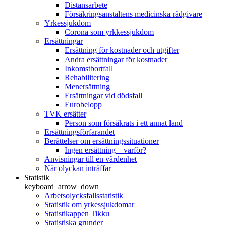
Distansarbete
Försäkringsanstaltens medicinska rådgivare
Yrkessjukdom
Corona som yrkkessjukdom
Ersättningar
Ersättning för kostnader och utgifter
Andra ersättningar för kostnader
Inkomstbortfall
Rehabilitering
Menersättning
Ersättningar vid dödsfall
Eurobelopp
TVK ersätter
Person som försäkrats i ett annat land
Ersättningsförfarandet
Berättelser om ersättningssituationer
Ingen ersättning – varför?
Anvisningar till en vårdenhet
När olyckan inträffar
Statistik
keyboard_arrow_down
Arbetsolycksfallsstatistik
Statistik om yrkessjukdomar
Statistikappen Tikku
Statistiska grunder