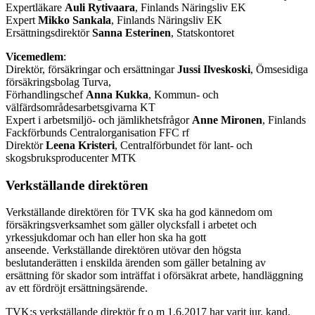
Expertläkare
Auli Rytivaara
, Finlands Näringsliv EK
Expert
Mikko Sankala
, Finlands Näringsliv EK
Ersättningsdirektör
Sanna Esterinen
, Statskontoret
Vicemedlem
:
Direktör, försäkringar och ersättningar
Jussi Ilveskoski
, Ömsesidiga
försäkringsbolag Turva,
Förhandlingschef
Anna Kukka
, Kommun- och
välfärdsområdesarbetsgivarna KT
Expert i arbetsmiljö- och jämlikhetsfrågor
Anne Mironen
, Finlands
Fackförbunds Centralorganisation FFC rf
Direktör
Leena Kristeri
, Centralförbundet för lant- och
skogsbruksproducenter MTK
Verkställande direktören
Verkställande direktören för TVK ska ha god kännedom om
försäkringsverksamhet som gäller olycksfall i arbetet och
yrkessjukdomar och han eller hon ska ha gott
anseende. Verkställande direktören utövar den högsta
beslutanderätten i enskilda ärenden som gäller betalning av
ersättning för skador som inträffat i oförsäkrat arbete, handläggning
av ett fördröjt ersättningsärende.
TVK:s verkställande direktör fr o m 1.6.2017 har varit jur. kand.