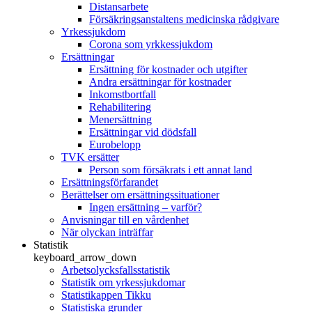
Distansarbete
Försäkringsanstaltens medicinska rådgivare
Yrkessjukdom
Corona som yrkkessjukdom
Ersättningar
Ersättning för kostnader och utgifter
Andra ersättningar för kostnader
Inkomstbortfall
Rehabilitering
Menersättning
Ersättningar vid dödsfall
Eurobelopp
TVK ersätter
Person som försäkrats i ett annat land
Ersättningsförfarandet
Berättelser om ersättningssituationer
Ingen ersättning – varför?
Anvisningar till en vårdenhet
När olyckan inträffar
Statistik
keyboard_arrow_down
Arbetsolycksfallsstatistik
Statistik om yrkessjukdomar
Statistikappen Tikku
Statistiska grunder