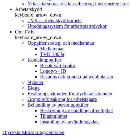
Yrkesklassernas riskklassificering i inkomstregistret
Arbetarskydd
keyboard_arrow_down
TVK:s arbetarskyddsarbete
Utredningssystem för arbetsplatsolyckor
Om TVK
keyboard_arrow_down
Uppgifter,strategi och medlemmar
Medlemmar
TVK 100 år
Kontaktuppgifter
Besök vårt kontor
Logotyp - ID
Respons och kontakt på webbplatsen
Nyheter
Blogg
Ersättningsnämnden för olycksfallsärenden
Grupplivförsäkring för arbetstagare
Behandling av personuppgifter
Beskrivning av handlingsoffentlighet
Tillgänglighet
Insamling av användningsdata
Olycksfallsförsäkringscentralen