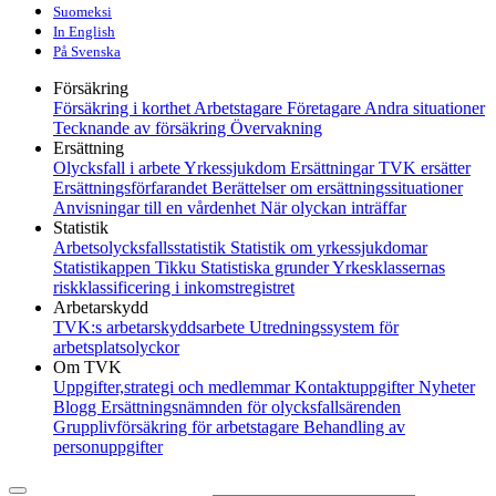
Suomeksi
In English
På Svenska
Försäkring
Försäkring i korthet
Arbetstagare
Företagare
Andra situationer
Tecknande av försäkring
Övervakning
Ersättning
Olycksfall i arbete
Yrkessjukdom
Ersättningar
TVK ersätter
Ersättningsförfarandet
Berättelser om ersättningssituationer
Anvisningar till en vårdenhet
När olyckan inträffar
Statistik
Arbetsolycksfallsstatistik
Statistik om yrkessjukdomar
Statistikappen Tikku
Statistiska grunder
Yrkesklassernas
riskklassificering i inkomstregistret
Arbetarskydd
TVK:s arbetarskyddsarbete
Utredningssystem för
arbetsplatsolyckor
Om TVK
Uppgifter,strategi och medlemmar
Kontaktuppgifter
Nyheter
Blogg
Ersättningsnämnden för olycksfallsärenden
Grupplivförsäkring för arbetstagare
Behandling av
personuppgifter