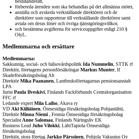
beslutanderätt,
förbereda ärenden som ska behandlas på det allmänna mötet,
anställa och avskeda verkställande direktören och de
direktörer som rapporterar till verkställande direktören samt
avtala om deras löner och övriga tjänstgöringsvillkor,
och bestämma avgifterna för serviceuppgifter enligt 210 §
OlyL.
Medlemmarna och ersättare
Medlemmarna:
Sakkunnig, social- och hälsovårdspolitik
Ida Nummelin
, STTK rf
Direktör, företagens personförsäkringar
Markus Munter
, If
Skadeförsäkringsbolag Ab
Direktör
Mika Paananen
, Lantbruksföretagarnas pensionsanstalt
LPA
Jurist
Paula Ilveskivi
, Finlands Fackförbunds Centralorganisation
FFC rf
Ledande expert
Miia Laiho
, Akava ry
VD
Aki Kiiliäinen
, Ömsesidiga försäkringsbolag Pohjantähti,
Direktör
Minna Niemi
, Fennia Ömsesidiga försäkringsbolag
Specialist
Anne Salomaa
, Finlands Näringsliv EK
Business Lead
Juho Vilokki
, LähiTapiola Ömsesidiga
försäkringsbolag
Direktör, stora företag
Jarkko Pärssinen
, Pohjola Vakuutus Oy