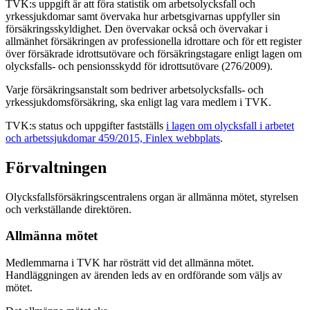
TVK:s uppgift är att föra statistik om arbetsolycksfall och
yrkessjukdomar samt övervaka hur arbetsgivarnas uppfyller sin
försäkringsskyldighet. Den övervakar också och övervakar i
allmänhet försäkringen av professionella idrottare och för ett register
över försäkrade idrottsutövare och försäkringstagare enligt lagen om
olycksfalls- och pensionsskydd för idrottsutövare (276/2009).
Varje försäkringsanstalt som bedriver arbetsolycksfalls- och
yrkessjukdomsförsäkring, ska enligt lag vara medlem i TVK.
TVK:s status och uppgifter fastställs
i lagen om olycksfall i arbetet
och arbetssjukdomar 459/2015, Finlex webbplats
.
Förvaltningen
Olycksfallsförsäkringscentralens organ är allmänna mötet, styrelsen
och verkställande direktören.
Allmänna mötet
Medlemmarna i TVK har rösträtt vid det allmänna mötet.
Handläggningen av ärenden leds av en ordförande som väljs av
mötet.