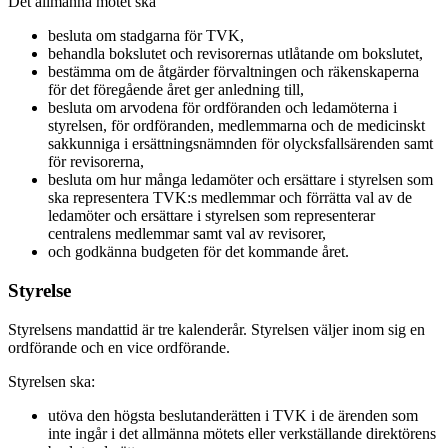
Det allmänna mötet ska
besluta om stadgarna för TVK,
behandla bokslutet och revisorernas utlåtande om bokslutet,
bestämma om de åtgärder förvaltningen och räkenskaperna
för det föregående året ger anledning till,
besluta om arvodena för ordföranden och ledamöterna i
styrelsen, för ordföranden, medlemmarna och de medicinskt
sakkunniga i ersättningsnämnden för olycksfallsärenden samt
för revisorerna,
besluta om hur många ledamöter och ersättare i styrelsen som
ska representera TVK:s medlemmar och förrätta val av de
ledamöter och ersättare i styrelsen som representerar
centralens medlemmar samt val av revisorer,
och godkänna budgeten för det kommande året.
Styrelse
Styrelsens mandattid är tre kalenderår. Styrelsen väljer inom sig en
ordförande och en vice ordförande.
Styrelsen ska:
utöva den högsta beslutanderätten i TVK i de ärenden som
inte ingår i det allmänna mötets eller verkställande direktörens