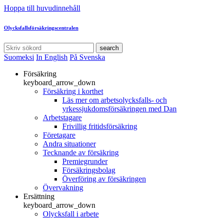
Hoppa till huvudinnehåll
Olycksfallsförsäkringscentralen
search
Suomeksi
In English
På Svenska
Försäkring
keyboard_arrow_down
Försäkring i korthet
Läs mer om arbetsolycksfalls- och
yrkessjukdomsförsäkringen med Dan
Arbetstagare
Frivillig fritidsförsäkring
Företagare
Andra situationer
Tecknande av försäkring
Premiegrunder
Försäkringsbolag
Överföring av försäkringen
Övervakning
Ersättning
keyboard_arrow_down
Olycksfall i arbete