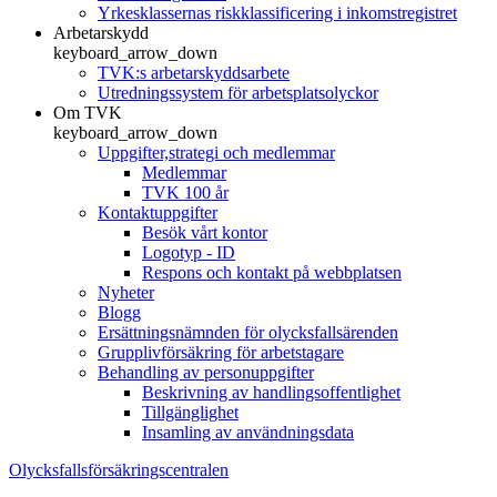
Yrkesklassernas riskklassificering i inkomstregistret
Arbetarskydd
keyboard_arrow_down
TVK:s arbetarskyddsarbete
Utredningssystem för arbetsplatsolyckor
Om TVK
keyboard_arrow_down
Uppgifter,strategi och medlemmar
Medlemmar
TVK 100 år
Kontaktuppgifter
Besök vårt kontor
Logotyp - ID
Respons och kontakt på webbplatsen
Nyheter
Blogg
Ersättningsnämnden för olycksfallsärenden
Grupplivförsäkring för arbetstagare
Behandling av personuppgifter
Beskrivning av handlingsoffentlighet
Tillgänglighet
Insamling av användningsdata
Olycksfallsförsäkringscentralen