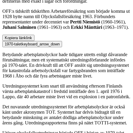
definieras med exakt i lagar och förordningar.
OFF:s tidskrift tidskriften Arbetareförsäkring som började komma ut
1928 bytte namn till Olycksfallsförsäkring 1963. Förbundets
reprensentanter under decenniet var
Pertti Niemistö
(1960-1961),
Juhani Salminen
(1961–1963) och
Erkki Mänttäri
(1963–1971).
Kopiera länk
link
1970-talet
keyboard_arrow_down
Betydande arbetsplatsolyckor hade tidigare utretts enligt dåvarande
förutsättningar, men ett systematiskt utredningsförfarande infördes
på 1970-talet. En drivkraft till att OFF anslöt sig utredningssystemet
för katastrofala arbetsolycksfall var fartygsbranden som inträffade
1968 i Åbo och där fyra arbetstagare miste livet.
Utredningssystemet kom snart till användning eftersom Finlands
värsta arbetsplatskatastrof i fredstid inträffade den 1. april 1976 i
Lappo, där 40 arbetare miste livet vid en explosion i en patronfabrik.
Det nuvarande utredningssystemet för arbetsplatsolyckor är också
känt under akronymen TOT. Systemet har delvis bidragit till en
betydande minskning av antalet dödliga arbetsplatsolyckor under
årens gång. Utredningsrapporterna finns på nätet TOTTI-systemet.
Utöver olycksfallsutredningar började OFF i början av 1970-talet