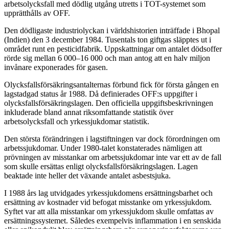
arbetsolycksfall med dödlig utgång utretts i TOT-systemet som
upprätthålls av OFF.
Den dödligaste industriolyckan i världshistorien inträffade i Bhopal
(Indien) den 3 december 1984. Tusentals ton giftgas släpptes ut i
området runt en pesticidfabrik. Uppskattningar om antalet dödsoffer
rörde sig mellan 6 000–16 000 och man antog att en halv miljon
invånare exponerades för gasen.
Olycksfallsförsäkringsantalternas förbund fick för första gången en
lagstadgad status år 1988. Då definierades OFF:s uppgifter i
olycksfallsförsäkringslagen. Den officiella uppgiftsbeskrivningen
inkluderade bland annat riksomfattande statistik över
arbetsolycksfall och yrkessjukdomar statistik.
Den största förändringen i lagstiftningen var dock förordningen om
arbetssjukdomar. Under 1980-talet konstaterades nämligen att
prövningen av misstankar om arbetssjukdomar inte var ett av de fall
som skulle ersättas enligt olycksfallsförsäkringslagen. Lagen
beaktade inte heller det växande antalet asbestsjuka.
I 1988 års lag utvidgades yrkessjukdomens ersättningsbarhet och
ersättning av kostnader vid befogat misstanke om yrkessjukdom.
Syftet var att alla misstankar om yrkessjukdom skulle omfattas av
ersättningssystemet. Således exempelvis inflammation i en senskida