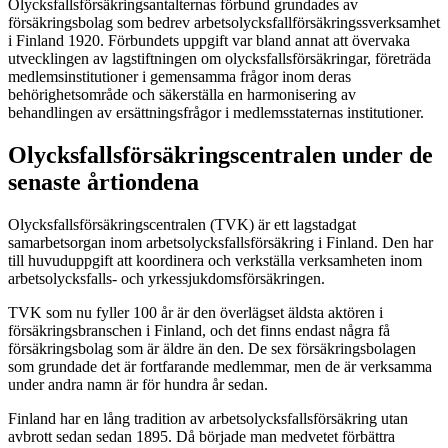
Olycksfallsförsäkringsantalternas förbund grundades av
försäkringsbolag som bedrev arbetsolycksfallförsäkringssverksamhet
i Finland 1920. Förbundets uppgift var bland annat att övervaka
utvecklingen av lagstiftningen om olycksfallsförsäkringar, företräda
medlemsinstitutioner i gemensamma frågor inom deras
behörighetsområde och säkerställa en harmonisering av
behandlingen av ersättningsfrågor i medlemsstaternas institutioner.
Olycksfallsförsäkringscentralen under de
senaste årtiondena
Olycksfallsförsäkringscentralen (TVK) är ett lagstadgat
samarbetsorgan inom arbetsolycksfallsförsäkring i Finland. Den har
till huvuduppgift att koordinera och verkställa verksamheten inom
arbetsolycksfalls- och yrkessjukdomsförsäkringen.
TVK som nu fyller 100 år är den överlägset äldsta aktören i
försäkringsbranschen i Finland, och det finns endast några få
försäkringsbolag som är äldre än den. De sex försäkringsbolagen
som grundade det är fortfarande medlemmar, men de är verksamma
under andra namn är för hundra år sedan.
Finland har en lång tradition av arbetsolycksfallsförsäkring utan
avbrott sedan sedan 1895. Då började man medvetet förbättra