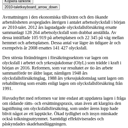
Kopiera länk
link
2010-talet
keyboard_arrow_down
Avmattningen i den ekonomiska tillväxten och den ökande
arbetslösheten avspeglades återigen i antalet arbetsolycksfall i början
av 2010-talet. 2012 års lagstadgade olycksfallsförsäkring ersatte
sammanlagt 128 264 arbetsolycksfall som drabbat anställda. Av
dessa inträffade 105 919 på arbetsplatsen och 22 345 på väg mellan
hemmet och arbetsplatsen. Dessa antal var lägre än tidigare år och
exempelvis år 2008 ersattes 141 427 olycksfall.
Den största förändringen i försäkringssektorn var lagen om
olycksfall i arbetet och yrkessjukdomar (OlyL) som trädde i kraft i
början av 2016. Reformen, som var resultatet av tio års arbete
sammanförde tre äldre lagar, nämligen 1948 års
olycksfallsförsäkringlag, 1988 års yrkessjukdomslag samt lagen om
rehabilitering som ersätts enligt lagen om olycksfallsförsäkring från
1991.
Huvudsyftet med reformen var inte endast att uppdatera lagen i fråga
om rådande rätts- och ersättningspraxis, utan även att klargöra den
lagstiftning om olycksfallsförsäkring, som under årens lopp hade
blivit något av ett lapptäcke. Ökad tydlighet och insyn minskade
också tolkningsutrymmet. Samtidigt effektiviserades och
påskyndades skadehandläggningen.