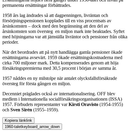
permanenta ersättningar förbättrades.
1958 års lag ändrades så att dagpenningen, livräntan och
försörjningspensionen kopplades till en viss procentsats av
årsinkomsten – dock med den begränsning att den del av
årsinkomsten som översteg en miljon mark inte beaktades. Syftet
med höjningarna var att jämställa livräntor och pensioner från olika
perioder.
När det beordrades att på nytt handlägga gamla pensioner ökade
ersättningarna avsevärt. 1959 ökade ersättningskostnaderna med
cirka 700 miljoner mark. Detta kompenserades genom att höja
försäkringspremierna med 30,5 procent i början av samma år.
1957 nåddes en ny milstolpe när antalet olycksfallsförsäkrade
översteg för första gången en miljon.
Decenniet präglades också av internationalisering. OFF blev
medlem i Internationella socialförsäkringsorganisationen (ISSA)
1957. Förbudets representanter var
Kirsti Oravisto
(1954-1955)
och
Sven Sirén
(1955–1959).
Kopiera länk
link
1960-talet
keyboard_arrow_down