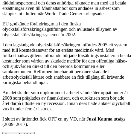
räddningspersonal och deras anhöriga räknade man med att betala
ersättningar även till Manhattanbor som andades in asbest som
släpptes ut i luften när World Trade Center kollapsade.
EU godkände förändringarna i den finska
olycksfallsförsäkringslagstifningen och avlustade tillsynen av
olycksfallsförsäkringssystemet år 2002.
I den lagstadgade olycksfallsförsäkringen infördes 2005 ett system
med full kostnadsansvar för att ersätta medicinsk vård. Med
fullkostnadsavgiftens införande började försäkringsanstalterna betala
kostnader som vården av skadade medför för den offentliga hälso-
och sjukvården direkt till den berörda kommunen eller
samkommunen. Reformen innebar att personer skadade i
arbetsolycksfall lättare och snabbare än fick tillgång till krävande
kirurgiska behandlingar.
Antalet skador som uppkommer i arbetet vände åter uppåt under år
2008 som präglades av finanskrisen, och eurokrisen som började
året därpå utlöste en ny recession. Innan dess hade antalet olycksfall
vuxit under fem år i streck.
I slutet av årtiondet fick OFF en ny VD, när
Jussi Kauma
utsågs
(2009–2017).