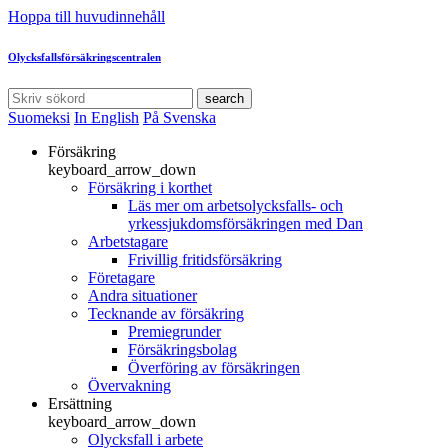
Hoppa till huvudinnehåll
Olycksfallsförsäkringscentralen
search
Suomeksi
In English
På Svenska
Försäkring
keyboard_arrow_down
Försäkring i korthet
Läs mer om arbetsolycksfalls- och
yrkessjukdomsförsäkringen med Dan
Arbetstagare
Frivillig fritidsförsäkring
Företagare
Andra situationer
Tecknande av försäkring
Premiegrunder
Försäkringsbolag
Överföring av försäkringen
Övervakning
Ersättning
keyboard_arrow_down
Olycksfall i arbete