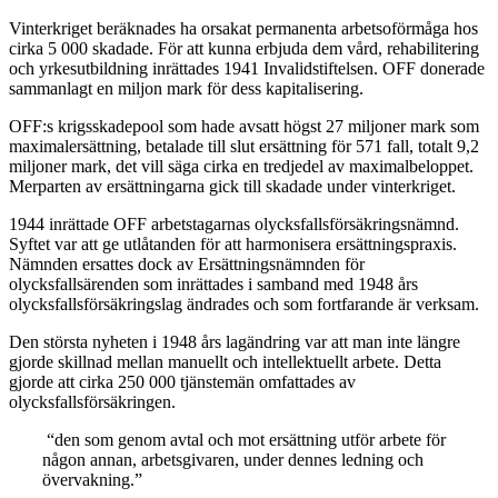
Vinterkriget beräknades ha orsakat permanenta arbetsoförmåga hos
cirka 5 000 skadade. För att kunna erbjuda dem vård, rehabilitering
och yrkesutbildning inrättades 1941 Invalidstiftelsen. OFF donerade
sammanlagt en miljon mark för dess kapitalisering.
OFF:s krigsskadepool som hade avsatt högst 27 miljoner mark som
maximalersättning, betalade till slut ersättning för 571 fall, totalt 9,2
miljoner mark, det vill säga cirka en tredjedel av maximalbeloppet.
Merparten av ersättningarna gick till skadade under vinterkriget.
1944 inrättade OFF arbetstagarnas olycksfallsförsäkringsnämnd.
Syftet var att ge utlåtanden för att harmonisera ersättningspraxis.
Nämnden ersattes dock av Ersättningsnämnden för
olycksfallsärenden som inrättades i samband med 1948 års
olycksfallsförsäkringslag ändrades och som fortfarande är verksam.
Den största nyheten i 1948 års lagändring var att man inte längre
gjorde skillnad mellan manuellt och intellektuellt arbete. Detta
gjorde att cirka 250 000 tjänstemän omfattades av
olycksfallsförsäkringen.
“den som genom avtal och mot ersättning utför arbete för
någon annan, arbetsgivaren, under dennes ledning och
övervakning.”