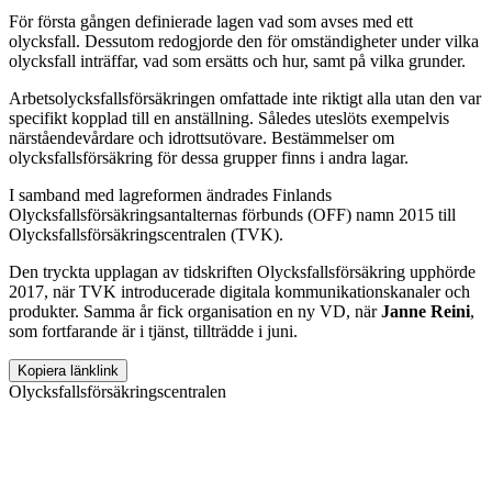
För första gången definierade lagen vad som avses med ett
olycksfall. Dessutom redogjorde den för omständigheter under vilka
olycksfall inträffar, vad som ersätts och hur, samt på vilka grunder.
Arbetsolycksfallsförsäkringen omfattade inte riktigt alla utan den var
specifikt kopplad till en anställning. Således uteslöts exempelvis
närståendevårdare och idrottsutövare. Bestämmelser om
olycksfallsförsäkring för dessa grupper finns i andra lagar.
I samband med lagreformen ändrades Finlands
Olycksfallsförsäkringsantalternas förbunds (OFF) namn 2015 till
Olycksfallsförsäkringscentralen (TVK).
Den tryckta upplagan av tidskriften Olycksfallsförsäkring upphörde
2017, när TVK introducerade digitala kommunikationskanaler och
produkter. Samma år fick organisation en ny VD, när
Janne Reini
,
som fortfarande är i tjänst, tillträdde i juni.
Kopiera länk
link
Olycksfallsförsäkringscentralen