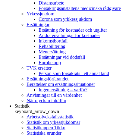
Distansarbete
Försäkringsanstaltens medicinska rådgivare
Yrkessjukdom
Corona som yrkkessjukdom
Ersättningar
Ersättning för kostnader och utgifter
Andra ersättningar för kostnader
Inkomstbortfall
Rehabilitering
Menersättning
Ersättningar vid dödsfall
Eurobelopp
TVK ersätter
Person som försäkrats i ett annat land
Ersättningsförfarandet
Berättelser om ersättningssituationer
Ingen ersättning – varför?
Anvisningar till en vårdenhet
När olyckan inträffar
Statistik
keyboard_arrow_down
Arbetsolycksfallsstatistik
Statistik om yrkessjukdomar
Statistikappen Tikku
Statistiska grunder