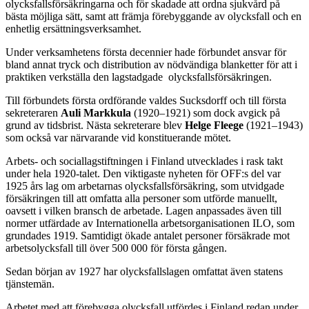
olycksfallsförsäkringarna och för skadade att ordna sjukvård på
bästa möjliga sätt, samt att främja förebyggande av olycksfall och en
enhetlig ersättningsverksamhet.
Under verksamhetens första decennier hade förbundet ansvar för
bland annat tryck och distribution av nödvändiga blanketter för att i
praktiken verkställa den lagstadgade olycksfallsförsäkringen.
Till förbundets första ordförande valdes Sucksdorff och till första
sekreteraren
Auli Markkula
(1920–1921) som dock avgick på
grund av tidsbrist. Nästa sekreterare blev
Helge Fleege
(1921–1943)
som också var närvarande vid konstituerande mötet.
Arbets- och sociallagstiftningen i Finland utvecklades i rask takt
under hela 1920-talet. Den viktigaste nyheten för OFF:s del var
1925 års lag om arbetarnas olycksfallsförsäkring, som utvidgade
försäkringen till att omfatta alla personer som utförde manuellt,
oavsett i vilken bransch de arbetade. Lagen anpassades även till
normer utfärdade av Internationella arbetsorganisationen ILO, som
grundades 1919. Samtidigt ökade antalet personer försäkrade mot
arbetsolycksfall till över 500 000 för första gången.
Sedan början av 1927 har olycksfallslagen omfattat även statens
tjänstemän.
Arbetet med att förebygga olycksfall utfördes i Finland redan under