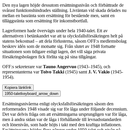
Den nya lagen höjde dessutom ersättningsnivån och förbättrade de
svårast funktionshindrades ställning. Livräntan vid skada delades nu
mellan en basränta som ersättning för bestående men, samt en
tilläggsränta som ersättning för inkomstbortfall.
Lagreformen hade övervägts under hela 1940-talet. Ett av
alternativen i betänkandet var att ta olycksfallsförsäkringen helt på
statens bekostnad – att dela förlusterna, såsom OFF:s medlemsbolag
beskrev idén som de motsatte sig. Från slutet av 1948 fortsatte
situationen som tidigare enligt lagen, det vill säga privata
försäkringsbolagen fick förlita sig på sina tillgångar.
OFF:s sekreterare var
Tauno Angervuo
(1943–1945), och
representanterna var
Toivo Takki
(1945) samt
J. V. Vakio
(1945-
1954).
Kopiera länk
link
1950-talet
keyboard_arrow_down
Ersättningsnivåerna enligt olycksfallsförsäkringen såsom den
reformerades 1948 visade sig var för låga under följande decennium.
Det var delvis fråga om att ersättningarna ursprungligen var för låga,
men å andra sidan var de låga i förhållande till levnadsstandarden
och lönenivån, som hade höjts i takt med den kraftiga inflationen.
Ersättningarna höjdes flera gånger under 1950-talet och nivån på