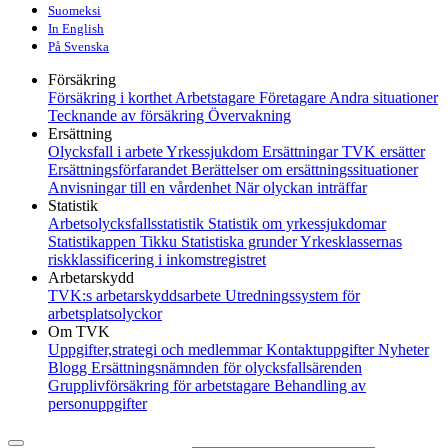
Suomeksi
In English
På Svenska
Försäkring
Försäkring i korthet
Arbetstagare
Företagare
Andra situationer
Tecknande av försäkring
Övervakning
Ersättning
Olycksfall i arbete
Yrkessjukdom
Ersättningar
TVK ersätter
Ersättningsförfarandet
Berättelser om ersättningssituationer
Anvisningar till en vårdenhet
När olyckan inträffar
Statistik
Arbetsolycksfallsstatistik
Statistik om yrkessjukdomar
Statistikappen Tikku
Statistiska grunder
Yrkesklassernas
riskklassificering i inkomstregistret
Arbetarskydd
TVK:s arbetarskyddsarbete
Utredningssystem för
arbetsplatsolyckor
Om TVK
Uppgifter,strategi och medlemmar
Kontaktuppgifter
Nyheter
Blogg
Ersättningsnämnden för olycksfallsärenden
Grupplivförsäkring för arbetstagare
Behandling av
personuppgifter