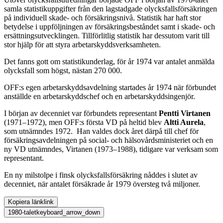
samla statistikuppgifter från den lagstadgade olycksfallsförsäkringen
på individuell skade- och försäkringsnivå. Statistik har haft stor
betydelse i uppföljningen av försäkringsbeståndet samt i skade- och
ersättningsutvecklingen. Tillförlitlig statistik har dessutom varit till
stor hjälp för att styra arbetarskyddsverksamheten.
Det fanns gott om statistikunderlag, för år 1974 var antalet anmälda
olycksfall som högst, nästan 270 000.
OFF:s egen arbetarskyddsavdelning startades år 1974 när förbundet
anställde en arbetarskyddschef och en arbetarskyddsingenjör.
I början av decenniet var förbundets representant
Pentti Virtanen
(1971–1972), men OFF:s första VD på heltid blev
Altti Aurela
,
som utnämndes 1972. Han valdes dock året därpå till chef för
försäkringsavdelningen på social- och hälsovårdsministeriet och en
ny VD utnämndes, Virtanen (1973–1988), tidigare var verksam som
representant.
En ny milstolpe i finsk olycksfallsförsäkring nåddes i slutet av
decenniet, när antalet försäkrade år 1979 översteg två miljoner.
Kopiera länk
link
1980-talet
keyboard_arrow_down