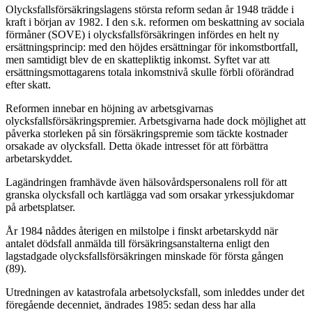
Olycksfallsförsäkringslagens största reform sedan år 1948 trädde i
kraft i början av 1982. I den s.k. reformen om beskattning av sociala
förmåner (SOVE) i olycksfallsförsäkringen infördes en helt ny
ersättningsprincip: med den höjdes ersättningar för inkomstbortfall,
men samtidigt blev de en skattepliktig inkomst. Syftet var att
ersättningsmottagarens totala inkomstnivå skulle förbli oförändrad
efter skatt.
Reformen innebar en höjning av arbetsgivarnas
olycksfallsförsäkringspremier. Arbetsgivarna hade dock möjlighet att
påverka storleken på sin försäkringspremie som täckte kostnader
orsakade av olycksfall. Detta ökade intresset för att förbättra
arbetarskyddet.
Lagändringen framhävde även hälsovårdspersonalens roll för att
granska olycksfall och kartlägga vad som orsakar yrkessjukdomar
på arbetsplatser.
År 1984 nåddes återigen en milstolpe i finskt arbetarskydd när
antalet dödsfall anmälda till försäkringsanstalterna enligt den
lagstadgade olycksfallsförsäkringen minskade för första gången
(89).
Utredningen av katastrofala arbetsolycksfall, som inleddes under det
föregående decenniet, ändrades 1985: sedan dess har alla