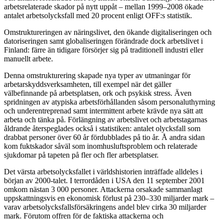
arbetsrelaterade skador på nytt uppåt – mellan 1999–2008 ökade
antalet arbetsolycksfall med 20 procent enligt OFF:s statistik.
Omstruktureringen av näringslivet, den ökande digitaliseringen och
datoriseringen samt globaliseringen förändrade dock arbetslivet i
Finland: färre än tidigare försörjer sig på traditionell industri eller
manuellt arbete.
Denna omstrukturering skapade nya typer av utmaningar för
arbetarskyddsverksamheten, till exempel när det gäller
välbefinnande på arbetsplatsen, ork och psykisk stress. Även
spridningen av atypiska arbetsförhållanden såsom personaluthyrning
och underentreprenad samt intermittent arbete krävde nya sätt att
arbeta och tänka på. Förlängning av arbetslivet och arbetstagarnas
åldrande återspeglades också i statistiken: antalet olycksfall som
drabbat personer över 60 år fördubblades på tio år. Å andra sidan
kom fuktskador såväl som inomhusluftsproblem och relaterade
sjukdomar på tapeten på fler och fler arbetsplatser.
Det värsta arbetsolycksfallet i världshistorien inträffade alldeles i
början av 2000-talet. I terrordåden i USA den 11 september 2001
omkom nästan 3 000 personer. Attackerna orsakade sammanlagt
uppskattningsvis en ekonomisk förlust på 230–330 miljarder mark –
varav arbetsolycksfallsförsäkringens andel blev cirka 30 miljarder
mark. Förutom offren för de faktiska attackerna och