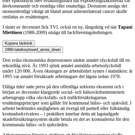
eller epikondylit blev ersättningsbara när exponeringsfaktorerna var
återkommande och ensidiga eller onaturliga. Dessutom ansågs det
utomordentligt viktigt att bland annat asbestrelaterad cancer skulle
omfattas av ersättningen.
I slutet av decenniet fick TVL också en ny, långsiktig vd när
Tapani
Miettinen
(1988-2009) utsågs till fackföreningsledningen.
Kopiera länk
link
1990-talet
keyboard_arrow_down
Den svåra ekonomiska depressionen sänkte antalet olycksfall till en
rekordlåg nivå. År 1993 sjönk antalet anmälda arbetsolycksfall
under 120 000. Även ökningen av arbetslöshet syntes i statistiken: år
1995 var antalet försäkrade arbetstagare det lägsta sedan 1978.
Dåliga tider satte press på den offentliga sektorns ekonomi och i
början av decenniet klargjorde social- och hälsovårdsministeriets
arbetsgrupp vilka olycksfalls- och trafikförsäkringarnas
ersättningsprinciper som gällde för kommunal hälso- och sjukvård. I
arbetet bedömdes möjligheten att övergå till partiell eller fullständig
kostnadsekvivalens – i praktiken innebar detta att lagstadgade
skadeförsäkringssystem skulle betala en del av kostnaderna för den
kommunala hälso- och sjukvården.
Arbetsgruppen föreslog slutligen att försäkringssystemen skulle