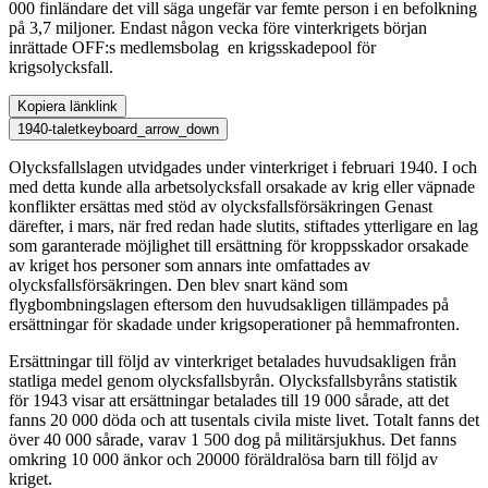
000 finländare det vill säga ungefär var femte person i en befolkning
på 3,7 miljoner. Endast någon vecka före vinterkrigets början
inrättade OFF:s medlemsbolag en krigsskadepool för
krigsolycksfall.
Kopiera länk
link
1940-talet
keyboard_arrow_down
Olycksfallslagen utvidgades under vinterkriget i februari 1940. I och
med detta kunde alla arbetsolycksfall orsakade av krig eller väpnade
konflikter ersättas med stöd av olycksfallsförsäkringen Genast
därefter, i mars, när fred redan hade slutits, stiftades ytterligare en lag
som garanterade möjlighet till ersättning för kroppsskador orsakade
av kriget hos personer som annars inte omfattades av
olycksfallsförsäkringen. Den blev snart känd som
flygbombningslagen eftersom den huvudsakligen tillämpades på
ersättningar för skadade under krigsoperationer på hemmafronten.
Ersättningar till följd av vinterkriget betalades huvudsakligen från
statliga medel genom olycksfallsbyrån. Olycksfallsbyråns statistik
för 1943 visar att ersättningar betalades till 19 000 sårade, att det
fanns 20 000 döda och att tusentals civila miste livet. Totalt fanns det
över 40 000 sårade, varav 1 500 dog på militärsjukhus. Det fanns
omkring 10 000 änkor och 20000 föräldralösa barn till följd av
kriget.