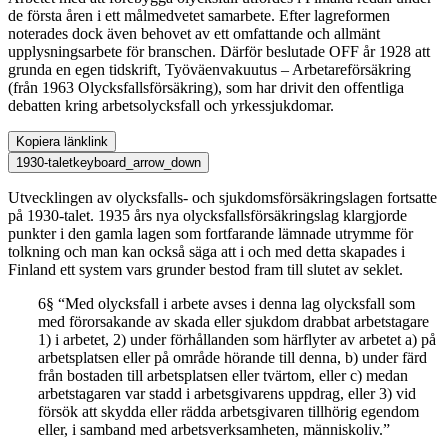
de första åren i ett målmedvetet samarbete. Efter lagreformen
noterades dock även behovet av ett omfattande och allmänt
upplysningsarbete för branschen. Därför beslutade OFF år 1928 att
grunda en egen tidskrift, Työväenvakuutus – Arbetareförsäkring
(från 1963 Olycksfallsförsäkring), som har drivit den offentliga
debatten kring arbetsolycksfall och yrkessjukdomar.
Kopiera länk
link
1930-talet
keyboard_arrow_down
Utvecklingen av olycksfalls- och sjukdomsförsäkringslagen fortsatte
på 1930-talet. 1935 års nya olycksfallsförsäkringslag klargjorde
punkter i den gamla lagen som fortfarande lämnade utrymme för
tolkning och man kan också säga att i och med detta skapades i
Finland ett system vars grunder bestod fram till slutet av seklet.
6§ “Med olycksfall i arbete avses i denna lag olycksfall som
med förorsakande av skada eller sjukdom drabbat arbetstagare
1) i arbetet, 2) under förhållanden som härflyter av arbetet a) på
arbetsplatsen eller på område hörande till denna, b) under färd
från bostaden till arbetsplatsen eller tvärtom, eller c) medan
arbetstagaren var stadd i arbetsgivarens uppdrag, eller 3) vid
försök att skydda eller rädda arbetsgivaren tillhörig egendom
eller, i samband med arbetsverksamheten, människoliv.”