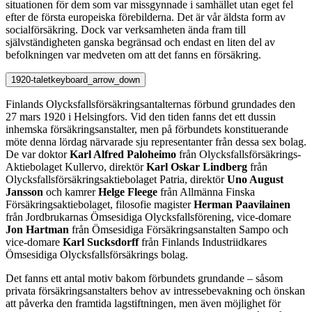
situationen för dem som var missgynnade i samhället utan eget fel
efter de första europeiska förebilderna. Det är vår äldsta form av
socialförsäkring. Dock var verksamheten ända fram till
självständigheten ganska begränsad och endast en liten del av
befolkningen var medveten om att det fanns en försäkring.
1920-talet
keyboard_arrow_down
Finlands Olycksfallsförsäkringsantalternas förbund grundades den
27 mars 1920 i Helsingfors. Vid den tiden fanns det ett dussin
inhemska försäkringsanstalter, men på förbundets konstituerande
möte denna lördag närvarade sju representanter från dessa sex bolag.
De var doktor
Karl Alfred Paloheimo
från Olycksfallsförsäkrings-
Aktiebolaget Kullervo, direktör
Karl Oskar Lindberg
från
Olycksfallsförsäkringsaktiebolaget Patria, direktör
Uno August
Jansson
och kamrer
Helge Fleege
från Allmänna Finska
Försäkringsaktiebolaget, filosofie magister
Herman Paavilainen
från Jordbrukarnas Ömsesidiga Olycksfallsförening, vice-domare
Jon Hartman
från Ömsesidiga Försäkringsanstalten Sampo och
vice-domare
Karl Sucksdorff
från Finlands Industriidkares
Ömsesidiga Olycksfallsförsäkrings bolag.
Det fanns ett antal motiv bakom förbundets grundande – såsom
privata försäkringsanstalters behov av intressebevakning och önskan
att påverka den framtida lagstiftningen, men även möjlighet för