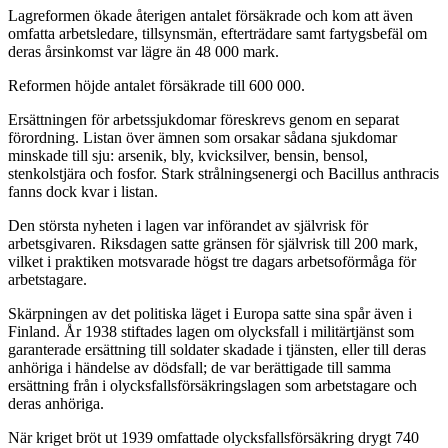
Lagreformen ökade återigen antalet försäkrade och kom att även
omfatta arbetsledare, tillsynsmän, efterträdare samt fartygsbefäl om
deras årsinkomst var lägre än 48 000 mark.
Reformen höjde antalet försäkrade till 600 000.
Ersättningen för arbetssjukdomar föreskrevs genom en separat
förordning. Listan över ämnen som orsakar sådana sjukdomar
minskade till sju: arsenik, bly, kvicksilver, bensin, bensol,
stenkolstjära och fosfor. Stark strålningsenergi och Bacillus anthracis
fanns dock kvar i listan.
Den största nyheten i lagen var införandet av självrisk för
arbetsgivaren. Riksdagen satte gränsen för självrisk till 200 mark,
vilket i praktiken motsvarade högst tre dagars arbetsoförmåga för
arbetstagare.
Skärpningen av det politiska läget i Europa satte sina spår även i
Finland. År 1938 stiftades lagen om olycksfall i militärtjänst som
garanterade ersättning till soldater skadade i tjänsten, eller till deras
anhöriga i händelse av dödsfall; de var berättigade till samma
ersättning från i olycksfallsförsäkringslagen som arbetstagare och
deras anhöriga.
När kriget bröt ut 1939 omfattade olycksfallsförsäkring drygt 740