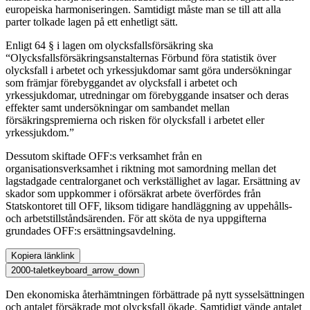
europeiska harmoniseringen. Samtidigt måste man se till att alla
parter tolkade lagen på ett enhetligt sätt.
Enligt 64 § i lagen om olycksfallsförsäkring ska
“Olycksfallsförsäkringsanstalternas Förbund föra statistik över
olycksfall i arbetet och yrkessjukdomar samt göra undersökningar
som främjar förebyggandet av olycksfall i arbetet och
yrkessjukdomar, utredningar om förebyggande insatser och deras
effekter samt undersökningar om sambandet mellan
försäkringspremierna och risken för olycksfall i arbetet eller
yrkessjukdom.”
Dessutom skiftade OFF:s verksamhet från en
organisationsverksamhet i riktning mot samordning mellan det
lagstadgade centralorganet och verkställighet av lagar. Ersättning av
skador som uppkommer i oförsäkrat arbete överfördes från
Statskontoret till OFF, liksom tidigare handläggning av uppehålls-
och arbetstillståndsärenden. För att sköta de nya uppgifterna
grundades OFF:s ersättningsavdelning.
Kopiera länk
link
2000-talet
keyboard_arrow_down
Den ekonomiska återhämtningen förbättrade på nytt sysselsättningen
och antalet försäkrade mot olycksfall ökade. Samtidigt vände antalet