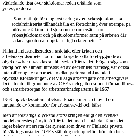
vägledande lista över sjukdomar redan erkända som
yrkessjukdomar.
“Som riktlinje för diagnostisering av en yrkessjukdom ska
socialministeriet tillhandahålla en förteckning över exempel på
utlösande faktorer till sjukdomar som ersätts som
yrkessjukdomar och på sjukdomsformer samt på arbeten där
sådana sjukdomar uppstår enligt erfarenheten.”
Finland industrialiserades i rask takt efter krigen och
arbetarskyddsarbete – som man började kalla förebyggande av
olyckor – har utvecklas snabbt sedan 1960-talet. Frågan sågs som
viktig och av allmänt intresse: ett av decenniets framsteg var också
intensifiering av samarbetet mellan parterna inblandade i
olycksfallsförsäkringen, det vill säga arbetstagare och arbetsgivare.
Detta ledde till grundande av OFF:s delegation som ett förhandlings-
och samarbetsorgan för arbetsmarknadsparterna år 1967.
1969 ingick dessutom arbetsmarknadsparterna ett avtal om
inrättande av kommittéer för arbetarskydd och hälsa.
Idén att förstatliga olycksfallsförsäkringen enligt den svenska
modellen restes på nytt på 1960-talet, men i slutändan fanns det
inget behov att ersätta det system som drivs av Finlands privata
försäkringsanstalter. OFF:s ställning och uppgifter började dock