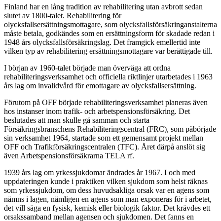
Finland har en lång tradition av rehabilitering utan avbrott sedan
slutet av 1800-talet. Rehabilitering för
olycksfallsersättningsmottagare, som olycksfallsförsäkringanstalterna
måste betala, godkändes som en ersättningsform för skadade redan i
1948 års olycksfallsförsäkringslag. Det framgick emellertid inte
vilken typ av rehabilitering ersättningsmottagare var berättigade till.
I början av 1960-talet började man överväga att ordna
rehabiliteringsverksamhet och officiella riktlinjer utarbetades i 1963
års lag om invalidvård för emottagare av olycksfallsersättning.
Förutom på OFF började rehabiliteringsverksamhet planeras även
hos instanser inom trafik- och arbetspensionsförsäkring. Det
beslutades att man skulle gå samman och starta
Försäkringsbranschens Rehabiliteringscentral (FRC), som påbörjade
sin verksamhet 1964, startade som ett gemensamt projekt mellan
OFF och Trafikförsäkringscentralen (TFC). Året därpå anslöt sig
även Arbetspensionsförsäkrarna TELA rf.
1939 års lag om yrkessjukdomar ändrades år 1967. I och med
uppdateringen kunde i praktiken vilken sjukdom som helst räknas
som yrkessjukdom, om dess huvudsakliga orsak var en agens som
nämns i lagen, nämligen en agens som man exponeras för i arbetet,
det vill säga en fysisk, kemisk eller biologik faktor. Det krävdes ett
orsakssamband mellan agensen och sjukdomen. Det fanns en