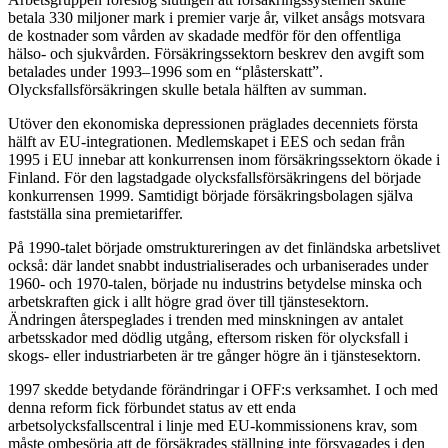
betala 330 miljoner mark i premier varje år, vilket ansågs motsvara
de kostnader som vården av skadade medför för den offentliga
hälso- och sjukvården. Försäkringssektorn beskrev den avgift som
betalades under 1993–1996 som en “plåsterskatt”.
Olycksfallsförsäkringen skulle betala hälften av summan.
Utöver den ekonomiska depressionen präglades decenniets första
hälft av EU-integrationen. Medlemskapet i EES och sedan från
1995 i EU innebar att konkurrensen inom försäkringssektorn ökade i
Finland. För den lagstadgade olycksfallsförsäkringens del började
konkurrensen 1999. Samtidigt började försäkringsbolagen själva
fastställa sina premietariffer.
På 1990-talet började omstruktureringen av det finländska arbetslivet
också: där landet snabbt industrialiserades och urbaniserades under
1960- och 1970-talen, började nu industrins betydelse minska och
arbetskraften gick i allt högre grad över till tjänstesektorn.
Ändringen återspeglades i trenden med minskningen av antalet
arbetsskador med dödlig utgång, eftersom risken för olycksfall i
skogs- eller industriarbeten är tre gånger högre än i tjänstesektorn.
1997 skedde betydande förändringar i OFF:s verksamhet. I och med
denna reform fick förbundet status av ett enda
arbetsolycksfallscentral i linje med EU-kommissionens krav, som
måste ombesörja att de försäkrades ställning inte försvagades i den