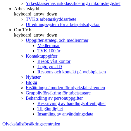
Yrkesklassernas riskklassificering i inkomstregistret
Arbetarskydd
keyboard_arrow_down
TVK:s arbetarskyddsarbete
Utredningssystem för arbetsplatsolyckor
Om TVK
keyboard_arrow_down
Uppgifter,strategi och medlemmar
Medlemmar
TVK 100 år
Kontaktuppgifter
Besök vårt kontor
Logotyp - ID
Respons och kontakt på webbplatsen
Nyheter
Blogg
Ersättningsnämnden för olycksfallsärenden
Grupplivförsäkring för arbetstagare
Behandling av personuppgifter
Beskrivning av handlingsoffentlighet
Tillgänglighet
Insamling av användningsdata
Olycksfallsförsäkringscentralen