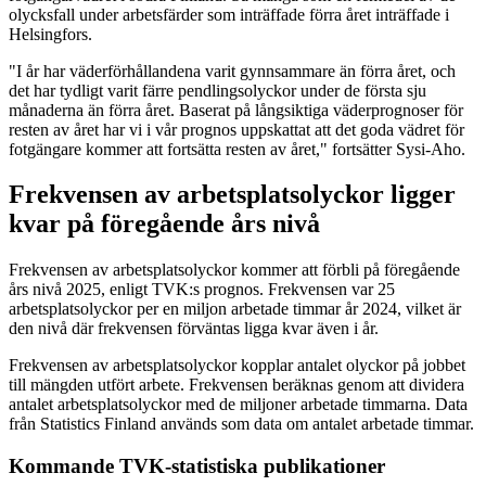
olycksfall under arbetsfärder som inträffade förra året inträffade i
Helsingfors.
"I år har väderförhållandena varit gynnsammare än förra året, och
det har tydligt varit färre pendlingsolyckor under de första sju
månaderna än förra året. Baserat på långsiktiga väderprognoser för
resten av året har vi i vår prognos uppskattat att det goda vädret för
fotgängare kommer att fortsätta resten av året," fortsätter Sysi-Aho.
Frekvensen av arbetsplatsolyckor ligger
kvar på föregående års nivå
Frekvensen av arbetsplatsolyckor kommer att förbli på föregående
års nivå 2025, enligt TVK:s prognos. Frekvensen var 25
arbetsplatsolyckor per en miljon arbetade timmar år 2024, vilket är
den nivå där frekvensen förväntas ligga kvar även i år.
Frekvensen av arbetsplatsolyckor kopplar antalet olyckor på jobbet
till mängden utfört arbete. Frekvensen beräknas genom att dividera
antalet arbetsplatsolyckor med de miljoner arbetade timmarna. Data
från Statistics Finland används som data om antalet arbetade timmar.
Kommande TVK-statistiska publikationer