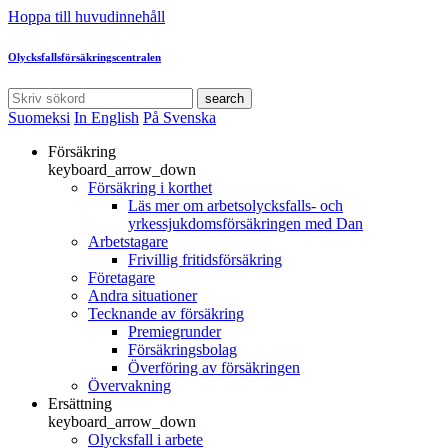
Hoppa till huvudinnehåll
Olycksfallsförsäkringscentralen
search
Suomeksi
In English
På Svenska
Försäkring
keyboard_arrow_down
Försäkring i korthet
Läs mer om arbetsolycksfalls- och
yrkessjukdomsförsäkringen med Dan
Arbetstagare
Frivillig fritidsförsäkring
Företagare
Andra situationer
Tecknande av försäkring
Premiegrunder
Försäkringsbolag
Överföring av försäkringen
Övervakning
Ersättning
keyboard_arrow_down
Olycksfall i arbete