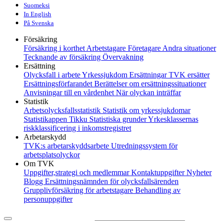
Suomeksi
In English
På Svenska
Försäkring
Försäkring i korthet
Arbetstagare
Företagare
Andra situationer
Tecknande av försäkring
Övervakning
Ersättning
Olycksfall i arbete
Yrkessjukdom
Ersättningar
TVK ersätter
Ersättningsförfarandet
Berättelser om ersättningssituationer
Anvisningar till en vårdenhet
När olyckan inträffar
Statistik
Arbetsolycksfallsstatistik
Statistik om yrkessjukdomar
Statistikappen Tikku
Statistiska grunder
Yrkesklassernas
riskklassificering i inkomstregistret
Arbetarskydd
TVK:s arbetarskyddsarbete
Utredningssystem för
arbetsplatsolyckor
Om TVK
Uppgifter,strategi och medlemmar
Kontaktuppgifter
Nyheter
Blogg
Ersättningsnämnden för olycksfallsärenden
Grupplivförsäkring för arbetstagare
Behandling av
personuppgifter