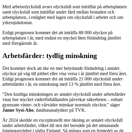
Med arbetsolycksfall avses olycksfall som inträffar på arbetsplatsen
samt olycksfall som inträffar under färd mellan bostaden och
arbetsplatsen, i enlighet med lagen om olycksfall i arbetet och om
yrkessjukdomar.
Enligt prognosen kommer det att inträffa 88 000 olyckor på
arbetsplatsen i år, med endast en mycket liten förändring jämfört
med föregående år.
Arbetsfärder: tydlig minskning
Det kommer dock att ske en mer betydande förändring i antalet
olyckor på väg till jobbet eller visa versa i år jämfört med förra året.
Enligt prognosen kommer det att inträffa 21 000 olycksfall under
arbetsfärder i år, en minskning med 13 % jämfört med förra året.
"Den kraftiga minskningen av antalet olycksfall under arbetsfärder
visar hur mycket väderförhållanden påverkar säkerheten – enbart
gynnsam vinter- och vårväder minskar tusentals olyckor," säger
Janne Sysi-Aho
, databasanalytiker på TVK.
År 2024 skedde en exceptionellt stor ökning av antalet olycksfall
under arbetsfärder, vilket till stor del berodde på det utmanande
fotgängarvädret i södra Finland. Så många som en femtedel av de