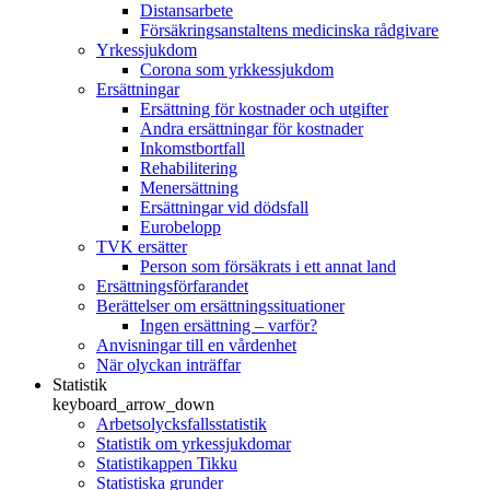
Distansarbete
Försäkringsanstaltens medicinska rådgivare
Yrkessjukdom
Corona som yrkkessjukdom
Ersättningar
Ersättning för kostnader och utgifter
Andra ersättningar för kostnader
Inkomstbortfall
Rehabilitering
Menersättning
Ersättningar vid dödsfall
Eurobelopp
TVK ersätter
Person som försäkrats i ett annat land
Ersättningsförfarandet
Berättelser om ersättningssituationer
Ingen ersättning – varför?
Anvisningar till en vårdenhet
När olyckan inträffar
Statistik
keyboard_arrow_down
Arbetsolycksfallsstatistik
Statistik om yrkessjukdomar
Statistikappen Tikku
Statistiska grunder