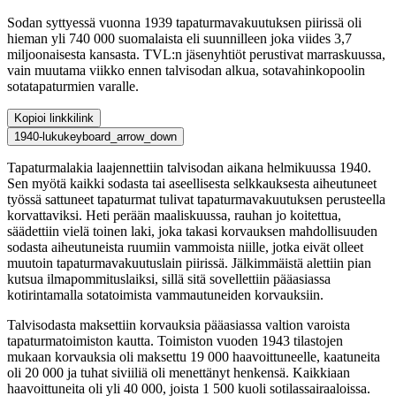
Sodan syttyessä vuonna 1939 tapaturmavakuutuksen piirissä oli
hieman yli 740 000 suomalaista eli suunnilleen joka viides 3,7
miljoonaisesta kansasta. TVL:n jäsenyhtiöt perustivat marraskuussa,
vain muutama viikko ennen talvisodan alkua, sotavahinkopoolin
sotatapaturmien varalle.
Kopioi linkki
link
1940-luku
keyboard_arrow_down
Tapaturmalakia laajennettiin talvisodan aikana helmikuussa 1940.
Sen myötä kaikki sodasta tai aseellisesta selkkauksesta aiheutuneet
työssä sattuneet tapaturmat tulivat tapaturmavakuutuksen perusteella
korvattaviksi. Heti perään maaliskuussa, rauhan jo koitettua,
säädettiin vielä toinen laki, joka takasi korvauksen mahdollisuuden
sodasta aiheutuneista ruumiin vammoista niille, jotka eivät olleet
muutoin tapaturmavakuutuslain piirissä. Jälkimmäistä alettiin pian
kutsua ilmapommituslaiksi, sillä sitä sovellettiin pääasiassa
kotirintamalla sotatoimista vammautuneiden korvauksiin.
Talvisodasta maksettiin korvauksia pääasiassa valtion varoista
tapaturmatoimiston kautta. Toimiston vuoden 1943 tilastojen
mukaan korvauksia oli maksettu 19 000 haavoittuneelle, kaatuneita
oli 20 000 ja tuhat siviiliä oli menettänyt henkensä. Kaikkiaan
haavoittuneita oli yli 40 000, joista 1 500 kuoli sotilassairaaloissa.