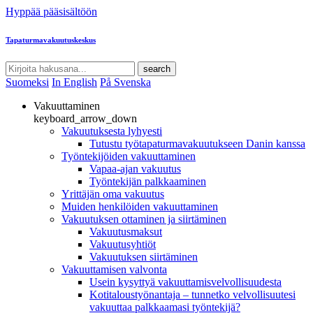
Hyppää pääsisältöön
Tapaturmavakuutuskeskus
search
Suomeksi
In English
På Svenska
Vakuuttaminen
keyboard_arrow_down
Vakuutuksesta lyhyesti
Tutustu työtapaturmavakuutukseen Danin kanssa
Työntekijöiden vakuuttaminen
Vapaa-ajan vakuutus
Työntekijän palkkaaminen
Yrittäjän oma vakuutus
Muiden henkilöiden vakuuttaminen
Vakuutuksen ottaminen ja siirtäminen
Vakuutusmaksut
Vakuutusyhtiöt
Vakuutuksen siirtäminen
Vakuuttamisen valvonta
Usein kysyttyä vakuuttamisvelvollisuudesta
Kotitaloustyönantaja – tunnetko velvollisuutesi
vakuuttaa palkkaamasi työntekijä?