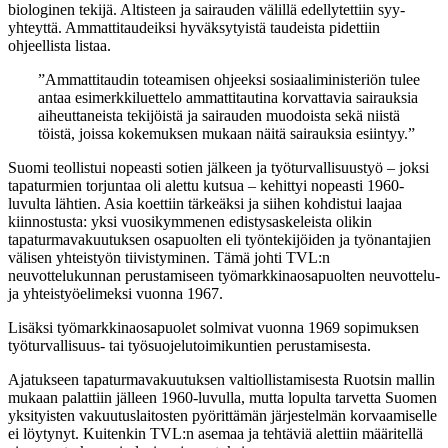
biologinen tekijä. Altisteen ja sairauden välillä edellytettiin syy-
yhteyttä. Ammattitaudeiksi hyväksytyistä taudeista pidettiin
ohjeellista listaa.
”Ammattitaudin toteamisen ohjeeksi sosiaaliministeriön tulee
antaa esimerkkiluettelo ammattitautina korvattavia sairauksia
aiheuttaneista tekijöistä ja sairauden muodoista sekä niistä
töistä, joissa kokemuksen mukaan näitä sairauksia esiintyy.”
Suomi teollistui nopeasti sotien jälkeen ja työturvallisuustyö – joksi
tapaturmien torjuntaa oli alettu kutsua – kehittyi nopeasti 1960-
luvulta lähtien. Asia koettiin tärkeäksi ja siihen kohdistui laajaa
kiinnostusta: yksi vuosikymmenen edistysaskeleista olikin
tapaturmavakuutuksen osapuolten eli työntekijöiden ja työnantajien
välisen yhteistyön tiivistyminen. Tämä johti TVL:n
neuvottelukunnan perustamiseen työmarkkinaosapuolten neuvottelu-
ja yhteistyöelimeksi vuonna 1967.
Lisäksi työmarkkinaosapuolet solmivat vuonna 1969 sopimuksen
työturvallisuus- tai työsuojelutoimikuntien perustamisesta.
Ajatukseen tapaturmavakuutuksen valtiollistamisesta Ruotsin mallin
mukaan palattiin jälleen 1960-luvulla, mutta lopulta tarvetta Suomen
yksityisten vakuutuslaitosten pyörittämän järjestelmän korvaamiselle
ei löytynyt. Kuitenkin TVL:n asemaa ja tehtäviä alettiin määritellä