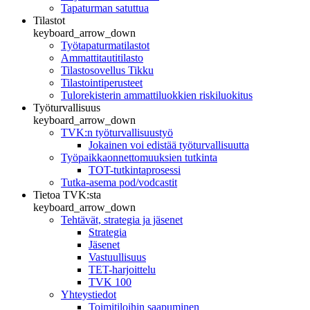
Tapaturman satuttua
Tilastot
keyboard_arrow_down
Työtapaturmatilastot
Ammattitautitilasto
Tilastosovellus Tikku
Tilastointiperusteet
Tulorekisterin ammattiluokkien riskiluokitus
Työturvallisuus
keyboard_arrow_down
TVK:n työturvallisuustyö
Jokainen voi edistää työturvallisuutta
Työpaikkaonnettomuuksien tutkinta
TOT-tutkintaprosessi
Tutka-asema pod/vodcastit
Tietoa TVK:sta
keyboard_arrow_down
Tehtävät, strategia ja jäsenet
Strategia
Jäsenet
Vastuullisuus
TET-harjoittelu
TVK 100
Yhteystiedot
Toimitiloihin saapuminen