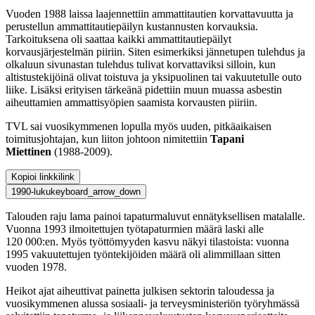
Vuoden 1988 laissa laajennettiin ammattitautien korvattavuutta ja
perustellun ammattitautiepäilyn kustannusten korvauksia.
Tarkoituksena oli saattaa kaikki ammattitautiepäilyt
korvausjärjestelmän piiriin. Siten esimerkiksi jännetupen tulehdus ja
olkaluun sivunastan tulehdus tulivat korvattaviksi silloin, kun
altistustekijöinä olivat toistuva ja yksipuolinen tai vakuutetulle outo
liike. Lisäksi erityisen tärkeänä pidettiin muun muassa asbestin
aiheuttamien ammattisyöpien saamista korvausten piiriin.
TVL sai vuosikymmenen lopulla myös uuden, pitkäaikaisen
toimitusjohtajan, kun liiton johtoon nimitettiin
Tapani
Miettinen
(1988-2009).
Kopioi linkki
link
1990-luku
keyboard_arrow_down
Talouden raju lama painoi tapaturmaluvut ennätyksellisen matalalle.
Vuonna 1993 ilmoitettujen työtapaturmien määrä laski alle
120 000:en. Myös työttömyyden kasvu näkyi tilastoista: vuonna
1995 vakuutettujen työntekijöiden määrä oli alimmillaan sitten
vuoden 1978.
Heikot ajat aiheuttivat painetta julkisen sektorin taloudessa ja
vuosikymmenen alussa sosiaali- ja terveysministeriön työryhmässä