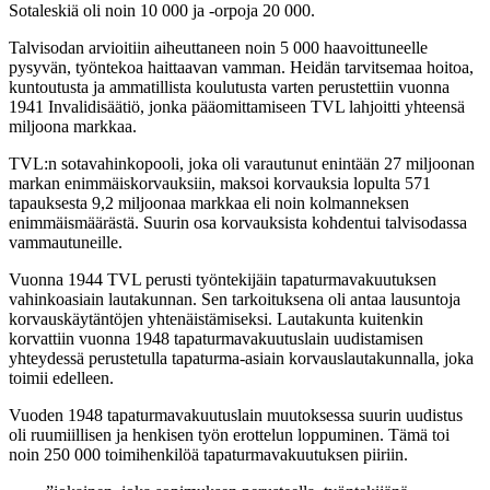
Sotaleskiä oli noin 10 000 ja -orpoja 20 000.
Talvisodan arvioitiin aiheuttaneen noin 5 000 haavoittuneelle
pysyvän, työntekoa haittaavan vamman. Heidän tarvitsemaa hoitoa,
kuntoutusta ja ammatillista koulutusta varten perustettiin vuonna
1941 Invalidisäätiö, jonka pääomittamiseen TVL lahjoitti yhteensä
miljoona markkaa.
TVL:n sotavahinkopooli, joka oli varautunut enintään 27 miljoonan
markan enimmäiskorvauksiin, maksoi korvauksia lopulta 571
tapauksesta 9,2 miljoonaa markkaa eli noin kolmanneksen
enimmäismäärästä. Suurin osa korvauksista kohdentui talvisodassa
vammautuneille.
Vuonna 1944 TVL perusti työntekijäin tapaturmavakuutuksen
vahinkoasiain lautakunnan. Sen tarkoituksena oli antaa lausuntoja
korvauskäytäntöjen yhtenäistämiseksi. Lautakunta kuitenkin
korvattiin vuonna 1948 tapaturmavakuutuslain uudistamisen
yhteydessä perustetulla tapaturma-asiain korvauslautakunnalla, joka
toimii edelleen.
Vuoden 1948 tapaturmavakuutuslain muutoksessa suurin uudistus
oli ruumiillisen ja henkisen työn erottelun loppuminen. Tämä toi
noin 250 000 toimihenkilöä tapaturmavakuutuksen piiriin.