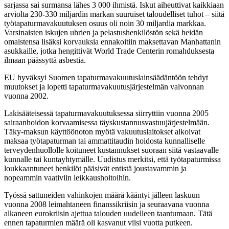
sarjassa sai surmansa lähes 3 000 ihmistä. Iskut aiheuttivat kaikkiaan
arviolta 230-330 miljardin markan suuruiset taloudelliset tuhot – siitä
työtapaturmavakuutuksen osuus oli noin 30 miljardia markkaa.
Varsinaisten iskujen uhrien ja pelastushenkilöstön sekä heidän
omaistensa lisäksi korvauksia ennakoitiin maksettavan Manhattanin
asukkaille, jotka hengittivät World Trade Centerin romahduksesta
ilmaan päässyttä asbestia.
EU hyväksyi Suomen tapaturmavakuutuslainsäädäntöön tehdyt
muutokset ja lopetti tapaturmavakuutusjärjestelmän valvonnan
vuonna 2002.
Lakisääteisessä tapaturmavakuutuksessa siirryttiin vuonna 2005
sairaanhoidon korvaamisessa täyskustannusvastuujärjestelmään.
Täky-maksun käyttöönoton myötä vakuutuslaitokset alkoivat
maksaa työtapaturman tai ammattitaudin hoidosta kunnalliselle
terveydenhuollolle koituneet kustannukset suoraan siitä vastaavalle
kunnalle tai kuntayhtymälle. Uudistus merkitsi, että työtapaturmissa
loukkaantuneet henkilöt pääsivät entistä joustavammin ja
nopeammin vaativiin leikkaushoitoihin.
Työssä sattuneiden vahinkojen määrä kääntyi jälleen laskuun
vuonna 2008 leimahtaneen finanssikriisin ja seuraavana vuonna
alkaneen eurokriisin ajettua talouden uudelleen taantumaan. Tätä
ennen tapaturmien määrä oli kasvanut viisi vuotta putkeen.