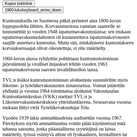
Kopioi linkki
link
1960-luku
keyboard_arrow_down
Kuntoutuksella on Suomessa pitkät perinteet aina 1800-luvun
loppupuolelta lähtien. Korvausmuotona vamman saaneelle se
tunnustettiin jo vuoden 1948 tapaturmavakuutuslaissa: sen mukaan
tapaturmavakuutuslaitosten oli kustannettava tapaturmakorvausten
saajille annettava kuntoutus. Mutta sitä, minkälaiseen kuntoutukseen
korvauksensaajat olivat oikeutettuja, ei oltu määritelty.
1960-luvun alussa ryhdyttiin pohtimaan kuntoutustoiminnan
järjestämistä ja viralliset linjaukset tehtiin vuoden 1963
tapaturmakorvausta saavien invalidihuollon laissa.
TVL:n lisäksi kuntoutustoiminnan aloittamista suunniteltiin myös
liikenne- ja työeläkevakuutusten instansseissa. Voimat päätettiin
yhdistää ja vuonna 1964 toimintansa aloittanut Vakuutusalan
Kuntouttamiskeskus (VKK) starttasi TVL:n ja
Liikennevakuutuskeskuksen yhteishankkeena. Seuraavana vuonna
mukaan liittyi vielä Työeläkevakuuttajat Tela.
Vuoden 1939 lakia ammattitaudeista uudistettiin vuonna 1967.
Päivityksen myötä ammattitautina voitiin pitää käytännössä mitä
tahansa sairautta, jonka pääasiallisena syytekijänä on laissa
määritelty, työssä esiintyvä altiste eli fysikaalinen, kemiallinen tai