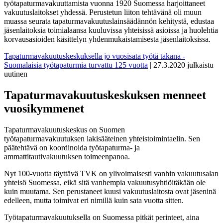
työtapaturmavakuuttamista vuonna 1920 Suomessa harjoittaneet
vakuutuslaitokset yhdessä. Perustetun liiton tehtävänä oli muun
muassa seurata tapaturmavakuutuslainsäädännön kehitystä, edustaa
jäsenlaitoksia toimialaansa kuuluvissa yhteisissä asioissa ja huolehtia
korvausasioiden käsittelyn yhdenmukaistamisesta jäsenlaitoksissa.
Tapaturmavakuutuskeskuksella jo vuosisata työtä takana -
Suomalaisia työtapaturmia turvattu 125 vuotta
| 27.3.2020 julkaistu
uutinen
Tapaturmavakuutuskeskuksen menneet
vuosikymmenet
Tapaturmavakuutuskeskus on Suomen
työtapaturmavakuutuksen lakisääteinen yhteistoimintaelin. Sen
päätehtävä on koordinoida työtapaturma- ja
ammattitautivakuutuksen toimeenpanoa.
Nyt 100-vuotta täyttävä TVK on ylivoimaisesti vanhin vakuutusalan
yhteisö Suomessa, eikä sitä vanhempia vakuutusyhtiöitäkään ole
kuin muutama. Sen perustaneet kuusi vakuutuslaitosta ovat jäseninä
edelleen, mutta toimivat eri nimillä kuin sata vuotta sitten.
Työtapaturmavakuutuksella on Suomessa pitkät perinteet, aina