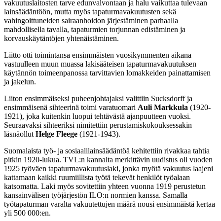
vakuutuslaitosten tarve edunvalvontaan ja halu vaikuttaa tulevaan
lainsäädäntöön, mutta myös tapaturmavakuutusten sekä
vahingoittuneiden sairaanhoidon järjestäminen parhaalla
mahdollisella tavalla, tapaturmien torjunnan edistäminen ja
korvauskäytäntöjen yhtenäistäminen.
Liitto otti toimintansa ensimmäisten vuosikymmenten aikana
vastuulleen muun muassa lakisääteisen tapaturmavakuutuksen
käytännön toimeenpanossa tarvittavien lomakkeiden painattamisen
ja jakelun.
Liiton ensimmäiseksi puheenjohtajaksi valittiin Sucksdorff ja
ensimmäisenä sihteerinä toimi varatuomari
Auli Markkula
(1920-
1921), joka kuitenkin luopui tehtävästä ajanpuutteen vuoksi.
Seuraavaksi sihteeriksi nimitettiin perustamiskokouksessakin
läsnäollut
Helge Fleege
(1921-1943).
Suomalaista työ- ja sosiaalilainsäädäntöä kehitettiin rivakkaa tahtia
pitkin 1920-lukua. TVL:n kannalta merkittävin uudistus oli vuoden
1925 työväen tapaturmavakuutuslaki, jonka myötä vakuutus laajeni
kattamaan kaikki ruumiillista työtä tekevät henkilöt työalaan
katsomatta. Laki myös sovitettiin yhteen vuonna 1919 perustetun
kansainvälisen työjärjestön ILO:n normien kanssa. Samalla
työtapaturman varalta vakuutettujen määrä nousi ensimmäistä kertaa
yli 500 000:en.