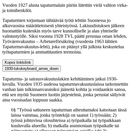
Vuoden 1927 alusta tapaturmalain piiriin liitettiin vielä valtion virka-
ja toimihenkilöt.
Tapaturmien torjuntaan tähtäävää työtä tehtiin Suomessa jo
alkuvuosina määrätietoisesti yhteistyössä. Lakiuudistuksen jälkeen
huomattiin kuitenkin myös tarve kunnolliselle ja alan yhteiselle
valistustyölle. Siksi vuonna 1928 TVL päätti perustaa oman lehden,
Työväenvakuutus – Arbetareförsäkring (vuodesta 1963 lähtien
Tapaturmavakuutus-lehti), joka on pitänyt yllä julkista keskustelua
työtapaturmien ja ammattitautien teemoista.
Kopioi linkki
link
1930-luku
keyboard_arrow_down
Tapaturma- ja sairausvakuutuslakien kehittäminen jatkui 1930-
luvulla. Vuoden 1935 uudessa tapaturmavakuutuslaissa tarkennettiin
vanhan lain tulkinnanvaraisiksi jääneitä kohtia ja voidaankin sanoa,
että sen myötä Suomeen luotiin järjestelmä, jonka perustat säilyivät
aina vuosisadan loppuun saakka.
6§ ”Työssä sattuneen tapaturman aiheuttamaksi katsotaan tässä
laissa vammaa, jonka työntekijä on saanut 1) työssään; 2)
työssä johtuvissa olosuhteissa a) työpaikalla tai työpaikkaan
kuuluvalla alueella; b) matkalla asunnostaan työpaikalle tai
päinvastoin; c) ollessaan työnantajan asioilla; tahi 3)