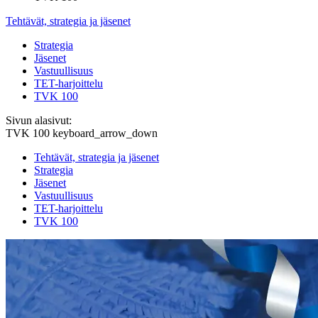
Tehtävät, strategia ja jäsenet
Strategia
Jäsenet
Vastuullisuus
TET-harjoittelu
TVK 100
Sivun alasivut:
TVK 100
keyboard_arrow_down
Tehtävät, strategia ja jäsenet
Strategia
Jäsenet
Vastuullisuus
TET-harjoittelu
TVK 100