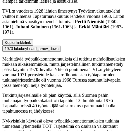
aiempaa tarkemmin laeissa ja asetuksissa.
TVL:n vuodesta 1928 lähtien ilmestynyt Työväenvakuutus-lehti
vaihtoi nimensä Tapaturmavakuutus-lehdeksi vuonna 1963. Liiton
asiamiehinä vuosikymmenellä toimivat
Pertti Niemistö
(1960-
1961),
Juhani Salminen
(1961-1963) ja
Erkki Mänttäri
(1963-
1971).
Kopioi linkki
link
1970-luku
keyboard_arrow_down
Merkittäviä työpaikkaonnettomuuksia oli tutkittu mahdollisuuksien
mukaan aikaisemminkin, mutta järjestelmällinen tutkintamenettely
pääsi käyntiin 1970-luvulla. Yhtenä pontimena TVL:n yhteyteen
vuonna 1971 perustetulle katastrofiluonteisten työtapaturmien
tutkintajärjestelmälle oli vuonna 1968 Turussa sattunut laivapalo,
jossa menehtyi neljä työntekijää.
Tutkintajärjestelmälle oli pian käyttöä, sillä Suomen pahin
rauhanajan työpaikkakatastrofi tapahtui 13. huhtikuuta 1976
Lapualla, missä 40 työntekijää sai surmansa patruunatehtaalla
tapahtuneessa räjähdyksessä.
Nykyisinkin käytössä oleva työpaikkaonnettomuuksien tutkinta
tunnetaan lyhenteellä TOT. Järjestelmä on osaltaan vaikuttanut