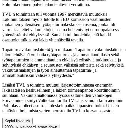
kolminkertainen palvelualan tehtäviin verrattuna.
TVL:n toimintaan tuli vuonna 1997 merkittäviä muutoksia.
Lakimuutoksen myötä liitolle tuli EU-komission vaatimusten
mukainen yhtenäisen työtapaturmakeskuksen asema, jonka tuli
varmistaa, ettei vakuutettujen asema heikentynyt eurooppalaisessa
yhtenäistämiskehityksessä. Samalla tuli huolehtia, että kaikki
osapuolet tulkitsivat lakia yhtenäisellä tavalla.
Tapaturmavakuutuslain 64 §:n mukaan ”Tapaturmavakuutuslaitosten
liiton tehtävänä on laatia työtapaturma- ja ammattitautitilasto sekä
työtapaturmien ja ammattitautien ehkäisyä edistäviä tutkimuksia ja
selvityksiä ehkäisyn ja seurausten välisistä suhteista sekä selvityksiä
vakuutusmaksujen ja työn aiheuttaman tapaturma- ja
ammattitautiriskin välisestä yhteydestä.”
Lisäksi TVL:n toiminta muuttui järjestötoiminnasta enemmän
lakisääteisen keskuselimen ja lakien toimeenpanon koordinoinnin
suuntaan. Vakuuttamattomassa työssä sattuneiden vahinkojen
korvaaminen siirtyi Valtiokonttorilta TVL:lle, samoin kuin aiemmin
Pohjolassa olleet asuin- ja oleskelupaikkatapausten hoito. Uusien
tehtävien hoitamista varten perustettiin TVL:n korvausosasto.
Kopioi linkki
link
2000-luku
keyboard_arrow_down