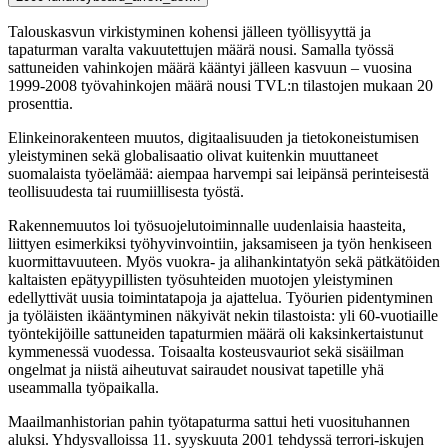
Talouskasvun virkistyminen kohensi jälleen työllisyyttä ja
tapaturman varalta vakuutettujen määrä nousi. Samalla työssä
sattuneiden vahinkojen määrä kääntyi jälleen kasvuun – vuosina
1999-2008 työvahinkojen määrä nousi TVL:n tilastojen mukaan 20
prosenttia.
Elinkeinorakenteen muutos, digitaalisuuden ja tietokoneistumisen
yleistyminen sekä globalisaatio olivat kuitenkin muuttaneet
suomalaista työelämää: aiempaa harvempi sai leipänsä perinteisestä
teollisuudesta tai ruumiillisesta työstä.
Rakennemuutos loi työsuojelutoiminnalle uudenlaisia haasteita,
liittyen esimerkiksi työhyvinvointiin, jaksamiseen ja työn henkiseen
kuormittavuuteen. Myös vuokra- ja alihankintatyön sekä pätkätöiden
kaltaisten epätyypillisten työsuhteiden muotojen yleistyminen
edellyttivät uusia toimintatapoja ja ajattelua. Työurien pidentyminen
ja työläisten ikääntyminen näkyivät nekin tilastoista: yli 60-vuotiaille
työntekijöille sattuneiden tapaturmien määrä oli kaksinkertaistunut
kymmenessä vuodessa. Toisaalta kosteusvauriot sekä sisäilman
ongelmat ja niistä aiheutuvat sairaudet nousivat tapetille yhä
useammalla työpaikalla.
Maailmanhistorian pahin työtapaturma sattui heti vuosituhannen
aluksi. Yhdysvalloissa 11. syyskuuta 2001 tehdyssä terrori-iskujen