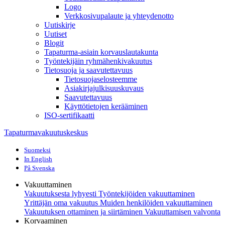
Logo
Verkkosivupalaute ja yhteydenotto
Uutiskirje
Uutiset
Blogit
Tapaturma-asiain korvauslautakunta
Työntekijäin ryhmähenkivakuutus
Tietosuoja ja saavutettavuus
Tietosuojaselosteemme
Asiakirjajulkisuuskuvaus
Saavutettavuus
Käyttötietojen kerääminen
ISO-sertifikaatti
Tapaturmavakuutuskeskus
Suomeksi
In English
På Svenska
Vakuuttaminen
Vakuutuksesta lyhyesti
Työntekijöiden vakuuttaminen
Yrittäjän oma vakuutus
Muiden henkilöiden vakuuttaminen
Vakuutuksen ottaminen ja siirtäminen
Vakuuttamisen valvonta
Korvaaminen