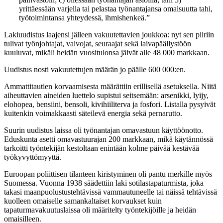
yrittäessään varjella tai pelastaa työnantajansa omaisuutta tahi,
työtoimintansa yhteydessä, ihmishenkeä.”
Lakiuudistus laajensi jälleen vakuutettavien joukkoa: nyt sen piiriin
tulivat työnjohtajat, valvojat, seuraajat sekä laivapäällystöön
kuuluvat, mikäli heidän vuositulonsa jäivät alle 48 000 markkaan.
Uudistus nosti vakuutettujen määrän jo päälle 600 000:en.
Ammattitautien korvaamisesta määrättiin erillisellä asetuksella. Niitä
aiheuttavien aineiden luettelo supistui seitsemään: arsenikki, lyijy,
elohopea, bensiini, bensoli, kivihiiliterva ja fosfori. Listalla pysyivät
kuitenkin voimakkaasti säteilevä energia sekä pernarutto.
Suurin uudistus laissa oli työnantajan omavastuun käyttöönotto.
Eduskunta asetti omavastuurajan 200 markkaan, mikä käytännössä
tarkoitti työntekijän kestoltaan enintään kolme päivää kestävää
työkyvyttömyyttä.
Euroopan poliittisen tilanteen kiristyminen oli pantu merkille myös
Suomessa. Vuonna 1938 säädettiin laki sotilastapaturmista, joka
takasi maanpuolustustehtävissä vammautuneelle tai näissä tehtävissä
kuolleen omaiselle samankaltaiset korvaukset kuin
tapaturmavakuutuslaissa oli määritelty työntekijöille ja heidän
omaisilleen.