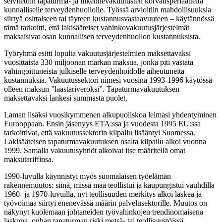
selvitettiin tapaturma- ja liikennevakuutusten korvausperiaatteita
kunnalliselle terveydenhuollolle. Työssä arvioitiin mahdollisuuksia
siirtyä osittaiseen tai täyteen kustannusvastaavuuteen – käytännössä
tämä tarkoitti, että lakisääteiset vahinkovakuutusjärjestelmät
maksaisivat osan kunnallisen terveydenhuollon kustannuksista.
Työryhmä esitti lopulta vakuutusjärjestelmien maksettavaksi
vuosittaista 330 miljoonan markan maksua, jonka piti vastata
vahingoittuneista julkiselle terveydenhoidolle aiheutuneita
kustannuksia. Vakuutussektori nimesi vuosina 1993-1996 käytössä
olleen maksun ”laastariveroksi”. Tapaturmavakuutuksen
maksettavaksi lankesi summasta puolet.
Laman lisäksi vuosikymmenen alkupuoliskoa leimasi yhdentyminen
Eurooppaan. Ensin jäsenyys ETA:ssa ja vuodesta 1995 EU:ssa
tarkoittivat, että vakuutussektorin kilpailu lisääntyi Suomessa.
Lakisääteisen tapaturmavakuutuksen osalta kilpailu alkoi vuonna
1999. Samalla vakuutusyhtiöt alkoivat itse määritellä omat
maksutariffinsa.
1990-luvulla käynnistyi myös suomalaisen työelämän
rakennemuutos: siinä, missä maa teollistui ja kaupungistui vauhdilla
1960- ja 1970-luvuilla, nyt teollisuuden merkitys alkoi laskea ja
työvoimaa siirtyi enenevässä määrin palvelusektorille. Muutos on
näkynyt kuolemaan johtaneiden työvahinkojen trendinomaisena
laskuna, onhan tapaturman riski metsä- tai teollisuustöissä