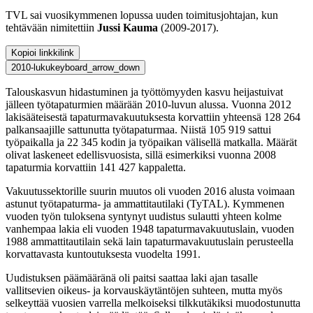
TVL sai vuosikymmenen lopussa uuden toimitusjohtajan, kun
tehtävään nimitettiin
Jussi Kauma
(2009-2017).
Kopioi linkki
link
2010-luku
keyboard_arrow_down
Talouskasvun hidastuminen ja työttömyyden kasvu heijastuivat
jälleen työtapaturmien määrään 2010-luvun alussa. Vuonna 2012
lakisääteisestä tapaturmavakuutuksesta korvattiin yhteensä 128 264
palkansaajille sattunutta työtapaturmaa. Niistä 105 919 sattui
työpaikalla ja 22 345 kodin ja työpaikan välisellä matkalla. Määrät
olivat laskeneet edellisvuosista, sillä esimerkiksi vuonna 2008
tapaturmia korvattiin 141 427 kappaletta.
Vakuutussektorille suurin muutos oli vuoden 2016 alusta voimaan
astunut työtapaturma- ja ammattitautilaki (TyTAL). Kymmenen
vuoden työn tuloksena syntynyt uudistus sulautti yhteen kolme
vanhempaa lakia eli vuoden 1948 tapaturmavakuutuslain, vuoden
1988 ammattitautilain sekä lain tapaturmavakuutuslain perusteella
korvattavasta kuntoutuksesta vuodelta 1991.
Uudistuksen päämääränä oli paitsi saattaa laki ajan tasalle
vallitsevien oikeus- ja korvauskäytäntöjen suhteen, mutta myös
selkeyttää vuosien varrella melkoiseksi tilkkutäkiksi muodostunutta