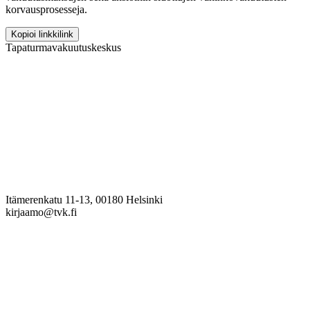
korvausprosesseja.
Kopioi linkki
link
Tapaturmavakuutuskeskus
Itämerenkatu 11-13, 00180 Helsinki
kirjaamo@tvk.fi