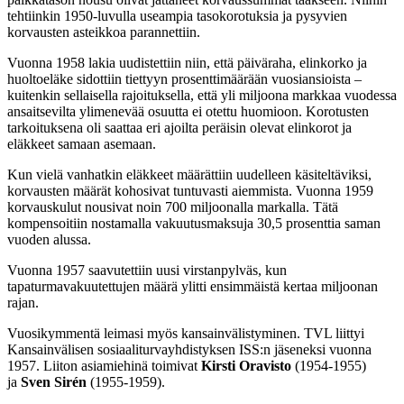
tehtiinkin 1950-luvulla useampia tasokorotuksia ja pysyvien
korvausten asteikkoa parannettiin.
Vuonna 1958 lakia uudistettiin niin, että päiväraha, elinkorko ja
huoltoeläke sidottiin tiettyyn prosenttimäärään vuosiansioista –
kuitenkin sellaisella rajoituksella, että yli miljoona markkaa vuodessa
ansaitsevilta ylimenevää osuutta ei otettu huomioon. Korotusten
tarkoituksena oli saattaa eri ajoilta peräisin olevat elinkorot ja
eläkkeet samaan asemaan.
Kun vielä vanhatkin eläkkeet määrättiin uudelleen käsiteltäviksi,
korvausten määrät kohosivat tuntuvasti aiemmista. Vuonna 1959
korvauskulut nousivat noin 700 miljoonalla markalla. Tätä
kompensoitiin nostamalla vakuutusmaksuja 30,5 prosenttia saman
vuoden alussa.
Vuonna 1957 saavutettiin uusi virstanpylväs, kun
tapaturmavakuutettujen määrä ylitti ensimmäistä kertaa miljoonan
rajan.
Vuosikymmentä leimasi myös kansainvälistyminen. TVL liittyi
Kansainvälisen sosiaaliturvayhdistyksen ISS:n jäseneksi vuonna
1957. Liiton asiamiehinä toimivat
Kirsti Oravisto
(1954-1955)
ja
Sven Sirén
(1955-1959).