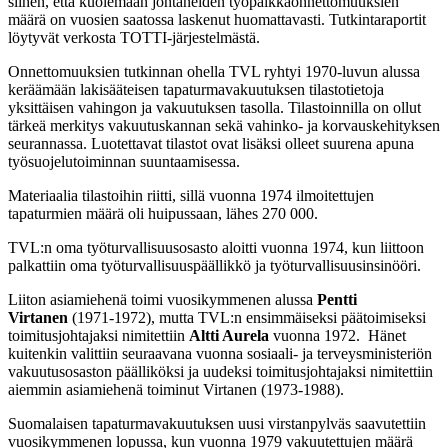
siihen, että kuolemaan johtaneiden työpaikkaonnettomuuksien
määrä on vuosien saatossa laskenut huomattavasti. Tutkintaraportit
löytyvät verkosta TOTTI-järjestelmästä.
Onnettomuuksien tutkinnan ohella TVL ryhtyi 1970-luvun alussa
keräämään lakisääteisen tapaturmavakuutuksen tilastotietoja
yksittäisen vahingon ja vakuutuksen tasolla. Tilastoinnilla on ollut
tärkeä merkitys vakuutuskannan sekä vahinko- ja korvauskehityksen
seurannassa. Luotettavat tilastot ovat lisäksi olleet suurena apuna
työsuojelutoiminnan suuntaamisessa.
Materiaalia tilastoihin riitti, sillä vuonna 1974 ilmoitettujen
tapaturmien määrä oli huipussaan, lähes 270 000.
TVL:n oma työturvallisuusosasto aloitti vuonna 1974, kun liittoon
palkattiin oma työturvallisuuspäällikkö ja työturvallisuusinsinööri.
Liiton asiamiehenä toimi vuosikymmenen alussa
Pentti
Virtanen
(1971-1972), mutta TVL:n ensimmäiseksi päätoimiseksi
toimitusjohtajaksi nimitettiin
Altti Aurela
vuonna 1972. Hänet
kuitenkin valittiin seuraavana vuonna sosiaali- ja terveysministeriön
vakuutusosaston päälliköksi ja uudeksi toimitusjohtajaksi nimitettiin
aiemmin asiamiehenä toiminut Virtanen (1973-1988).
Suomalaisen tapaturmavakuutuksen uusi virstanpylväs saavutettiin
vuosikymmenen lopussa, kun vuonna 1979 vakuutettujen määrä