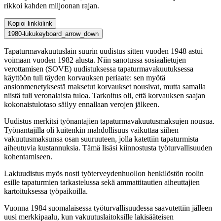
rikkoi kahden miljoonan rajan.
Kopioi linkki
link
1980-luku
keyboard_arrow_down
Tapaturmavakuutuslain suurin uudistus sitten vuoden 1948 astui
voimaan vuoden 1982 alusta. Niin sanotussa sosiaalietujen
verottamisen (SOVE) uudistuksessa tapaturmavakuutuksessa
käyttöön tuli täyden korvauksen periaate: sen myötä
ansionmenetyksestä maksetut korvaukset nousivat, mutta samalla
niistä tuli veronalaista tuloa. Tarkoitus oli, että korvauksen saajan
kokonaistulotaso säilyy ennallaan verojen jälkeen.
Uudistus merkitsi työnantajien tapaturmavakuutusmaksujen nousua.
Työnantajilla oli kuitenkin mahdollisuus vaikuttaa siihen
vakuutusmaksunsa osan suuruuteen, jolla katettiin tapaturmista
aiheutuvia kustannuksia. Tämä lisäsi kiinnostusta työturvallisuuden
kohentamiseen.
Lakiuudistus myös nosti työterveydenhuollon henkilöstön roolin
esille tapaturmien tarkastelussa sekä ammattitautien aiheuttajien
kartoituksessa työpaikoilla.
Vuonna 1984 suomalaisessa työturvallisuudessa saavutettiin jälleen
uusi merkkipaalu, kun vakuutuslaitoksille lakisääteisen