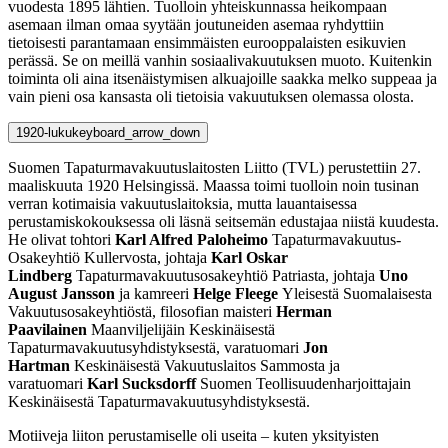
vuodesta 1895 lähtien. Tuolloin yhteiskunnassa heikompaan
asemaan ilman omaa syytään joutuneiden asemaa ryhdyttiin
tietoisesti parantamaan ensimmäisten eurooppalaisten esikuvien
perässä. Se on meillä vanhin sosiaalivakuutuksen muoto. Kuitenkin
toiminta oli aina itsenäistymisen alkuajoille saakka melko suppeaa ja
vain pieni osa kansasta oli tietoisia vakuutuksen olemassa olosta.
1920-luku
keyboard_arrow_down
Suomen Tapaturmavakuutuslaitosten Liitto (TVL) perustettiin 27.
maaliskuuta 1920 Helsingissä. Maassa toimi tuolloin noin tusinan
verran kotimaisia vakuutuslaitoksia, mutta lauantaisessa
perustamiskokouksessa oli läsnä seitsemän edustajaa niistä kuudesta.
He olivat tohtori
Karl Alfred Paloheimo
Tapaturmavakuutus-
Osakeyhtiö Kullervosta, johtaja
Karl Oskar
Lindberg
Tapaturmavakuutusosakeyhtiö Patriasta, johtaja
Uno
August Jansson
ja kamreeri
Helge Fleege
Yleisestä Suomalaisesta
Vakuutusosakeyhtiöstä, filosofian maisteri
Herman
Paavilainen
Maanviljelijäin Keskinäisestä
Tapaturmavakuutusyhdistyksestä, varatuomari
Jon
Hartman
Keskinäisestä Vakuutuslaitos Sammosta ja
varatuomari
Karl Sucksdorff
Suomen Teollisuudenharjoittajain
Keskinäisestä Tapaturmavakuutusyhdistyksestä.
Motiiveja liiton perustamiselle oli useita – kuten yksityisten