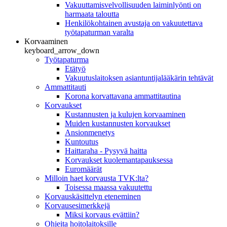
Vakuuttamisvelvollisuuden laiminlyönti on
harmaata taloutta
Henkilökohtainen avustaja on vakuutettava
työtapaturman varalta
Korvaaminen
keyboard_arrow_down
Työtapaturma
Etätyö
Vakuutuslaitoksen asiantuntijalääkärin tehtävät
Ammattitauti
Korona korvattavana ammattitautina
Korvaukset
Kustannusten ja kulujen korvaaminen
Muiden kustannusten korvaukset
Ansionmenetys
Kuntoutus
Haittaraha - Pysyvä haitta
Korvaukset kuolemantapauksessa
Euromäärät
Milloin haet korvausta TVK:lta?
Toisessa maassa vakuutettu
Korvauskäsittelyn eteneminen
Korvausesimerkkejä
Miksi korvaus evättiin?
Ohjeita hoitolaitoksille