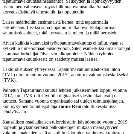
tapaturmavakuutuslainsäädäntöä. Selkeyden ja läpinäkyvyyden
lisääminen vähensivät myös tulkinnanvaraisuutta. Samalla
korvauskäsittelyä tehostettiin ja nopeutettiin.
Laissa määriteltiin ensimmäistä kertaa, mitä tapaturmalla
tarkoitetaan. Lisäksi siinä linjattiin, mitkä ovat työtapaturman
sattumisolosuhteet, mitä korvataan ja miten, ja millä perustein.
Aivan kaikkia kattavaksi työtapaturmavakuutus ei tullut, vaan se
kytkettiin nimenomaan ansiotyöhön. Siten esimerkiksi omaishoitajat
ja ammattiurheilijat jäivät sen ulkopuolelle. Näiden ryhmien
tapaturmavakuutuksesta on säädetty muissa laeissa.
Lakiuudistuksen yhteydessä Tapaturmavakuutuslaitosten liiton
(TVL) nimi muuttuu vuonna 2015 Tapaturmavakuutuskeskukseksi
(TVK).
Painetun Tapaturmavakuutus-lehden julkaiseminen loppui vuonna
2017, kun TVK otti käyttöön digitaaliset viestintäkanavat ja -
tuotteet. Samana vuonna organisaatio sai uuden toimitusjohtajan,
kun nykyinen toimitusjohtaja
Janne Reini
aloitti kesäkuussa
tehtävässään.
Kansallisen reaaliaikaisen tulorekisterin käyttöönotto vuonna 2019
nopeutti ja yksinkertaisti palkkatietojen mukaan määräytyvien
vakuutusmaksujen sekä ansioihin sidottujen vahinkovakuutusten