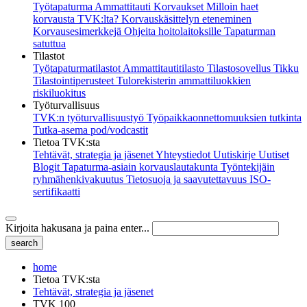
Työtapaturma
Ammattitauti
Korvaukset
Milloin haet
korvausta TVK:lta?
Korvauskäsittelyn eteneminen
Korvausesimerkkejä
Ohjeita hoitolaitoksille
Tapaturman
satuttua
Tilastot
Työtapaturmatilastot
Ammattitautitilasto
Tilastosovellus Tikku
Tilastointiperusteet
Tulorekisterin ammattiluokkien
riskiluokitus
Työturvallisuus
TVK:n työturvallisuustyö
Työpaikkaonnettomuuksien tutkinta
Tutka-asema pod/vodcastit
Tietoa TVK:sta
Tehtävät, strategia ja jäsenet
Yhteystiedot
Uutiskirje
Uutiset
Blogit
Tapaturma-asiain korvauslautakunta
Työntekijäin
ryhmähenkivakuutus
Tietosuoja ja saavutettavuus
ISO-
sertifikaatti
Kirjoita hakusana ja paina enter...
home
Tietoa TVK:sta
Tehtävät, strategia ja jäsenet
TVK 100