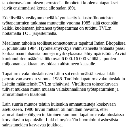
tapaturmavakuutuksen perusteella ilmoitetut kuolemantapaukset
jäivät ensimmäistä kertaa alle sadan (89).
Edellisellä vuosikymmenellä käynnistetty katastrofiluonteisten
työtapaturmien tutkintaa muutettiin vuonna 1985: siitä eteenpäin
kaikki kuolemaan johtaneet työtapaturmat on tutkittu TVL:n
hoitamalla TOT-järjestelmällä.
Maailman tuhoisin teollisuusonnettomuus tapahtui Intian Bhopalissa
3. joulukuuta 1984. Hyönteismyrkkyä valmistaneelta tehtaalta pääsi
karkaamaan tuhansia tonneja myrkkykaasua lähiympäristöön. Arviot
kuolonuhrien määrästä liikkuvat 6 000-16 000 välillä ja puolen
miljoonan asukkaan arvioidaan altistuneen kaasulle.
Tapaturmavakuutuslaitosten Liitto sai ensimmäistä kertaa lakiin
perustuvan aseman vuonna 1988. Tuolloin tapaturmavakuutuslakiin
lisättiin määritelmät TVL:n tehtävistä. Viralliseen toimenkuvaan
tulivat mukaan muun muassa valtakunnallinen työtapaturmien ja
ammattitautien tilastointi.
Lain suurin muutos tehtiin kuitenkin ammattitauteja koskevaan
asetukseen. 1980-luvun mittaan oli nimittäin havaittu, ettei
ammattitautiepäilyjen tutkiminen kuulunut tapaturmavakuutuslaissa
korvattaviin tapauksiin. Laki ei myöskään huomioinut asbestista
sairastuneiden kasvavaa joukkoa.