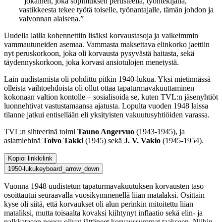
”jokainen, joka sopimuksen perusteella, työntekijänä,
vastikkeesta tekee työtä toiselle, työnantajalle, tämän johdon ja
valvonnan alaisena.”
Uudella lailla kohennettiin lisäksi korvaustasoja ja vaikeimmin
vammautuneiden asemaa. Vammasta maksettava elinkorko jaettiin
nyt peruskorkoon, joka oli korvausta pysyvästä haitasta, sekä
täydennyskorkoon, joka korvasi ansiotulojen menetystä.
Lain uudistamista oli pohdittu pitkin 1940-lukua. Yksi mietinnässä
olleista vaihtoehdoista oli ollut ottaa tapaturmavakuuttaminen
kokonaan valtion kontolle – sosialisoida se, kuten TVL:n jäsenyhtiöt
luonnehtivat vastustamaansa ajatusta. Lopulta vuoden 1948 laissa
tilanne jatkui entisellään eli yksityisten vakuutusyhtiöiden varassa.
TVL:n sihteerinä toimi
Tauno Angervuo
(1943-1945), ja
asiamiehinä
Toivo Takki
(1945) sekä
J. V. Vakio
(1945-1954).
Kopioi linkki
link
1950-luku
keyboard_arrow_down
Vuonna 1948 uudistetun tapaturmavakuutuksen korvausten taso
osoittautui seuraavalla vuosikymmenellä liian matalaksi. Osittain
kyse oli siitä, että korvaukset oli alun perinkin mitoitettu liian
mataliksi, mutta toisaalta kovaksi kiihtynyt inflaatio sekä elin- ja
palkkatason nousu olivat jättäneet korvaussummat taakseen. Niihin