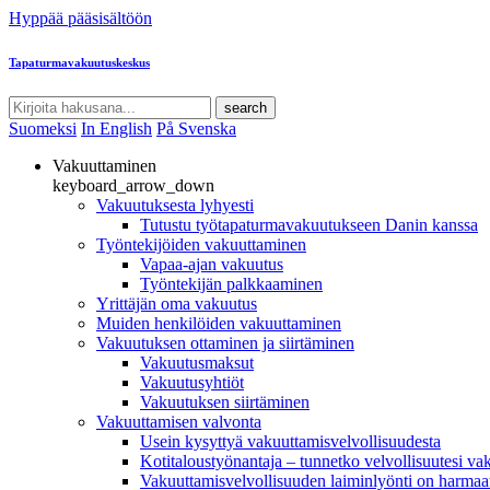
Hyppää pääsisältöön
Tapaturmavakuutuskeskus
search
Suomeksi
In English
På Svenska
Vakuuttaminen
keyboard_arrow_down
Vakuutuksesta lyhyesti
Tutustu työtapaturmavakuutukseen Danin kanssa
Työntekijöiden vakuuttaminen
Vapaa-ajan vakuutus
Työntekijän palkkaaminen
Yrittäjän oma vakuutus
Muiden henkilöiden vakuuttaminen
Vakuutuksen ottaminen ja siirtäminen
Vakuutusmaksut
Vakuutusyhtiöt
Vakuutuksen siirtäminen
Vakuuttamisen valvonta
Usein kysyttyä vakuuttamisvelvollisuudesta
Kotitaloustyönantaja – tunnetko velvollisuutesi va
Vakuuttamisvelvollisuuden laiminlyönti on harmaat