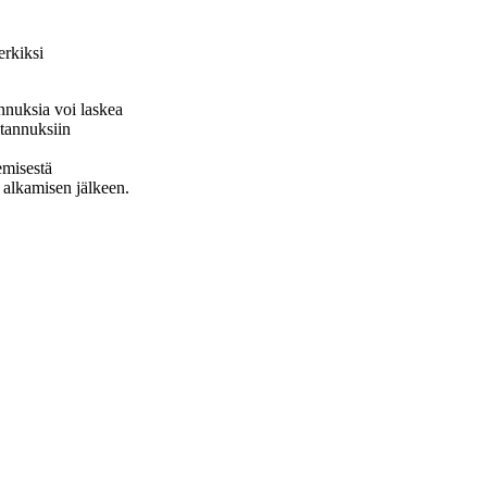
erkiksi
nnuksia voi laskea
stannuksiin
emisestä
n alkamisen jälkeen.