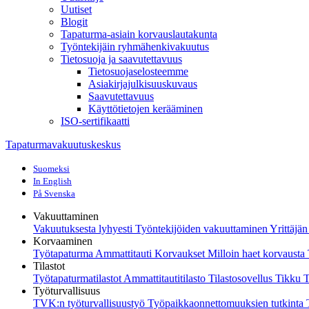
Uutiset
Blogit
Tapaturma-asiain korvauslautakunta
Työntekijäin ryhmähenkivakuutus
Tietosuoja ja saavutettavuus
Tietosuojaselosteemme
Asiakirjajulkisuuskuvaus
Saavutettavuus
Käyttötietojen kerääminen
ISO-sertifikaatti
Tapaturmavakuutuskeskus
Suomeksi
In English
På Svenska
Vakuuttaminen
Vakuutuksesta lyhyesti
Työntekijöiden vakuuttaminen
Yrittäjä
Korvaaminen
Työtapaturma
Ammattitauti
Korvaukset
Milloin haet korvaust
Tilastot
Työtapaturmatilastot
Ammattitautitilasto
Tilastosovellus Tikku
T
Työturvallisuus
TVK:n työturvallisuustyö
Työpaikkaonnettomuuksien tutkinta