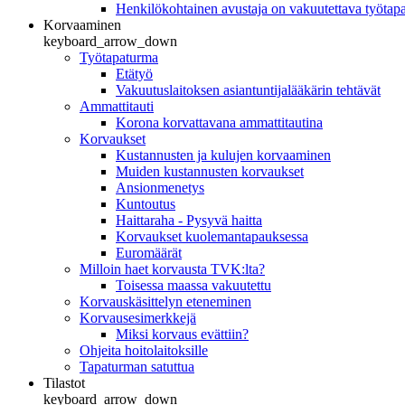
Henkilökohtainen avustaja on vakuutettava työtap
Korvaaminen
keyboard_arrow_down
Työtapaturma
Etätyö
Vakuutuslaitoksen asiantuntijalääkärin tehtävät
Ammattitauti
Korona korvattavana ammattitautina
Korvaukset
Kustannusten ja kulujen korvaaminen
Muiden kustannusten korvaukset
Ansionmenetys
Kuntoutus
Haittaraha - Pysyvä haitta
Korvaukset kuolemantapauksessa
Euromäärät
Milloin haet korvausta TVK:lta?
Toisessa maassa vakuutettu
Korvauskäsittelyn eteneminen
Korvausesimerkkejä
Miksi korvaus evättiin?
Ohjeita hoitolaitoksille
Tapaturman satuttua
Tilastot
keyboard_arrow_down