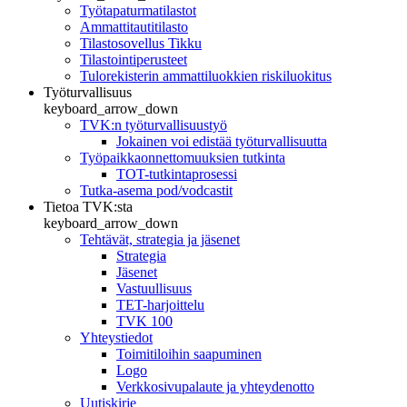
Työtapaturmatilastot
Ammattitautitilasto
Tilastosovellus Tikku
Tilastointiperusteet
Tulorekisterin ammattiluokkien riskiluokitus
Työturvallisuus
keyboard_arrow_down
TVK:n työturvallisuustyö
Jokainen voi edistää työturvallisuutta
Työpaikkaonnettomuuksien tutkinta
TOT-tutkintaprosessi
Tutka-asema pod/vodcastit
Tietoa TVK:sta
keyboard_arrow_down
Tehtävät, strategia ja jäsenet
Strategia
Jäsenet
Vastuullisuus
TET-harjoittelu
TVK 100
Yhteystiedot
Toimitiloihin saapuminen
Logo
Verkkosivupalaute ja yhteydenotto
Uutiskirje