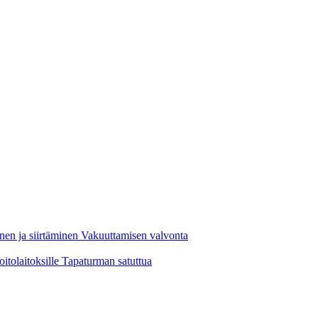
nen ja siirtäminen
Vakuuttamisen valvonta
oitolaitoksille
Tapaturman satuttua