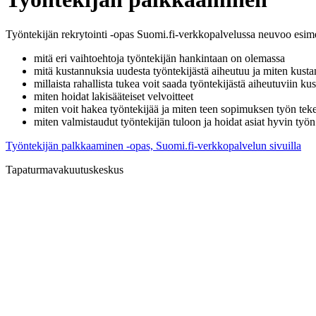
Työntekijän rekrytointi -opas Suomi.fi-verkkopalvelussa neuvoo esim
mitä eri vaihtoehtoja työntekijän hankintaan on olemassa
mitä kustannuksia uudesta työntekijästä aiheutuu ja miten kusta
millaista rahallista tukea voit saada työntekijästä aiheutuviin ku
miten hoidat lakisääteiset velvoitteet
miten voit hakea työntekijää ja miten teen sopimuksen työn tek
miten valmistaudut työntekijän tuloon ja hoidat asiat hyvin työ
Työntekijän palkkaaminen -opas, Suomi.fi-verkkopalvelun sivuilla
Tapaturmavakuutuskeskus