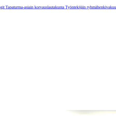
git
Tapaturma-asiain korvauslautakunta
Työntekijäin ryhmähenkivaku