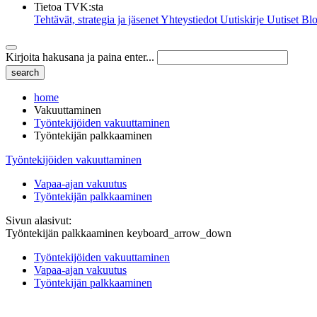
Tietoa TVK:sta
Tehtävät, strategia ja jäsenet
Yhteystiedot
Uutiskirje
Uutiset
Blo
Kirjoita hakusana ja paina enter...
home
Vakuuttaminen
Työntekijöiden vakuuttaminen
Työntekijän palkkaaminen
Työntekijöiden vakuuttaminen
Vapaa-ajan vakuutus
Työntekijän palkkaaminen
Sivun alasivut:
Työntekijän palkkaaminen
keyboard_arrow_down
Työntekijöiden vakuuttaminen
Vapaa-ajan vakuutus
Työntekijän palkkaaminen