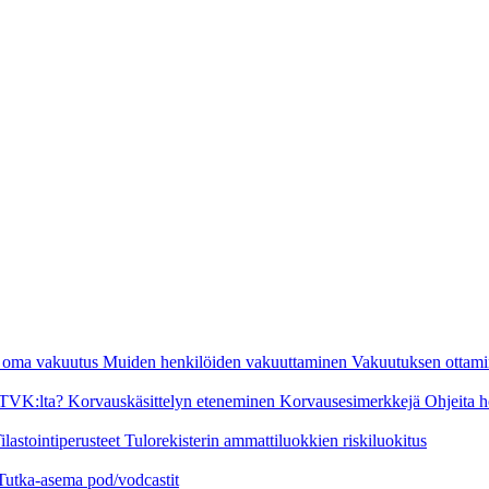
n oma vakuutus
Muiden henkilöiden vakuuttaminen
Vakuutuksen ottami
a TVK:lta?
Korvauskäsittelyn eteneminen
Korvausesimerkkejä
Ohjeita h
ilastointiperusteet
Tulorekisterin ammattiluokkien riskiluokitus
Tutka-asema pod/vodcastit