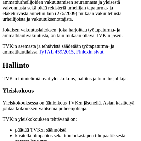
ammattiurheilijoiden vakuuttamisen seurannasta ja yleisestä
valvonnasta sekä pitää rekisteriä urheilijan tapaturma- ja
eläketurvasta annetun lain (276/2009) mukaan vakuutetuista
urheilijoista ja vakuutuksenottajista.
Jokaisen vakuutuslaitoksen, joka harjoittaa työtapaturma- ja
ammattitautivakuutusta, on lain mukaan oltava TVK:n jäsen.
TVK:n asemasta ja tehtävistä säädetään työtapaturma- ja
ammattitautilaissa
TyTAL 459/2015, Finlexin sivut.
Hallinto
TVK:n toimielimiä ovat yleiskokous, hallitus ja toimitusjohtaja.
Yleiskokous
Yleiskokouksessa on äänioikeus TVK:n jäsenellä. Asian käsittelyä
johtaa kokouksen valitsema puheenjohtaja.
TVK:n yleiskokouksen tehtävänä on:
päättää TVK:n säännöistä
käsitellä tilinpäätös sekä tilintarkastajien tilinpäätöksestä