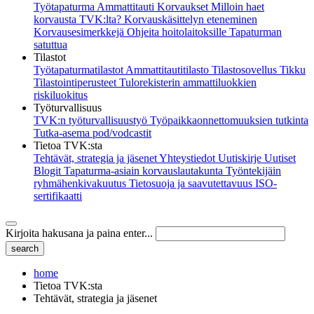
Työtapaturma
Ammattitauti
Korvaukset
Milloin haet
korvausta TVK:lta?
Korvauskäsittelyn eteneminen
Korvausesimerkkejä
Ohjeita hoitolaitoksille
Tapaturman
satuttua
Tilastot
Työtapaturmatilastot
Ammattitautitilasto
Tilastosovellus Tikku
Tilastointiperusteet
Tulorekisterin ammattiluokkien
riskiluokitus
Työturvallisuus
TVK:n työturvallisuustyö
Työpaikkaonnettomuuksien tutkinta
Tutka-asema pod/vodcastit
Tietoa TVK:sta
Tehtävät, strategia ja jäsenet
Yhteystiedot
Uutiskirje
Uutiset
Blogit
Tapaturma-asiain korvauslautakunta
Työntekijäin
ryhmähenkivakuutus
Tietosuoja ja saavutettavuus
ISO-
sertifikaatti
Kirjoita hakusana ja paina enter...
home
Tietoa TVK:sta
Tehtävät, strategia ja jäsenet