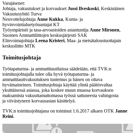
Varajäsenet:
Johtaja, vakuutukset ja korvaukset
Jussi Ilveskoski
, Keskinäinen
Vakuutusyhtiö Turva
Neuvottelujohtaja
Anne Kukka
, Kunta- ja
hyvinvointialuetyönantajat KT
Työympäristö ja tasa-arvoasioiden asiantuntija
Anne Mironen
,
Suomen Ammattiliittojen keskusjärjestö SAK
Elinvoimajohtaja
Leena Kristeri
, Maa- ja metsätaloustuottajain
keskusliitto MTK
Toimitusjohtaja
Työtapaturma- ja ammattitautilaissa säädetään, että TVK:n
toimitusjohtajalla tulee olla hyvä työtapaturma- ja
ammattitautivakuutuksen tuntemus ja hänen on oltava
hyvämaineinen. Toimitusjohtaja käyttää ylintä päätösvaltaa
yksittäisessä asiassa, joka koskee muun muassa korvauksen
maksamista vakuuttamattomassa työssä sattuneesta vahingosta
ja viivästyneen korvausasian käsittelyä.
TVK:n toimitusjohtajana on toiminut 1.6.2017 alkaen OTK
Janne
Reini
.