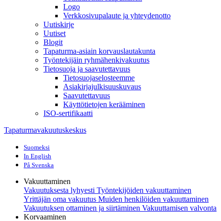
Logo
Verkkosivupalaute ja yhteydenotto
Uutiskirje
Uutiset
Blogit
Tapaturma-asiain korvauslautakunta
Työntekijäin ryhmähenkivakuutus
Tietosuoja ja saavutettavuus
Tietosuojaselosteemme
Asiakirjajulkisuuskuvaus
Saavutettavuus
Käyttötietojen kerääminen
ISO-sertifikaatti
Tapaturmavakuutuskeskus
Suomeksi
In English
På Svenska
Vakuuttaminen
Vakuutuksesta lyhyesti
Työntekijöiden vakuuttaminen
Yrittäjän oma vakuutus
Muiden henkilöiden vakuuttaminen
Vakuutuksen ottaminen ja siirtäminen
Vakuuttamisen valvonta
Korvaaminen