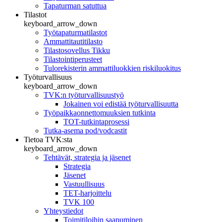
Tapaturman satuttua
Tilastot
keyboard_arrow_down
Työtapaturmatilastot
Ammattitautitilasto
Tilastosovellus Tikku
Tilastointiperusteet
Tulorekisterin ammattiluokkien riskiluokitus
Työturvallisuus
keyboard_arrow_down
TVK:n työturvallisuustyö
Jokainen voi edistää työturvallisuutta
Työpaikkaonnettomuuksien tutkinta
TOT-tutkintaprosessi
Tutka-asema pod/vodcastit
Tietoa TVK:sta
keyboard_arrow_down
Tehtävät, strategia ja jäsenet
Strategia
Jäsenet
Vastuullisuus
TET-harjoittelu
TVK 100
Yhteystiedot
Toimitiloihin saapuminen