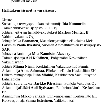
perittävät maksut.
Hallituksen jäsenet ja varajäsenet
Jäsenet:
Sosiaali- ja terveyspolitiikan asiantuntija
Ida Nummelin
,
Toimihenkilökeskusjärjestö STTK ry
Johtaja, yritysten henkilövakuutukset
Markus Munter
, If
Vahinkovakuutus Oyj
Johtaja
Mika
Paananen
, Maatalousyrittäjien eläkelaitos Mela
Lakimies
Paula Ilveskivi
, Suomen Ammattiliittojen keskusjärjestö
SAK
Johtava asiantuntija
Miia Kannisto
, Akava ry
Toimitusjohtaja
Aki Kiiliäinen
, Pohjantähti Keskinäinen
Vakuutusyhtiö
Johtaja
Minna Niemi
, Keskinäinen Vakuutusyhtiö Fennia
Asiantuntija
Anne Salomaa
, Elinkeinoelämän Keskusliitto EK
Liiketoimintajohtaja
Juho Vilokki
, Keskinäinen Vakuutusyhtiö
LähiTapiola
Johtaja, suuryritykset
Jarkko Pärssinen
, Pohjola Vakuutus Oy
Asiantuntijalääkäri
Auli Rytivaara
, Elinkeinoelämän Keskusliitto
EK
Asiantuntija
Mikko Sankala
, Elinkeinoelämän Keskusliitto EK
Korvausjohtaja
Sanna Esterinen
, Valtiokonttori