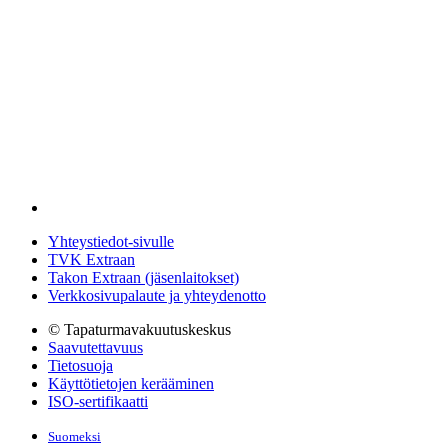
Yhteystiedot-sivulle
TVK Extraan
Takon Extraan (jäsenlaitokset)
Verkkosivupalaute ja yhteydenotto
© Tapaturmavakuutuskeskus
Saavutettavuus
Tietosuoja
Käyttötietojen kerääminen
ISO-sertifikaatti
Suomeksi