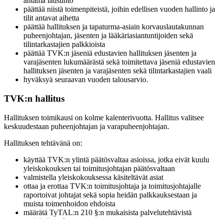
antama lausunto
päättää niistä toimenpiteistä, joihin edellisen vuoden hallinto ja
tilit antavat aihetta
päättää hallituksen ja tapaturma-asiain korvauslautakunnan
puheenjohtajan, jäsenten ja lääkäriasiantuntijoiden sekä
tilintarkastajien palkkioista
päättää TVK:n jäseniä edustavien hallituksen jäsenten ja
varajäsenten lukumäärästä sekä toimitettava jäseniä edustavien
hallituksen jäsenten ja varajäsenten sekä tilintarkastajien vaali
hyväksyä seuraavan vuoden talousarvio.
TVK:n hallitus
Hallituksen toimikausi on kolme kalenterivuotta. Hallitus valitsee
keskuudestaan puheenjohtajan ja varapuheenjohtajan.
Hallituksen tehtävänä on:
käyttää TVK:n ylintä päätösvaltaa asioissa, jotka eivät kuulu
yleiskokouksen tai toimitusjohtajan päätösvaltaan
valmistella yleiskokouksessa käsiteltävät asiat
ottaa ja erottaa TVK:n toimitusjohtaja ja toimitusjohtajalle
raportoivat johtajat sekä sopia heidän palkkauksestaan ja
muista toimenhoidon ehdoista
määrätä TyTAL:n 210 §:n mukaisista palvelutehtävistä