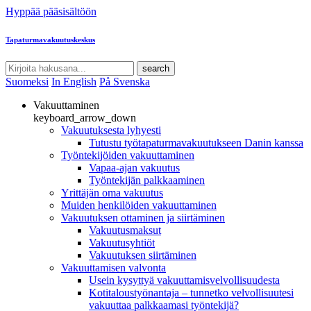
Hyppää pääsisältöön
Tapaturmavakuutuskeskus
search
Suomeksi
In English
På Svenska
Vakuuttaminen
keyboard_arrow_down
Vakuutuksesta lyhyesti
Tutustu työtapaturmavakuutukseen Danin kanssa
Työntekijöiden vakuuttaminen
Vapaa-ajan vakuutus
Työntekijän palkkaaminen
Yrittäjän oma vakuutus
Muiden henkilöiden vakuuttaminen
Vakuutuksen ottaminen ja siirtäminen
Vakuutusmaksut
Vakuutusyhtiöt
Vakuutuksen siirtäminen
Vakuuttamisen valvonta
Usein kysyttyä vakuuttamisvelvollisuudesta
Kotitaloustyönantaja – tunnetko velvollisuutesi
vakuuttaa palkkaamasi työntekijä?