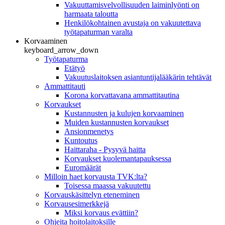
Vakuuttamisvelvollisuuden laiminlyönti on
harmaata taloutta
Henkilökohtainen avustaja on vakuutettava
työtapaturman varalta
Korvaaminen
keyboard_arrow_down
Työtapaturma
Etätyö
Vakuutuslaitoksen asiantuntijalääkärin tehtävät
Ammattitauti
Korona korvattavana ammattitautina
Korvaukset
Kustannusten ja kulujen korvaaminen
Muiden kustannusten korvaukset
Ansionmenetys
Kuntoutus
Haittaraha - Pysyvä haitta
Korvaukset kuolemantapauksessa
Euromäärät
Milloin haet korvausta TVK:lta?
Toisessa maassa vakuutettu
Korvauskäsittelyn eteneminen
Korvausesimerkkejä
Miksi korvaus evättiin?
Ohjeita hoitolaitoksille