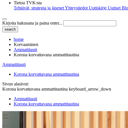
Tietoa TVK:sta
Tehtävät, strategia ja jäsenet
Yhteystiedot
Uutiskirje
Uutiset
Blo
Kirjoita hakusana ja paina enter...
home
Korvaaminen
Ammattitauti
Korona korvattavana ammattitautina
Ammattitauti
Korona korvattavana ammattitautina
Sivun alasivut:
Korona korvattavana ammattitautina
keyboard_arrow_down
Ammattitauti
Korona korvattavana ammattitautina