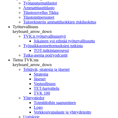
Työtapaturmatilastot
Ammattitautitilasto
Tilastosovellus Tikku
Tilastointiperusteet
Tulorekisterin ammattiluokkien riskiluokitus
Työturvallisuus
keyboard_arrow_down
TVK:n työturvallisuustyö
Jokainen voi edistää työturvallisuutta
Työpaikkaonnettomuuksien tutkinta
TOT-tutkintaprosessi
Tutka-asema pod/vodcastit
Tietoa TVK:sta
keyboard_arrow_down
Tehtävät, strategia ja jäsenet
Strategia
Jäsenet
Vastuullisuus
TET-harjoittelu
TVK 100
Yhteystiedot
Toimitiloihin saapuminen
Logo
Verkkosivupalaute ja yhteydenotto
Uutiskirje