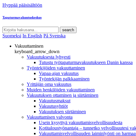
Hyppää pääsisältöön
Tapaturmavakuutuskeskus
search
Suomeksi
In English
På Svenska
Vakuuttaminen
keyboard_arrow_down
Vakuutuksesta lyhyesti
Tutustu työtapaturmavakuutukseen Danin kanssa
Työntekijöiden vakuuttaminen
Vapaa-ajan vakuutus
Työntekijän palkkaaminen
Yrittäjän oma vakuutus
Muiden henkilöiden vakuuttaminen
Vakuutuksen ottaminen ja siirtäminen
Vakuutusmaksut
Vakuutusyhtiöt
Vakuutuksen siirtäminen
Vakuuttamisen valvonta
Usein kysyttyä vakuuttamisvelvollisuudesta
Kotitaloustyönantaja – tunnetko velvollisuutesi va
Vakuuttamisvelvollisuuden laiminlyönti on harmaat