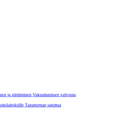
nen ja siirtäminen
Vakuuttamisen valvonta
oitolaitoksille
Tapaturman satuttua