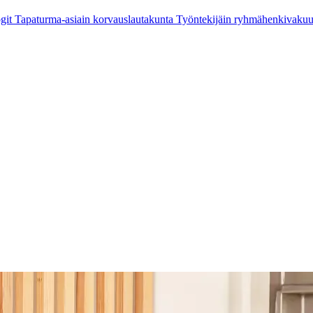
git
Tapaturma-asiain korvauslautakunta
Työntekijäin ryhmähenkivaku