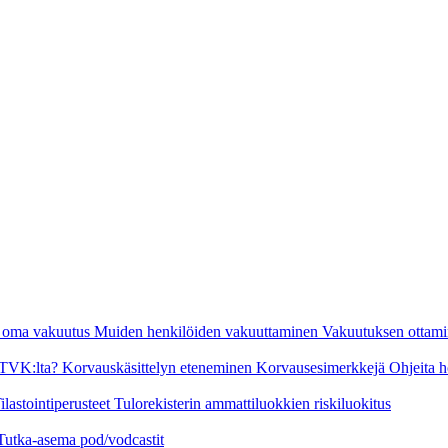
n oma vakuutus
Muiden henkilöiden vakuuttaminen
Vakuutuksen ottami
a TVK:lta?
Korvauskäsittelyn eteneminen
Korvausesimerkkejä
Ohjeita h
ilastointiperusteet
Tulorekisterin ammattiluokkien riskiluokitus
Tutka-asema pod/vodcastit