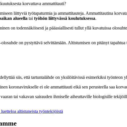
akuutuksesta korvattava ammattitauti?
iseen liittyviä työtapaturmia ja ammattitauteja. Ammattitautina korvat
paikan alueella
tai
työhön liittyvässä koulutuksessa
.
minen on todennäköisesti ja pääasiallisesti tullut yllä kuvatuissa olosuh
ja -olosuhde on pystyttävä selvittämään. Altistumisen on pitänyt tapahtua
yttää siis, että tartuntalähde on yksilöitävissä esimerkiksi työnteon y
inen koronavirukselle ei ole ammattitauti eikä sen perusteella saa korva
ran tai vakavan sairauden ihmiselle aiheuttaville biologisille tekijöille
luetteloa altistuneista työntekijöistä
ltamme