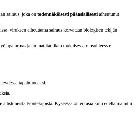
aan sairaus, joka on
todennäköisesti pääasiallisesti
aiheutunut
teissa, viruksen aiheuttama sairaus korvataan biologisen tekijän
 työtapaturma- ja ammattitautilain mukaisessa olosuhteessa:
hteydessä tapahtuneeksi.
uksia.
 altistuneista työntekijöistä. Kyseessä on eri asia kuin edellä mainittu