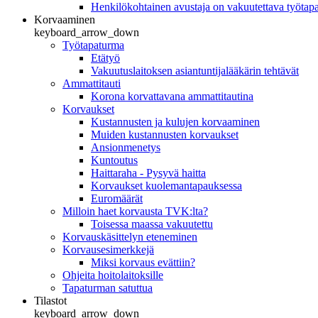
Henkilökohtainen avustaja on vakuutettava työtap
Korvaaminen
keyboard_arrow_down
Työtapaturma
Etätyö
Vakuutuslaitoksen asiantuntijalääkärin tehtävät
Ammattitauti
Korona korvattavana ammattitautina
Korvaukset
Kustannusten ja kulujen korvaaminen
Muiden kustannusten korvaukset
Ansionmenetys
Kuntoutus
Haittaraha - Pysyvä haitta
Korvaukset kuolemantapauksessa
Euromäärät
Milloin haet korvausta TVK:lta?
Toisessa maassa vakuutettu
Korvauskäsittelyn eteneminen
Korvausesimerkkejä
Miksi korvaus evättiin?
Ohjeita hoitolaitoksille
Tapaturman satuttua
Tilastot
keyboard_arrow_down