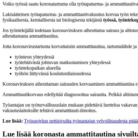
Voiko työssä saatu koronatartunta olla työtapaturma- ja ammattitautiv
Lakisääteinen työtapaturma- ja ammattitautivakuutus korvaa työn tekem
fysikaalisesta, kemiallisesta tai biologisesta tekijästä
työssä, työnteko
Jos työntekijällä todetaan koronaviruksen aiheuttama sairaus ja altistu
aiheuttamana ammattitautina.
Jotta koronavirustartunta korvattaisiin ammattitautina, tartuntalähde 
työnteon yhteydessä
työtehtävästä johtuvan matkustamisen yhteydessä
työntekopaikan alueella
työhön liittyvässä koulutustilaisuudessa
Koronaviruksen aiheuttaman sairauden korvaaminen ammattitautina edell
Ammattitautikorvaus edellyttää diagnosoitua sairautta. Pelkkä altistum
Työantajan on työturvallisuuslain mukaan pidettävä luetteloa vakavan vaa
vakuutuslaitoksille tehtävä ammattitauti-ilmoitus.
Lue lisää:
Työsuojelun nettisivuilta työnantajan velvollisuudesta pitää 
Lue lisää koronasta ammattitautina sivui