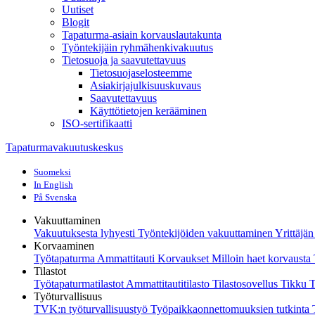
Uutiset
Blogit
Tapaturma-asiain korvauslautakunta
Työntekijäin ryhmähenkivakuutus
Tietosuoja ja saavutettavuus
Tietosuojaselosteemme
Asiakirjajulkisuuskuvaus
Saavutettavuus
Käyttötietojen kerääminen
ISO-sertifikaatti
Tapaturmavakuutuskeskus
Suomeksi
In English
På Svenska
Vakuuttaminen
Vakuutuksesta lyhyesti
Työntekijöiden vakuuttaminen
Yrittäjä
Korvaaminen
Työtapaturma
Ammattitauti
Korvaukset
Milloin haet korvaust
Tilastot
Työtapaturmatilastot
Ammattitautitilasto
Tilastosovellus Tikku
T
Työturvallisuus
TVK:n työturvallisuustyö
Työpaikkaonnettomuuksien tutkinta