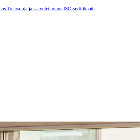
utus
Tietosuoja ja saavutettavuus
ISO-sertifikaatti