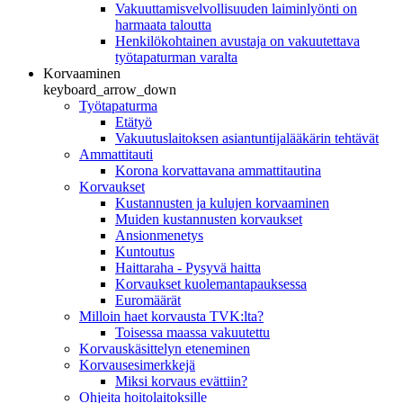
Vakuuttamisvelvollisuuden laiminlyönti on
harmaata taloutta
Henkilökohtainen avustaja on vakuutettava
työtapaturman varalta
Korvaaminen
keyboard_arrow_down
Työtapaturma
Etätyö
Vakuutuslaitoksen asiantuntijalääkärin tehtävät
Ammattitauti
Korona korvattavana ammattitautina
Korvaukset
Kustannusten ja kulujen korvaaminen
Muiden kustannusten korvaukset
Ansionmenetys
Kuntoutus
Haittaraha - Pysyvä haitta
Korvaukset kuolemantapauksessa
Euromäärät
Milloin haet korvausta TVK:lta?
Toisessa maassa vakuutettu
Korvauskäsittelyn eteneminen
Korvausesimerkkejä
Miksi korvaus evättiin?
Ohjeita hoitolaitoksille