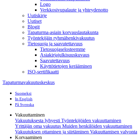
Logo
Verkkosivupalaute ja yhteydenotto
Uutiskirje
Uutiset
Blogit
Tapaturma-asiain korvauslautakunta
Työntekijäin ryhmähenkivakuutus
Tietosuoja ja saavutettavuus
Tietosuojaselosteemme
Asiakirjajulkisuuskuvaus
Saavutettavuus
Käyttötietojen kerääminen
ISO-sertifikaatti
Tapaturmavakuutuskeskus
Suomeksi
In English
På Svenska
Vakuuttaminen
Vakuutuksesta lyhyesti
Työntekijöiden vakuuttaminen
Yrittäjän oma vakuutus
Muiden henkilöiden vakuuttaminen
Vakuutuksen ottaminen ja siirtäminen
Vakuuttamisen valvonta
Korvaaminen