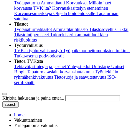
Työtapaturma
Ammattitauti
Korvaukset
Milloin haet
korvausta TVK:lta?
Korvauskäsittelyn eteneminen
Korvausesimerkkejä
Ohjeita hoitolaitoksille
Tapaturman
satuttua
Tilastot
Työtapaturmatilastot
Ammattitautitilasto
Tilastosovellus Tikku
Tilastointiperusteet
Tulorekisterin ammattiluokkien
riskiluokitus
Työturvallisuus
TVK:n työturvallisuustyö
Työpaikkaonnettomuuksien tutkinta
Tutka-asema pod/vodcastit
Tietoa TVK:sta
Tehtävät, strategia ja jäsenet
Yhteystiedot
Uutiskirje
Uutiset
Blogit
Tapaturma-asiain korvauslautakunta
Työntekijäin
ryhmähenkivakuutus
Tietosuoja ja saavutettavuus
ISO-
sertifikaatti
Kirjoita hakusana ja paina enter...
home
Vakuuttaminen
Yrittäjän oma vakuutus