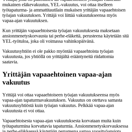
mukainen eläkevakuutus, YEL-vakuutus, voi ottaa itselleen
työtapaturma- ja ammattitautilain mukaisen yrittäjän vapaaehtoisen
työajan vakuutuksen. Yrittäjä voi liittää vakuutukseensa myös
vapaa-ajan vakuutuksen.
Kun yrittäjän vapaaehtoisesta työajan vakuutuksesta maksetaan
ansionmenetyskorvausta tai perhe-eläkettä, perusteena käytetään sitä
YEL-työtuloa, joka oli voimassa vahinkopäivänä.
Vakuutusyhtiön ei ole pakko myöntää vapaaehtoista työajan
vakuutusta, jos yhtiöllä on yrittäjältä erääntyneitä riidattomia
saatavia.
Yrittäjän vapaaehtoinen vapaa-ajan
vakuutus
Yrittäjä voi ottaa vapaaehtoiseen työajan vakuutukseensa myös
vapaa-ajan tapaturmavakuutuksen. Vakuutus on otettava samasta
vakuutusyhtiöstä kuin työajan vakuutus. Pelkkää vapaa-ajan
vakuutusta ei voi ottaa.
Vapaaehtoisesta vapaa-ajan vakuutuksesta korvataan muita kuin
työtapaturmina korvattavia tapaturmia. Ansionmenetyskorvauksessa
ja perhe-eläkkeessä käytetään perusteena samaa vuosityöansiota