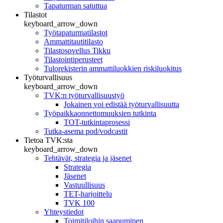
Tapaturman satuttua
Tilastot
keyboard_arrow_down
Työtapaturmatilastot
Ammattitautitilasto
Tilastosovellus Tikku
Tilastointiperusteet
Tulorekisterin ammattiluokkien riskiluokitus
Työturvallisuus
keyboard_arrow_down
TVK:n työturvallisuustyö
Jokainen voi edistää työturvallisuutta
Työpaikkaonnettomuuksien tutkinta
TOT-tutkintaprosessi
Tutka-asema pod/vodcastit
Tietoa TVK:sta
keyboard_arrow_down
Tehtävät, strategia ja jäsenet
Strategia
Jäsenet
Vastuullisuus
TET-harjoittelu
TVK 100
Yhteystiedot
Toimitiloihin saapuminen