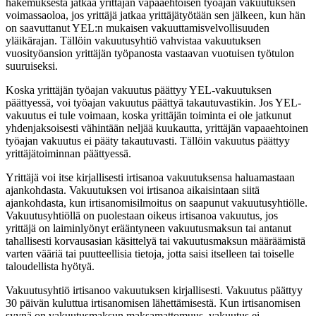
hakemuksesta jatkaa yrittäjän vapaaehtoisen työajan vakuutuksen
voimassaoloa, jos yrittäjä jatkaa yrittäjätyötään sen jälkeen, kun hän
on saavuttanut YEL:n mukaisen vakuuttamisvelvollisuuden
yläikärajan. Tällöin vakuutusyhtiö vahvistaa vakuutuksen
vuosityöansion yrittäjän työpanosta vastaavan vuotuisen työtulon
suuruiseksi.
Koska yrittäjän työajan vakuutus päättyy YEL-vakuutuksen
päättyessä, voi työajan vakuutus päättyä takautuvastikin. Jos YEL-
vakuutus ei tule voimaan, koska yrittäjän toiminta ei ole jatkunut
yhdenjaksoisesti vähintään neljää kuukautta, yrittäjän vapaaehtoinen
työajan vakuutus ei pääty takautuvasti. Tällöin vakuutus päättyy
yrittäjätoiminnan päättyessä.
Yrittäjä voi itse kirjallisesti irtisanoa vakuutuksensa haluamastaan
ajankohdasta. Vakuutuksen voi irtisanoa aikaisintaan siitä
ajankohdasta, kun irtisanomisilmoitus on saapunut vakuutusyhtiölle.
Vakuutusyhtiöllä on puolestaan oikeus irtisanoa vakuutus, jos
yrittäjä on laiminlyönyt erääntyneen vakuutusmaksun tai antanut
tahallisesti korvausasian käsittelyä tai vakuutusmaksun määräämistä
varten vääriä tai puutteellisia tietoja, jotta saisi itselleen tai toiselle
taloudellista hyötyä.
Vakuutusyhtiö irtisanoo vakuutuksen kirjallisesti. Vakuutus päättyy
30 päivän kuluttua irtisanomisen lähettämisestä. Kun irtisanomisen
syynä on vakuutusmaksun maksamattomuus, vakuutus ei