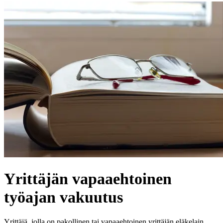
Yrittäjän vapaaehtoinen
työajan vakuutus
Yrittäjä, jolla on pakollinen tai vapaaehtoinen yrittäjän eläkelain