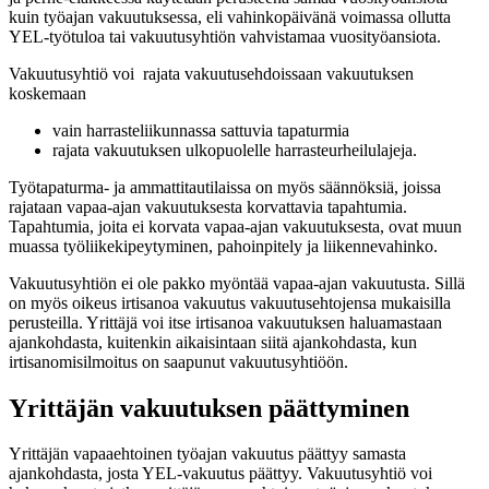
kuin työajan vakuutuksessa, eli vahinkopäivänä voimassa ollutta
YEL-työtuloa tai vakuutusyhtiön vahvistamaa vuosityöansiota.
Vakuutusyhtiö voi rajata vakuutusehdoissaan vakuutuksen
koskemaan
vain harrasteliikunnassa sattuvia tapaturmia
rajata vakuutuksen ulkopuolelle harrasteurheilulajeja.
Työtapaturma- ja ammattitautilaissa on myös säännöksiä, joissa
rajataan vapaa-ajan vakuutuksesta korvattavia tapahtumia.
Tapahtumia, joita ei korvata vapaa-ajan vakuutuksesta, ovat muun
muassa työliikekipeytyminen, pahoinpitely ja liikennevahinko.
Vakuutusyhtiön ei ole pakko myöntää vapaa-ajan vakuutusta. Sillä
on myös oikeus irtisanoa vakuutus vakuutusehtojensa mukaisilla
perusteilla. Yrittäjä voi itse irtisanoa vakuutuksen haluamastaan
ajankohdasta, kuitenkin aikaisintaan siitä ajankohdasta, kun
irtisanomisilmoitus on saapunut vakuutusyhtiöön.
Yrittäjän vakuutuksen päättyminen
Yrittäjän vapaaehtoinen työajan vakuutus päättyy samasta
ajankohdasta, josta YEL-vakuutus päättyy. Vakuutusyhtiö voi