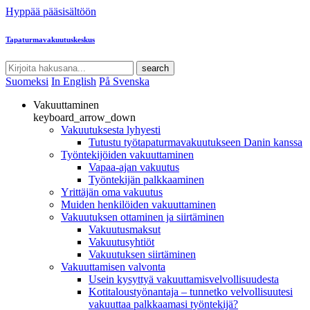
Hyppää pääsisältöön
Tapaturmavakuutuskeskus
search
Suomeksi
In English
På Svenska
Vakuuttaminen
keyboard_arrow_down
Vakuutuksesta lyhyesti
Tutustu työtapaturmavakuutukseen Danin kanssa
Työntekijöiden vakuuttaminen
Vapaa-ajan vakuutus
Työntekijän palkkaaminen
Yrittäjän oma vakuutus
Muiden henkilöiden vakuuttaminen
Vakuutuksen ottaminen ja siirtäminen
Vakuutusmaksut
Vakuutusyhtiöt
Vakuutuksen siirtäminen
Vakuuttamisen valvonta
Usein kysyttyä vakuuttamisvelvollisuudesta
Kotitaloustyönantaja – tunnetko velvollisuutesi
vakuuttaa palkkaamasi työntekijä?