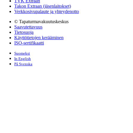
TVK Extraan
Takon Extraan (jäsenlaitokset)
Verkkosivupalaute ja yhteydenotto
© Tapaturmavakuutuskeskus
Saavutettavuus
Tietosuoja
Käyttötietojen kerääminen
ISO-sertifikaatti
Suomeksi
In English
På Svenska