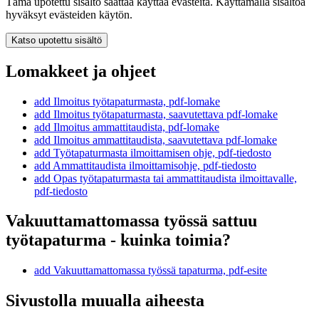
Tämä upotettu sisältö saattaa käyttää evästeitä. Käyttämällä sisältöä
hyväksyt evästeiden käytön.
Katso upotettu sisältö
Lomakkeet ja ohjeet
add
Ilmoitus työtapaturmasta, pdf-lomake
add
Ilmoitus työtapaturmasta, saavutettava pdf-lomake
add
Ilmoitus ammattitaudista, pdf-lomake
add
Ilmoitus ammattitaudista, saavutettava pdf-lomake
add
Työtapaturmasta ilmoittamisen ohje, pdf-tiedosto
add
Ammattitaudista ilmoittamisohje, pdf-tiedosto
add
Opas työtapaturmasta tai ammattitaudista ilmoittavalle,
pdf-tiedosto
Vakuuttamattomassa työssä sattuu
työtapaturma - kuinka toimia?
add
Vakuuttamattomassa työssä tapaturma, pdf-esite
Sivustolla muualla aiheesta