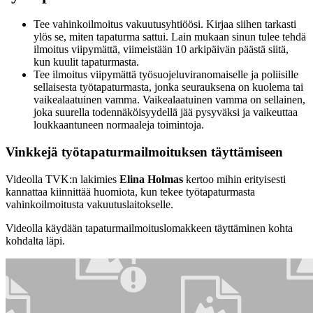
Tee vahinkoilmoitus vakuutusyhtiöösi. Kirjaa siihen tarkasti
ylös se, miten tapaturma sattui. Lain mukaan sinun tulee tehdä
ilmoitus viipymättä, viimeistään 10 arkipäivän päästä siitä,
kun kuulit tapaturmasta.
Tee ilmoitus viipymättä työsuojeluviranomaiselle ja poliisille
sellaisesta työtapaturmasta, jonka seurauksena on kuolema tai
vaikealaatuinen vamma. Vaikealaatuinen vamma on sellainen,
joka suurella todennäköisyydellä jää pysyväksi ja vaikeuttaa
loukkaantuneen normaaleja toimintoja.
Vinkkejä työtapaturmailmoituksen täyttämiseen
Videolla TVK:n lakimies
Elina Holmas
kertoo mihin erityisesti
kannattaa kiinnittää huomiota, kun tekee työtapaturmasta
vahinkoilmoitusta vakuutuslaitokselle.
Videolla käydään tapaturmailmoituslomakkeen täyttäminen kohta
kohdalta läpi.