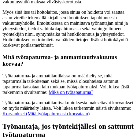
vakuutusyhtiö maksaa viivästyskorotusta.
Myös sinä itse tai hoitolaitos, jossa sinua on hoidettu voi saattaa
asian vireille tekemällä kirjallisen ilmoituksen tapahtuneesta
vakuutusyhtiölle. Ilmoituksessa on mainittava työnantajan nimi ja
yhteystiedot, tiedot vahinkotapahtumasta sekä vahingoittuneen
työntekijän nimi, syntymäaika tai henkilötunnus ja yhteystiedot.
Hoitolaitoksen on toimitettava näiden tietojen lisäksi hoitokäyntiä
koskevat potilasmerkinnät.
Mitä työtapaturma- ja ammattitautivakuutus
korvaa?
Työtapaturma- ja ammattitautilaissa on määritelty se, mitä
tapaturmalla tarkoitetaan sekä se, missä olosuhteissa sattunut
tapaturma katsotaan lain mukaan työtapaturmaksi. Voit lukea tästä
tarkemmin sivultamme:
Mikä on työtapaturma?
Työtapaturma- ja ammattitautivakuutuksesta maksettavat korvaukset
on myös määritelty laissa. Voit lukea tarkemmin näistä sivultamme:
Korvaukset (Mitä työtapaturmasta korvataan)
Työnantaja, jos työntekijällesi on sattunut
työtapaturma