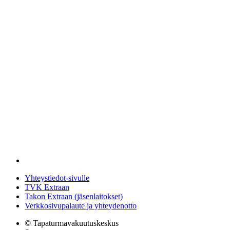
Yhteystiedot-sivulle
TVK Extraan
Takon Extraan (jäsenlaitokset)
Verkkosivupalaute ja yhteydenotto
© Tapaturmavakuutuskeskus