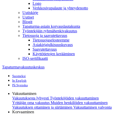
Logo
Verkkosivupalaute ja yhteydenotto
Uutiskirje
Uutiset
Blogit
Tapaturma-asiain korvauslautakunta
Työntekijäin ryhmähenkivakuutus
Tietosuoja ja saavutettavuus
Tietosuojaselosteemme
Asiakirjajulkisuuskuvaus
Saavutettavuus
Käyttötietojen kerääminen
ISO-sertifikaatti
Tapaturmavakuutuskeskus
Suomeksi
In English
På Svenska
Vakuuttaminen
Vakuutuksesta lyhyesti
Työntekijöiden vakuuttaminen
Yrittäjän oma vakuutus
Muiden henkilöiden vakuuttaminen
Vakuutuksen ottaminen ja siirtäminen
Vakuuttamisen valvonta
Korvaaminen