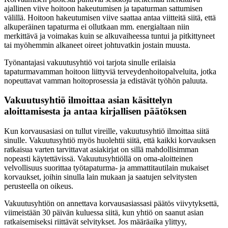
ajallinen viive hoitoon hakeutumisen ja tapaturman sattumisen
välillä. Hoitoon hakeutumisen viive saattaa antaa viitteitä siitä, että
alkuperäinen tapaturma ei ollutkaan mm. energialtaan niin
merkittävä ja voimakas kuin se alkuvaiheessa tuntui ja pitkittyneet
tai myöhemmin alkaneet oireet johtuvatkin jostain muusta.
Työnantajasi vakuutusyhtiö voi tarjota sinulle erilaisia
tapaturmavamman hoitoon liittyviä terveydenhoitopalveluita, jotka
nopeuttavat vamman hoitoprosessia ja edistävät työhön paluuta.
Vakuutusyhtiö ilmoittaa asian käsittelyn
aloittamisesta ja antaa kirjallisen päätöksen
Kun korvausasiasi on tullut vireille, vakuutusyhtiö ilmoittaa siitä
sinulle. Vakuutusyhtiö myös huolehtii siitä, että kaikki korvauksen
ratkaisua varten tarvittavat asiakirjat on sillä mahdollisimman
nopeasti käytettävissä. Vakuutusyhtiöllä on oma-aloitteinen
velvollisuus suorittaa työtapaturma- ja ammattitautilain mukaiset
korvaukset, joihin sinulla lain mukaan ja saatujen selvitysten
perusteella on oikeus.
Vakuutusyhtiön on annettava korvausasiassasi päätös viivytyksettä,
viimeistään 30 päivän kuluessa siitä, kun yhtiö on saanut asian
ratkaisemiseksi riittävät selvitykset. Jos määräaika ylittyy,