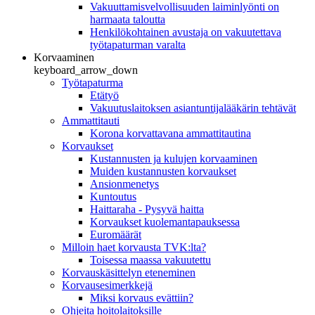
Vakuuttamisvelvollisuuden laiminlyönti on
harmaata taloutta
Henkilökohtainen avustaja on vakuutettava
työtapaturman varalta
Korvaaminen
keyboard_arrow_down
Työtapaturma
Etätyö
Vakuutuslaitoksen asiantuntijalääkärin tehtävät
Ammattitauti
Korona korvattavana ammattitautina
Korvaukset
Kustannusten ja kulujen korvaaminen
Muiden kustannusten korvaukset
Ansionmenetys
Kuntoutus
Haittaraha - Pysyvä haitta
Korvaukset kuolemantapauksessa
Euromäärät
Milloin haet korvausta TVK:lta?
Toisessa maassa vakuutettu
Korvauskäsittelyn eteneminen
Korvausesimerkkejä
Miksi korvaus evättiin?
Ohjeita hoitolaitoksille