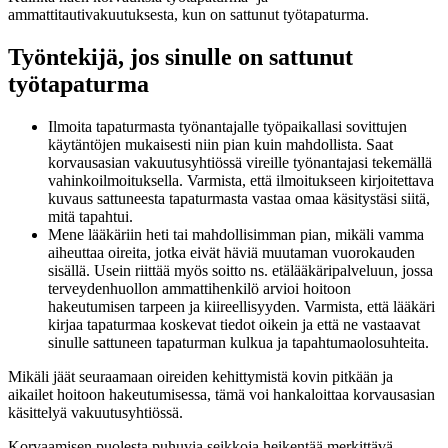
ammattitautivakuutuksesta, kun on sattunut työtapaturma.
Työntekijä, jos sinulle on sattunut
työtapaturma
Ilmoita tapaturmasta työnantajalle työpaikallasi sovittujen
käytäntöjen mukaisesti niin pian kuin mahdollista. Saat
korvausasian vakuutusyhtiössä vireille työnantajasi tekemällä
vahinkoilmoituksella. Varmista, että ilmoitukseen kirjoitettava
kuvaus sattuneesta tapaturmasta vastaa omaa käsitystäsi siitä,
mitä tapahtui.
Mene lääkäriin heti tai mahdollisimman pian, mikäli vamma
aiheuttaa oireita, jotka eivät häviä muutaman vuorokauden
sisällä. Usein riittää myös soitto ns. etälääkäripalveluun, jossa
terveydenhuollon ammattihenkilö arvioi hoitoon
hakeutumisen tarpeen ja kiireellisyyden. Varmista, että lääkäri
kirjaa tapaturmaa koskevat tiedot oikein ja että ne vastaavat
sinulle sattuneen tapaturman kulkua ja tapahtumaolosuhteita.
Mikäli jäät seuraamaan oireiden kehittymistä kovin pitkään ja
aikailet hoitoon hakeutumisessa, tämä voi hankaloittaa korvausasian
käsittelyä vakuutusyhtiössä.
Korvaamisen puolesta puhuvia seikkoja heikentää merkittävä