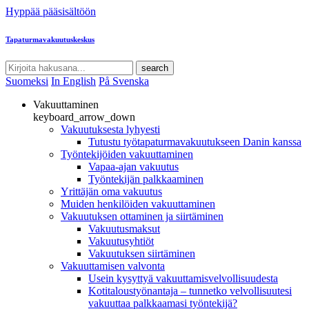
Hyppää pääsisältöön
Tapaturmavakuutuskeskus
search
Suomeksi
In English
På Svenska
Vakuuttaminen
keyboard_arrow_down
Vakuutuksesta lyhyesti
Tutustu työtapaturmavakuutukseen Danin kanssa
Työntekijöiden vakuuttaminen
Vapaa-ajan vakuutus
Työntekijän palkkaaminen
Yrittäjän oma vakuutus
Muiden henkilöiden vakuuttaminen
Vakuutuksen ottaminen ja siirtäminen
Vakuutusmaksut
Vakuutusyhtiöt
Vakuutuksen siirtäminen
Vakuuttamisen valvonta
Usein kysyttyä vakuuttamisvelvollisuudesta
Kotitaloustyönantaja – tunnetko velvollisuutesi
vakuuttaa palkkaamasi työntekijä?