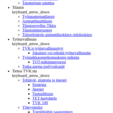
Tapaturman satuttua
Tilastot
keyboard_arrow_down
Työtapaturmatilastot
Ammattitautitilasto
Tilastosovellus Tikku
Tilastointiperusteet
Tulorekisterin ammattiluokkien riskiluokitus
Työturvallisuus
keyboard_arrow_down
TVK:n työturvallisuustyö
Jokainen voi edistää työturvallisuutta
Työpaikkaonnettomuuksien tutkinta
TOT-tutkintaprosessi
Tutka-asema pod/vodcastit
Tietoa TVK:sta
keyboard_arrow_down
Tehtävät, strategia ja jäsenet
Strategia
Jäsenet
Vastuullisuus
TET-harjoittelu
TVK 100
Yhteystiedot
Toimitiloihin saapuminen