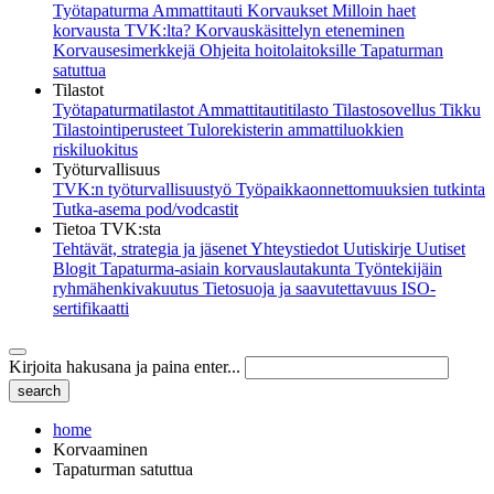
Työtapaturma
Ammattitauti
Korvaukset
Milloin haet
korvausta TVK:lta?
Korvauskäsittelyn eteneminen
Korvausesimerkkejä
Ohjeita hoitolaitoksille
Tapaturman
satuttua
Tilastot
Työtapaturmatilastot
Ammattitautitilasto
Tilastosovellus Tikku
Tilastointiperusteet
Tulorekisterin ammattiluokkien
riskiluokitus
Työturvallisuus
TVK:n työturvallisuustyö
Työpaikkaonnettomuuksien tutkinta
Tutka-asema pod/vodcastit
Tietoa TVK:sta
Tehtävät, strategia ja jäsenet
Yhteystiedot
Uutiskirje
Uutiset
Blogit
Tapaturma-asiain korvauslautakunta
Työntekijäin
ryhmähenkivakuutus
Tietosuoja ja saavutettavuus
ISO-
sertifikaatti
Kirjoita hakusana ja paina enter...
home
Korvaaminen
Tapaturman satuttua