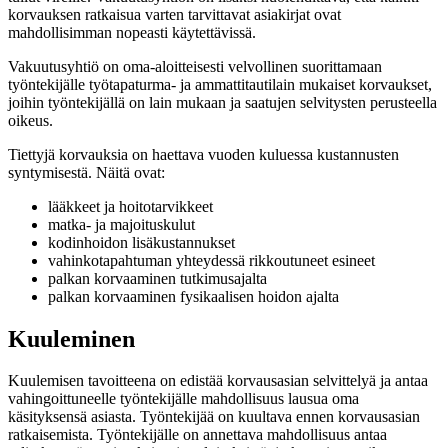
korvauksen ratkaisua varten tarvittavat asiakirjat ovat
mahdollisimman nopeasti käytettävissä.
Vakuutusyhtiö on oma-aloitteisesti velvollinen suorittamaan
työntekijälle työtapaturma- ja ammattitautilain mukaiset korvaukset,
joihin työntekijällä on lain mukaan ja saatujen selvitysten perusteella
oikeus.
Tiettyjä korvauksia on haettava vuoden kuluessa kustannusten
syntymisestä. Näitä ovat:
lääkkeet ja hoitotarvikkeet
matka- ja majoituskulut
kodinhoidon lisäkustannukset
vahinkotapahtuman yhteydessä rikkoutuneet esineet
palkan korvaaminen tutkimusajalta
palkan korvaaminen fysikaalisen hoidon ajalta
Kuuleminen
Kuulemisen tavoitteena on edistää korvausasian selvittelyä ja antaa
vahingoittuneelle työntekijälle mahdollisuus lausua oma
käsityksensä asiasta. Työntekijää on kuultava ennen korvausasian
ratkaisemista. Työntekijälle on annettava mahdollisuus antaa