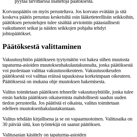
pyytää tarvittaessa lisätietoja päätöksestä.
Korvauspäätös on myös perusteltava. Jos korvaus evätään ja sitä
koskeva päätös perustuu keskeisiltä osin lääketieteellisiin seikkoihin,
päätöksen perustelujen tulee sisältää arviointiin pääasiallisesti
vaikuttaneet seikat ja näiden seikkojen pohjalta tehdyt
johtopäätökset.
Päätöksestä valittaminen
Vakuutusyhtiön päätökseen tyytymätön voi hakea siihen muutosta
tapaturma-asioiden muutoksenhakulautakunnalta, jonka päätöksestä
voi puolestaan valittaa vakuutusoikeuteen. Vakuutusoikeuden
päätöksestä voi valittaa eräissä tapauksissa korkeimpaan oikeuteen.
Päätöksessä on mukana ohje muutoksen hakemisesta.
Valitus toimitetaan päätöksen tehneelle vakuutusyhtiölle, jonka tulee
ensin harkita päätöksen oikaisemista mahdollisesti saadun uuden
tiedon perusteella. Jos päätöstä ei oikaista, valitus toimitetaan
edelleen muutoksenhakulautakuntaan.
Valitus tehdään kirjallisena ja se on vapaamuotoinen. Valitusaika on
30 päivää siitä, kun työntekijä on saanut päätöksen.
Valitusasian käsittely on tapaturma-asioiden