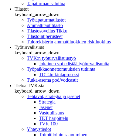
Tapaturman satuttua
Tilastot
keyboard_arrow_down
Työtapaturmatilastot
Ammattitautitilasto
Tilastosovellus Tikku
Tilastointiperusteet
Tulorekisterin ammattiluokkien riskiluokitus
Työturvallisuus
keyboard_arrow_down
TVK:n työturvallisuustyö
Jokainen voi edistää työturvallisuutta
Työpaikkaonnettomuuksien tutkinta
TOT-tutkintaprosessi
Tutka-asema pod/vodcastit
Tietoa TVK:sta
keyboard_arrow_down
Tehtävät, strategia ja jäsenet
Strategia
Jäsenet
Vastuullisuus
TET-harjoittelu
TVK 100
Yhteystiedot
Toimitiloihin saapuminen