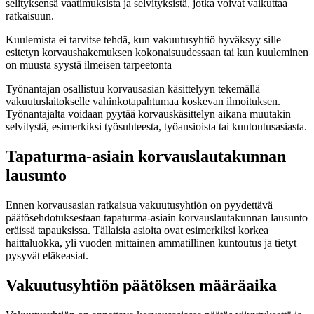
selityksensä vaatimuksista ja selvityksistä, jotka voivat vaikuttaa
ratkaisuun.
Kuulemista ei tarvitse tehdä, kun vakuutusyhtiö hyväksyy sille
esitetyn korvaushakemuksen kokonaisuudessaan tai kun kuuleminen
on muusta syystä ilmeisen tarpeetonta
Työnantajan osallistuu korvausasian käsittelyyn tekemällä
vakuutuslaitokselle vahinkotapahtumaa koskevan ilmoituksen.
Työnantajalta voidaan pyytää korvauskäsittelyn aikana muutakin
selvitystä, esimerkiksi työsuhteesta, työansioista tai kuntoutusasiasta.
Tapaturma-asiain korvauslautakunnan
lausunto
Ennen korvausasian ratkaisua vakuutusyhtiön on pyydettävä
päätösehdotuksestaan tapaturma-asiain korvauslautakunnan lausunto
eräissä tapauksissa. Tällaisia asioita ovat esimerkiksi korkea
haittaluokka, yli vuoden mittainen ammatillinen kuntoutus ja tietyt
pysyvät eläkeasiat.
Vakuutusyhtiön päätöksen määräaika