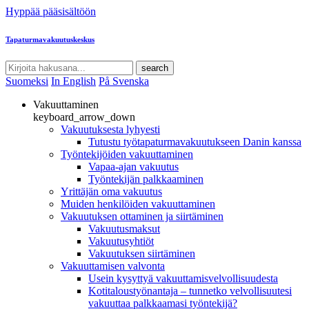
Hyppää pääsisältöön
Tapaturmavakuutuskeskus
search
Suomeksi
In English
På Svenska
Vakuuttaminen
keyboard_arrow_down
Vakuutuksesta lyhyesti
Tutustu työtapaturmavakuutukseen Danin kanssa
Työntekijöiden vakuuttaminen
Vapaa-ajan vakuutus
Työntekijän palkkaaminen
Yrittäjän oma vakuutus
Muiden henkilöiden vakuuttaminen
Vakuutuksen ottaminen ja siirtäminen
Vakuutusmaksut
Vakuutusyhtiöt
Vakuutuksen siirtäminen
Vakuuttamisen valvonta
Usein kysyttyä vakuuttamisvelvollisuudesta
Kotitaloustyönantaja – tunnetko velvollisuutesi
vakuuttaa palkkaamasi työntekijä?