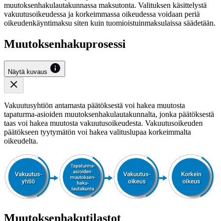
muutoksenhakulautakunnassa maksutonta. Valituksen käsittelystä
vakuutusoikeudessa ja korkeimmassa oikeudessa voidaan periä
oikeudenkäyntimaksu siten kuin tuomioistuinmaksulaissa säädetään.
Muutoksenhakuprosessi
Näytä kuvaus
Vakuutusyhtiön antamasta päätöksestä voi hakea muutosta
tapaturma-asioiden muutoksenhakulautakunnalta, jonka päätöksestä
taas voi hakea muutosta vakuutusoikeudesta. Vakuutusoikeuden
päätökseen tyytymätön voi hakea valituslupaa korkeimmalta
oikeudelta.
Muutoksenhakutilastot