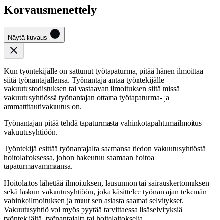
Korvausmenettely
Näytä kuvaus
Kun työntekijälle on sattunut työtapaturma, pitää hänen ilmoittaa
siitä työnantajallensa. Työnantaja antaa työntekijälle
vakuutustodistuksen tai vastaavan ilmoituksen siitä missä
vakuutusyhtiössä työnantajan ottama työtapaturma- ja
ammattitautivakuutus on.
Työnantajan pitää tehdä tapaturmasta vahinkotapahtumailmoitus
vakuutusyhtiöön.
Työntekijä esittää työnantajalta saamansa tiedon vakuutusyhtiöstä
hoitolaitoksessa, johon hakeutuu saamaan hoitoa
tapaturmavammaansa.
Hoitolaitos lähettää ilmoituksen, lausunnon tai sairauskertomuksen
sekä laskun vakuutusyhtiöön, joka käsittelee työnantajan tekemän
vahinkoilmoituksen ja muut sen asiasta saamat selvitykset.
Vakuutusyhtiö voi myös pyytää tarvittaessa lisäselvityksiä
työntekijältä, työnantajalta tai hoitolaitokselta.