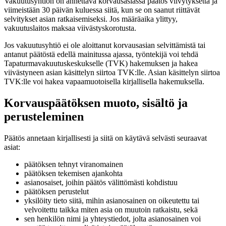
Vakuutusyhtiön on annettava korvausasiassa päätös viivytyksettä ja
viimeistään 30 päivän kuluessa siitä, kun se on saanut riittävät
selvitykset asian ratkaisemiseksi. Jos määräaika ylittyy,
vakuutuslaitos maksaa viivästyskorotusta.
Jos vakuutusyhtiö ei ole aloittanut korvausasian selvittämistä tai
antanut päätöstä edellä mainitussa ajassa, työntekijä voi tehdä
Tapaturmavakuutuskeskukselle (TVK) hakemuksen ja hakea
viivästyneen asian käsittelyn siirtoa TVK:lle. Asian käsittelyn siirtoa
TVK:lle voi hakea vapaamuotoisella kirjallisella hakemuksella.
Korvauspäätöksen muoto, sisältö ja
perusteleminen
Päätös annetaan kirjallisesti ja siitä on käytävä selvästi seuraavat
asiat:
päätöksen tehnyt viranomainen
päätöksen tekemisen ajankohta
asianosaiset, joihin päätös välittömästi kohdistuu
päätöksen perustelut
yksilöity tieto siitä, mihin asianosainen on oikeutettu tai
velvoitettu taikka miten asia on muutoin ratkaistu, sekä
sen henkilön nimi ja yhteystiedot, jolta asianosainen voi