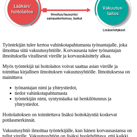
Työntekijän tulee kertoa vahinkotapahtumasta työnantajalle, joka
ilmoittaa siitä vakuutusyhtiölle. Korvausasia tulee työnantajan
ilmoituksella virallisesti vireille ja korvauskäsittely alkaa.
Myös työntekijä tai hoitolaitos voivat saattaa asian vireille ja
toimittaa kirjallisen ilmoituksen vakuutusyhtiölle. Ilmoituksessa on
mainittava
työnantajan nimi ja yhteystiedot,
tiedot vahinkotapahtumasta
työntekijän nimi, syntymäaika tai henkilötunnus ja
yhteystiedot.
Hoitolaitoksen on toimitettava lisäksi hoitokäyntiä koskevat
potilasmerkinnät.
Vakuutusyhtiö ilmoittaa työntekijälle, kun hänen korvausasiansa on
tullut vireille. Vakuutusyhtiön on lisäksi huolehdittava, että kaikki