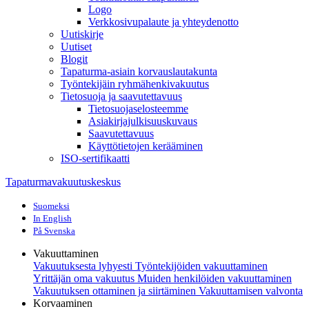
Logo
Verkkosivupalaute ja yhteydenotto
Uutiskirje
Uutiset
Blogit
Tapaturma-asiain korvauslautakunta
Työntekijäin ryhmähenkivakuutus
Tietosuoja ja saavutettavuus
Tietosuojaselosteemme
Asiakirjajulkisuuskuvaus
Saavutettavuus
Käyttötietojen kerääminen
ISO-sertifikaatti
Tapaturmavakuutuskeskus
Suomeksi
In English
På Svenska
Vakuuttaminen
Vakuutuksesta lyhyesti
Työntekijöiden vakuuttaminen
Yrittäjän oma vakuutus
Muiden henkilöiden vakuuttaminen
Vakuutuksen ottaminen ja siirtäminen
Vakuuttamisen valvonta
Korvaaminen