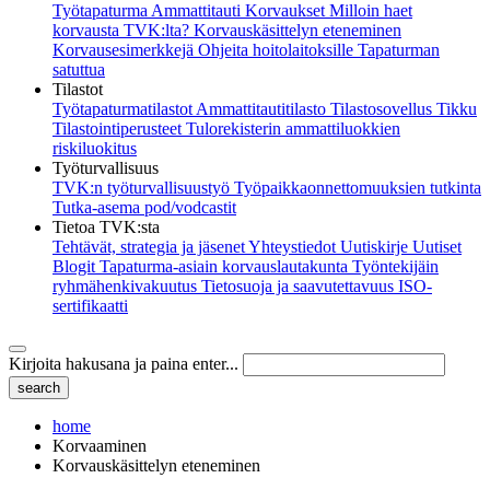
Työtapaturma
Ammattitauti
Korvaukset
Milloin haet
korvausta TVK:lta?
Korvauskäsittelyn eteneminen
Korvausesimerkkejä
Ohjeita hoitolaitoksille
Tapaturman
satuttua
Tilastot
Työtapaturmatilastot
Ammattitautitilasto
Tilastosovellus Tikku
Tilastointiperusteet
Tulorekisterin ammattiluokkien
riskiluokitus
Työturvallisuus
TVK:n työturvallisuustyö
Työpaikkaonnettomuuksien tutkinta
Tutka-asema pod/vodcastit
Tietoa TVK:sta
Tehtävät, strategia ja jäsenet
Yhteystiedot
Uutiskirje
Uutiset
Blogit
Tapaturma-asiain korvauslautakunta
Työntekijäin
ryhmähenkivakuutus
Tietosuoja ja saavutettavuus
ISO-
sertifikaatti
Kirjoita hakusana ja paina enter...
home
Korvaaminen
Korvauskäsittelyn eteneminen