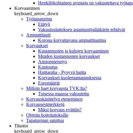
Henkilökohtainen avustaja on vakuutettava työtap
Korvaaminen
keyboard_arrow_down
Työtapaturma
Etätyö
Vakuutuslaitoksen asiantuntijalääkärin tehtävät
Ammattitauti
Korona korvattavana ammattitautina
Korvaukset
Kustannusten ja kulujen korvaaminen
Muiden kustannusten korvaukset
Ansionmenetys
Kuntoutus
Haittaraha - Pysyvä haitta
Korvaukset kuolemantapauksessa
Euromäärät
Milloin haet korvausta TVK:lta?
Toisessa maassa vakuutettu
Korvauskäsittelyn eteneminen
Korvausesimerkkejä
Miksi korvaus evättiin?
Ohjeita hoitolaitoksille
Tapaturman satuttua
Tilastot
keyboard_arrow_down