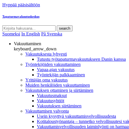
Hyppää pääsisältöön
Tapaturmavakuutuskeskus
search
Suomeksi
In English
På Svenska
Vakuuttaminen
keyboard_arrow_down
Vakuutuksesta lyhyesti
Tutustu työtapaturmavakuutukseen Danin kanssa
Työntekijöiden vakuuttaminen
Vapaa-ajan vakuutus
Työntekijän palkkaaminen
Yrittäjän oma vakuutus
Muiden henkilöiden vakuuttaminen
Vakuutuksen ottaminen ja siirtäminen
Vakuutusmaksut
Vakuutusyhtiöt
Vakuutuksen siirtäminen
Vakuuttamisen valvonta
Usein kysyttyä vakuuttamisvelvollisuudesta
Kotitaloustyönantaja – tunnetko velvollisuutesi va
Vakuuttamisvelvollisuuden laiminlyönti on harmaat