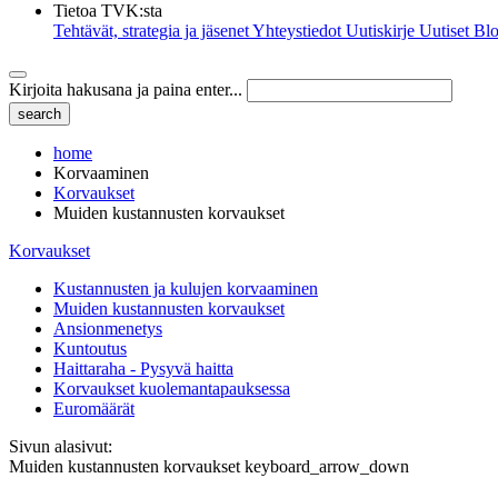
Tietoa TVK:sta
Tehtävät, strategia ja jäsenet
Yhteystiedot
Uutiskirje
Uutiset
Blo
Kirjoita hakusana ja paina enter...
home
Korvaaminen
Korvaukset
Muiden kustannusten korvaukset
Korvaukset
Kustannusten ja kulujen korvaaminen
Muiden kustannusten korvaukset
Ansionmenetys
Kuntoutus
Haittaraha - Pysyvä haitta
Korvaukset kuolemantapauksessa
Euromäärät
Sivun alasivut:
Muiden kustannusten korvaukset
keyboard_arrow_down