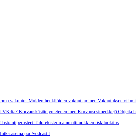
n oma vakuutus
Muiden henkilöiden vakuuttaminen
Vakuutuksen ottami
a TVK:lta?
Korvauskäsittelyn eteneminen
Korvausesimerkkejä
Ohjeita h
ilastointiperusteet
Tulorekisterin ammattiluokkien riskiluokitus
Tutka-asema pod/vodcastit