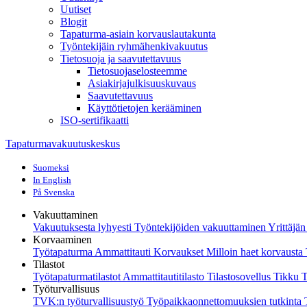
Uutiset
Blogit
Tapaturma-asiain korvauslautakunta
Työntekijäin ryhmähenkivakuutus
Tietosuoja ja saavutettavuus
Tietosuojaselosteemme
Asiakirjajulkisuuskuvaus
Saavutettavuus
Käyttötietojen kerääminen
ISO-sertifikaatti
Tapaturmavakuutuskeskus
Suomeksi
In English
På Svenska
Vakuuttaminen
Vakuutuksesta lyhyesti
Työntekijöiden vakuuttaminen
Yrittäjä
Korvaaminen
Työtapaturma
Ammattitauti
Korvaukset
Milloin haet korvaust
Tilastot
Työtapaturmatilastot
Ammattitautitilasto
Tilastosovellus Tikku
T
Työturvallisuus
TVK:n työturvallisuustyö
Työpaikkaonnettomuuksien tutkinta