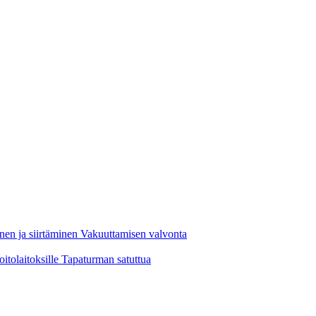
nen ja siirtäminen
Vakuuttamisen valvonta
oitolaitoksille
Tapaturman satuttua