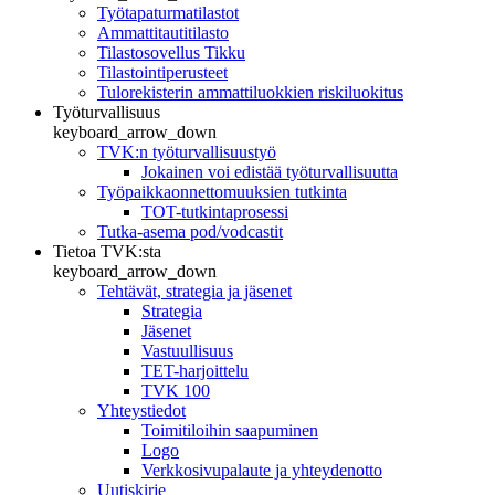
Työtapaturmatilastot
Ammattitautitilasto
Tilastosovellus Tikku
Tilastointiperusteet
Tulorekisterin ammattiluokkien riskiluokitus
Työturvallisuus
keyboard_arrow_down
TVK:n työturvallisuustyö
Jokainen voi edistää työturvallisuutta
Työpaikkaonnettomuuksien tutkinta
TOT-tutkintaprosessi
Tutka-asema pod/vodcastit
Tietoa TVK:sta
keyboard_arrow_down
Tehtävät, strategia ja jäsenet
Strategia
Jäsenet
Vastuullisuus
TET-harjoittelu
TVK 100
Yhteystiedot
Toimitiloihin saapuminen
Logo
Verkkosivupalaute ja yhteydenotto
Uutiskirje