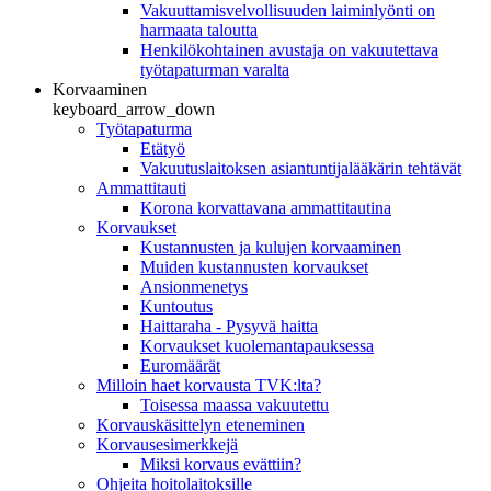
Vakuuttamisvelvollisuuden laiminlyönti on
harmaata taloutta
Henkilökohtainen avustaja on vakuutettava
työtapaturman varalta
Korvaaminen
keyboard_arrow_down
Työtapaturma
Etätyö
Vakuutuslaitoksen asiantuntijalääkärin tehtävät
Ammattitauti
Korona korvattavana ammattitautina
Korvaukset
Kustannusten ja kulujen korvaaminen
Muiden kustannusten korvaukset
Ansionmenetys
Kuntoutus
Haittaraha - Pysyvä haitta
Korvaukset kuolemantapauksessa
Euromäärät
Milloin haet korvausta TVK:lta?
Toisessa maassa vakuutettu
Korvauskäsittelyn eteneminen
Korvausesimerkkejä
Miksi korvaus evättiin?
Ohjeita hoitolaitoksille