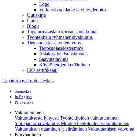
Logo
Verkkosivupalaute ja yhteydenotto
Uutiskirje
Uutiset
Blogit
Tapaturma-asiain korvauslautakunta
Työntekijäin ryhmähenkivakuutus
Tietosuoja ja saavutettavuus
Tietosuojaselosteemme
Asiakirjajulkisuuskuvaus
Saavutettavuus
Käyttötietojen kerääminen
ISO-sertifikaatti
Tapaturmavakuutuskeskus
Suomeksi
In English
På Svenska
Vakuuttaminen
Vakuutuksesta lyhyesti
Työntekijöiden vakuuttaminen
Yrittäjän oma vakuutus
Muiden henkilöiden vakuuttaminen
Vakuutuksen ottaminen ja siirtäminen
Vakuuttamisen valvonta
Korvaaminen