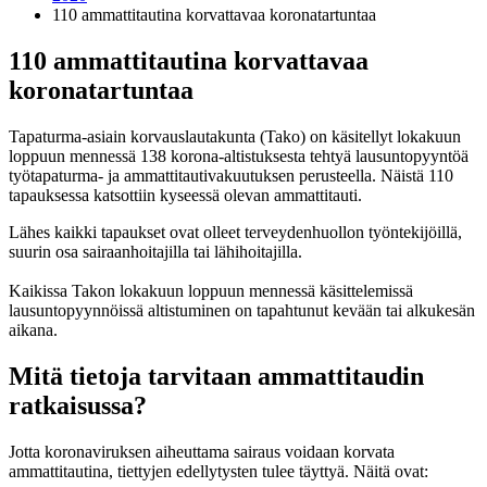
110 ammattitautina korvattavaa koronatartuntaa
110 ammattitautina korvattavaa
koronatartuntaa
Tapaturma-asiain korvauslautakunta (Tako) on käsitellyt lokakuun
loppuun mennessä 138 korona-altistuksesta tehtyä lausuntopyyntöä
työtapaturma- ja ammattitautivakuutuksen perusteella. Näistä 110
tapauksessa katsottiin kyseessä olevan ammattitauti.
Lähes kaikki tapaukset ovat olleet terveydenhuollon työntekijöillä,
suurin osa sairaanhoitajilla tai lähihoitajilla.
Kaikissa Takon lokakuun loppuun mennessä käsittelemissä
lausuntopyynnöissä altistuminen on tapahtunut kevään tai alkukesän
aikana.
Mitä tietoja tarvitaan ammattitaudin
ratkaisussa?
Jotta koronaviruksen aiheuttama sairaus voidaan korvata
ammattitautina, tiettyjen edellytysten tulee täyttyä. Näitä ovat: