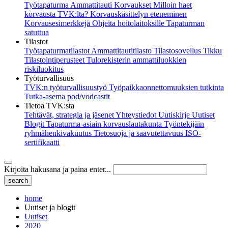
Työtapaturma
Ammattitauti
Korvaukset
Milloin haet
korvausta TVK:lta?
Korvauskäsittelyn eteneminen
Korvausesimerkkejä
Ohjeita hoitolaitoksille
Tapaturman
satuttua
Tilastot
Työtapaturmatilastot
Ammattitautitilasto
Tilastosovellus Tikku
Tilastointiperusteet
Tulorekisterin ammattiluokkien
riskiluokitus
Työturvallisuus
TVK:n työturvallisuustyö
Työpaikkaonnettomuuksien tutkinta
Tutka-asema pod/vodcastit
Tietoa TVK:sta
Tehtävät, strategia ja jäsenet
Yhteystiedot
Uutiskirje
Uutiset
Blogit
Tapaturma-asiain korvauslautakunta
Työntekijäin
ryhmähenkivakuutus
Tietosuoja ja saavutettavuus
ISO-
sertifikaatti
Kirjoita hakusana ja paina enter...
home
Uutiset ja blogit
Uutiset
2020