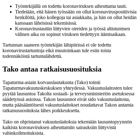
Työntekijällä on todettu koronaviruksen aiheuttama tauti.
Tiedetään, että hänen työssään on ollut koronaviruspositiivisia
henkilöitä, joko kollegoja tai asiakkaita, ja hän on ollut heidän
kanssaan läheisissä tekemisissä.
Koronavirustautiin liittyvien oireiden ja työssä altistumisen
välinen aika on sopinut viruksen tiedettyyn itämisaikaan.
Tartunnan saaneen työntekijän lähipiirissä ei ole todettu
koronavirustartuntoja eikä muutoinkaan tule esiin toista
todennäköistä tartuntalähdettä.
Tako antaa ratkaisusuosituksia
Tapaturma-asiain korvauslautakunta (Tako) toimii
Tapaturmavakuutuskeskuksen yhteydessä. Vakuutuslaitosten tulee
pyytää lausuntoa Takolta sosiaali- ja terveysministeriön asetuksessa
säädetyissä asioissa. Takon lausunnot eivät sido vakuutuslaitosta,
mutta pääsääntöisesti vakuutuslaitokset noudattavat Takon antamia
ratkaisusuosituksia lähes poikkeuksetta.
Tako on ohjeistanut vakuutuslaitoksia tekemään lausuntopyynnön
kaikista koronaviruksen aiheuttamiin sairauksiin liittyvistä
vahinkoilmoituksista.