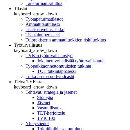
Tapaturman satuttua
Tilastot
keyboard_arrow_down
Työtapaturmatilastot
Ammattitautitilasto
Tilastosovellus Tikku
Tilastointiperusteet
Tulorekisterin ammattiluokkien riskiluokitus
Työturvallisuus
keyboard_arrow_down
TVK:n työturvallisuustyö
Jokainen voi edistää työturvallisuutta
Työpaikkaonnettomuuksien tutkinta
TOT-tutkintaprosessi
Tutka-asema pod/vodcastit
Tietoa TVK:sta
keyboard_arrow_down
Tehtävät, strategia ja jäsenet
Strategia
Jäsenet
Vastuullisuus
TET-harjoittelu
TVK 100
Yhteystiedot
Toimitiloihin saapuminen