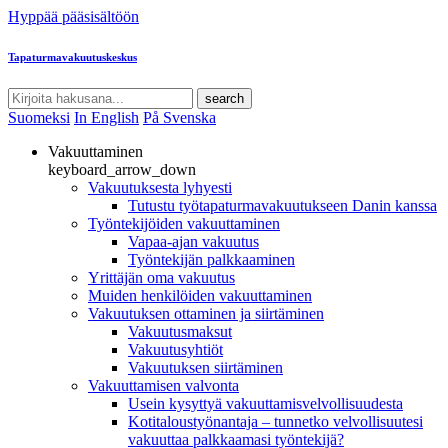
Hyppää pääsisältöön
Tapaturmavakuutuskeskus
search
Suomeksi
In English
På Svenska
Vakuuttaminen
keyboard_arrow_down
Vakuutuksesta lyhyesti
Tutustu työtapaturmavakuutukseen Danin kanssa
Työntekijöiden vakuuttaminen
Vapaa-ajan vakuutus
Työntekijän palkkaaminen
Yrittäjän oma vakuutus
Muiden henkilöiden vakuuttaminen
Vakuutuksen ottaminen ja siirtäminen
Vakuutusmaksut
Vakuutusyhtiöt
Vakuutuksen siirtäminen
Vakuuttamisen valvonta
Usein kysyttyä vakuuttamisvelvollisuudesta
Kotitaloustyönantaja – tunnetko velvollisuutesi
vakuuttaa palkkaamasi työntekijä?