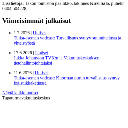
Lisätietoja
: Takon toimiston päällikkö, lakimies
Kirsi Salo
, puhelin
0404 504228.
Viimeisimmät julkaisut
1.7.2026 |
Uutiset
Tutka-aseman vodcast: Turvallisuus syntyy suunnittelusta ja
yhteistyöstä
17.6.2026 |
Uutiset
Jukka Johansson TVK:n ja Vakuutuskeskuksen
tietohallintojohtajaksi
11.6.2026 |
Uutiset
Tutka-aseman vodcast: Kuorman purun turvallisuus syntyy
logistiikkaketjussa
Näytä kaikki uutiset
Tapaturmavakuutuskeskus