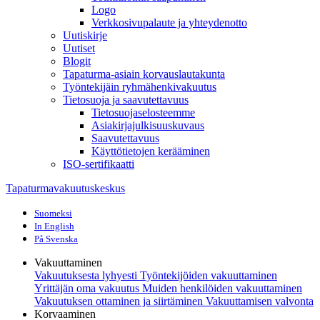
Logo
Verkkosivupalaute ja yhteydenotto
Uutiskirje
Uutiset
Blogit
Tapaturma-asiain korvauslautakunta
Työntekijäin ryhmähenkivakuutus
Tietosuoja ja saavutettavuus
Tietosuojaselosteemme
Asiakirjajulkisuuskuvaus
Saavutettavuus
Käyttötietojen kerääminen
ISO-sertifikaatti
Tapaturmavakuutuskeskus
Suomeksi
In English
På Svenska
Vakuuttaminen
Vakuutuksesta lyhyesti
Työntekijöiden vakuuttaminen
Yrittäjän oma vakuutus
Muiden henkilöiden vakuuttaminen
Vakuutuksen ottaminen ja siirtäminen
Vakuuttamisen valvonta
Korvaaminen