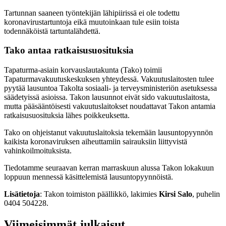
Tartunnan saaneen työntekijän lähipiirissä ei ole todettu
koronavirustartuntoja eikä muutoinkaan tule esiin toista
todennäköistä tartuntalähdettä.
Tako antaa ratkaisusuosituksia
Tapaturma-asiain korvauslautakunta (Tako) toimii
Tapaturmavakuutuskeskuksen yhteydessä. Vakuutuslaitosten tulee
pyytää lausuntoa Takolta sosiaali- ja terveysministeriön asetuksessa
säädetyissä asioissa. Takon lausunnot eivät sido vakuutuslaitosta,
mutta pääsääntöisesti vakuutuslaitokset noudattavat Takon antamia
ratkaisusuosituksia lähes poikkeuksetta.
Tako on ohjeistanut vakuutuslaitoksia tekemään lausuntopyynnön
kaikista koronaviruksen aiheuttamiin sairauksiin liittyvistä
vahinkoilmoituksista.
Tiedotamme seuraavan kerran marraskuun alussa Takon lokakuun
loppuun mennessä käsittelemistä lausuntopyynnöistä.
Lisätietoja
: Takon toimiston päällikkö, lakimies
Kirsi Salo
, puhelin
0404 504228.
Viimeisimmät julkaisut