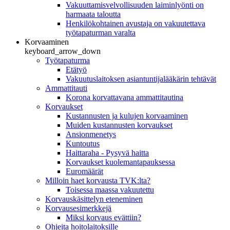
Vakuuttamisvelvollisuuden laiminlyönti on
harmaata taloutta
Henkilökohtainen avustaja on vakuutettava
työtapaturman varalta
Korvaaminen
keyboard_arrow_down
Työtapaturma
Etätyö
Vakuutuslaitoksen asiantuntijalääkärin tehtävät
Ammattitauti
Korona korvattavana ammattitautina
Korvaukset
Kustannusten ja kulujen korvaaminen
Muiden kustannusten korvaukset
Ansionmenetys
Kuntoutus
Haittaraha - Pysyvä haitta
Korvaukset kuolemantapauksessa
Euromäärät
Milloin haet korvausta TVK:lta?
Toisessa maassa vakuutettu
Korvauskäsittelyn eteneminen
Korvausesimerkkejä
Miksi korvaus evättiin?
Ohjeita hoitolaitoksille