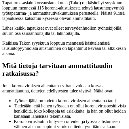
Tapaturma-asiain korvauslautakunta (Tako) on käsitellyt syyskuun
loppuun mennessä 115 korona-altistuksesta tehtyä lausuntopyyntöä
työtapaturma- ja ammattitautivakuutuksen perusteella. Näistä 91:ssä
tapauksessa katsottiin kyseessä olevan ammattitauti.
Lähes kaikki tapaukset ovat olleet terveydenhuollon työntekijöillä,
suurin osa sairaanhoitajilla tai lähihoitajilla.
Kaikissa Takon syyskuun loppuun mennessä käsittelemissä
lausuntopyynnöissä altistuminen on tapahtunut kevään tai alkukesän
aikana.
Mitä tietoja tarvitaan ammattitaudin
ratkaisussa?
Jotta koronaviruksen aiheuttama sairaus voidaan korvata
ammattitautina, tiettyjen edellytysten tulee täyttyä. Näitä ovat:
Työntekijällä on todettu koronaviruksen aiheuttama tauti.
Tiedetään, että hänen työssään on ollut koronaviruspositiivisia
henkilöitä, joko kollegoja tai asiakkaita, ja hän on ollut heidän
kanssaan läheisissä tekemisissä.
Koronavirustautiin liittyvien oireiden ja työssä altistumisen
välinen aika on sopinut viruksen tiedettyyn itämisaikaan.