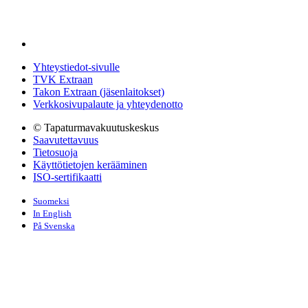
Yhteystiedot-sivulle
TVK Extraan
Takon Extraan (jäsenlaitokset)
Verkkosivupalaute ja yhteydenotto
© Tapaturmavakuutuskeskus
Saavutettavuus
Tietosuoja
Käyttötietojen kerääminen
ISO-sertifikaatti
Suomeksi
In English
På Svenska