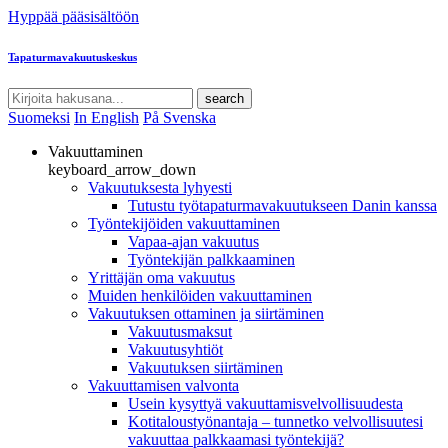
Hyppää pääsisältöön
Tapaturmavakuutuskeskus
search
Suomeksi
In English
På Svenska
Vakuuttaminen
keyboard_arrow_down
Vakuutuksesta lyhyesti
Tutustu työtapaturmavakuutukseen Danin kanssa
Työntekijöiden vakuuttaminen
Vapaa-ajan vakuutus
Työntekijän palkkaaminen
Yrittäjän oma vakuutus
Muiden henkilöiden vakuuttaminen
Vakuutuksen ottaminen ja siirtäminen
Vakuutusmaksut
Vakuutusyhtiöt
Vakuutuksen siirtäminen
Vakuuttamisen valvonta
Usein kysyttyä vakuuttamisvelvollisuudesta
Kotitaloustyönantaja – tunnetko velvollisuutesi
vakuuttaa palkkaamasi työntekijä?