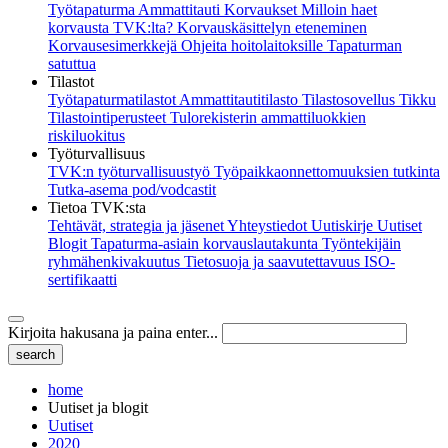
Työtapaturma
Ammattitauti
Korvaukset
Milloin haet
korvausta TVK:lta?
Korvauskäsittelyn eteneminen
Korvausesimerkkejä
Ohjeita hoitolaitoksille
Tapaturman
satuttua
Tilastot
Työtapaturmatilastot
Ammattitautitilasto
Tilastosovellus Tikku
Tilastointiperusteet
Tulorekisterin ammattiluokkien
riskiluokitus
Työturvallisuus
TVK:n työturvallisuustyö
Työpaikkaonnettomuuksien tutkinta
Tutka-asema pod/vodcastit
Tietoa TVK:sta
Tehtävät, strategia ja jäsenet
Yhteystiedot
Uutiskirje
Uutiset
Blogit
Tapaturma-asiain korvauslautakunta
Työntekijäin
ryhmähenkivakuutus
Tietosuoja ja saavutettavuus
ISO-
sertifikaatti
Kirjoita hakusana ja paina enter...
home
Uutiset ja blogit
Uutiset
2020