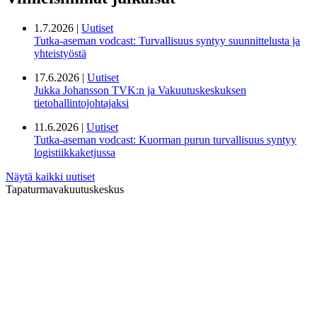
1.7.2026 |
Uutiset
Tutka-aseman vodcast: Turvallisuus syntyy suunnittelusta ja
yhteistyöstä
17.6.2026 |
Uutiset
Jukka Johansson TVK:n ja Vakuutuskeskuksen
tietohallintojohtajaksi
11.6.2026 |
Uutiset
Tutka-aseman vodcast: Kuorman purun turvallisuus syntyy
logistiikkaketjussa
Näytä kaikki uutiset
Tapaturmavakuutuskeskus