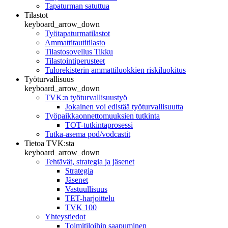
Tapaturman satuttua
Tilastot
keyboard_arrow_down
Työtapaturmatilastot
Ammattitautitilasto
Tilastosovellus Tikku
Tilastointiperusteet
Tulorekisterin ammattiluokkien riskiluokitus
Työturvallisuus
keyboard_arrow_down
TVK:n työturvallisuustyö
Jokainen voi edistää työturvallisuutta
Työpaikkaonnettomuuksien tutkinta
TOT-tutkintaprosessi
Tutka-asema pod/vodcastit
Tietoa TVK:sta
keyboard_arrow_down
Tehtävät, strategia ja jäsenet
Strategia
Jäsenet
Vastuullisuus
TET-harjoittelu
TVK 100
Yhteystiedot
Toimitiloihin saapuminen