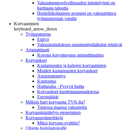
Vakuuttamisvelvollisuuden laiminlyönti on
harmaata taloutta
Henkilökohtainen avustaja on vakuutettava
työtapaturman varalta
Korvaaminen
keyboard_arrow_down
Työtapaturma
Etätyö
Vakuutuslaitoksen asiantuntijalääkärin tehtävät
Ammattitauti
Korona korvattavana ammattitautina
Korvaukset
Kustannusten ja kulujen korvaaminen
Muiden kustannusten korvaukset
Ansionmenetys
Kuntoutus
Haittaraha - Pysyvä haitta
Korvaukset kuolemantapauksessa
Euromäärät
Milloin haet korvausta TVK:lta?
Toisessa maassa vakuutettu
Korvauskäsittelyn eteneminen
Korvausesimerkkejä
Miksi korvaus evättiin?
Ohjeita hoitolaitoksille