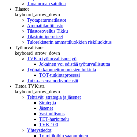
Tapaturman satuttua
Tilastot
keyboard_arrow_down
Työtapaturmatilastot
Ammattitautitilasto
Tilastosovellus Tikku
Tilastointiperusteet
Tulorekisterin ammattiluokkien riskiluokitus
Työturvallisuus
keyboard_arrow_down
TVK:n työturvallisuustyö
Jokainen voi edistää työturvallisuutta
Työpaikkaonnettomuuksien tutkinta
TOT-tutkintaprosessi
Tutka-asema pod/vodcastit
Tietoa TVK:sta
keyboard_arrow_down
Tehtävät, strategia ja jäsenet
Strategia
Jäsenet
Vastuullisuus
TET-harjoittelu
TVK 100
Yhteystiedot
Toimitiloihin saapuminen