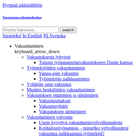
Hyppää pääsisältöön
Tapaturmavakuutuskeskus
search
Suomeksi
In English
På Svenska
Vakuuttaminen
keyboard_arrow_down
Vakuutuksesta lyhyesti
Tutustu työtapaturmavakuutukseen Danin kanssa
Työntekijöiden vakuuttaminen
Vapaa-ajan vakuutus
Työntekijän palkkaaminen
Yrittäjän oma vakuutus
Muiden henkilöiden vakuuttaminen
Vakuutuksen ottaminen ja siirtäminen
Vakuutusmaksut
Vakuutusyhtiöt
Vakuutuksen siirtäminen
Vakuuttamisen valvonta
Usein kysyttyä vakuuttamisvelvollisuudesta
Kotitaloustyönantaja – tunnetko velvollisuutesi
vakuuttaa palkkaamasi työntekijä?