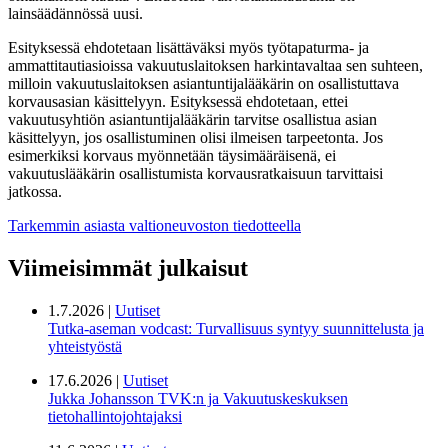
lainsäädännössä uusi.
Esityksessä ehdotetaan lisättäväksi myös työtapaturma- ja
ammattitautiasioissa vakuutuslaitoksen harkintavaltaa sen suhteen,
milloin vakuutuslaitoksen asiantuntijalääkärin on osallistuttava
korvausasian käsittelyyn. Esityksessä ehdotetaan, ettei
vakuutusyhtiön asiantuntijalääkärin tarvitse osallistua asian
käsittelyyn, jos osallistuminen olisi ilmeisen tarpeetonta. Jos
esimerkiksi korvaus myönnetään täysimääräisenä, ei
vakuutuslääkärin osallistumista korvausratkaisuun tarvittaisi
jatkossa.
Tarkemmin asiasta valtioneuvoston tiedotteella
Viimeisimmät julkaisut
1.7.2026 |
Uutiset
Tutka-aseman vodcast: Turvallisuus syntyy suunnittelusta ja
yhteistyöstä
17.6.2026 |
Uutiset
Jukka Johansson TVK:n ja Vakuutuskeskuksen
tietohallintojohtajaksi