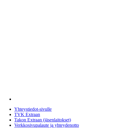
Yhteystiedot-sivulle
TVK Extraan
Takon Extraan (jäsenlaitokset)
Verkkosivupalaute ja yhteydenotto