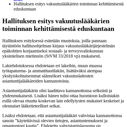
Hallituksen esitys vakuutuslääkärien toiminnan kehittämisestä
eduskuntaan
Hallituksen esitys vakuutuslääkärien
toiminnan kehittämisestä eduskuntaan
Hallituksen esityksessä esitetään muutoksia, joilla pannaan
täytäntöön hallitusohjelman kirjaus vakuutuslääkärijärjestelmän
epäkohtien korjaamiseksi sosiaali- ja terveysvaliokunnan
yksimielisen mietinnön (StVM 33/2018 vp) mukaisesti.
Lakiehdotuksessa ehdotetaan eri lakeihin, muun muassa
työtapaturma- ja ammattitautilakiin, lisättäväksi aiempaa
yksityiskohtaisemmat säännökset vakuutuslaitosten
asiantuntijalääkäreiden kannanotoista.
Asiantuntijalääkärin olisi laadittava kannanottonsa selkeästi ja
yhdenmukaisesti. Lisäksi hänen tulisi ottaa huomioon kulloistakin
esillä olevaa etuutta koskevan lain edellytysten mukaiset keskeiset ja
olennaiset lääketieteelliset seikat.
Lisäksi ehdotetaan, että asiantuntijalääkäri vahvistaa kannanottonsa
sanoin ”käytettävissä olevien tietojen, asiantuntemukseni ja
omantuntoni kautta”. Ehdotettu vahvistamislausuma on