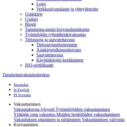
Logo
Verkkosivupalaute ja yhteydenotto
Uutiskirje
Uutiset
Blogit
Tapaturma-asiain korvauslautakunta
Työntekijäin ryhmähenkivakuutus
Tietosuoja ja saavutettavuus
Tietosuojaselosteemme
Asiakirjajulkisuuskuvaus
Saavutettavuus
Käyttötietojen kerääminen
ISO-sertifikaatti
Tapaturmavakuutuskeskus
Suomeksi
In English
På Svenska
Vakuuttaminen
Vakuutuksesta lyhyesti
Työntekijöiden vakuuttaminen
Yrittäjän oma vakuutus
Muiden henkilöiden vakuuttaminen
Vakuutuksen ottaminen ja siirtäminen
Vakuuttamisen valvonta
Korvaaminen