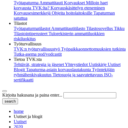
Työtapaturma
Ammattitauti
Korvaukset
Milloin haet
korvausta TVK:lta?
Korvauskäsittelyn eteneminen
Korvausesimerkkejä
Ohjeita hoitolaitoksille
Tapaturman
satuttua
Tilastot
Työtapaturmatilastot
Ammattitautitilasto
Tilastosovellus Tikku
Tilastointiperusteet
Tulorekisterin ammattiluokkien
riskiluokitus
Työturvallisuus
TVK:n työturvallisuustyö
Työpaikkaonnettomuuksien tutkinta
Tutka-asema pod/vodcastit
Tietoa TVK:sta
Tehtävät, strategia ja jäsenet
Yhteystiedot
Uutiskirje
Uutiset
Blogit
Tapaturma-asiain korvauslautakunta
Työntekijäin
ryhmähenkivakuutus
Tietosuoja ja saavutettavuus
ISO-
sertifikaatti
Kirjoita hakusana ja paina enter...
home
Uutiset ja blogit
Uutiset
2020