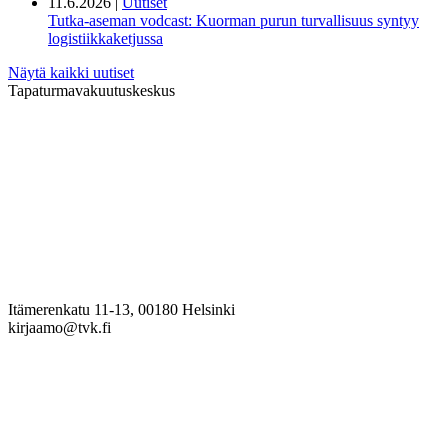
11.6.2026 |
Uutiset
Tutka-aseman vodcast: Kuorman purun turvallisuus syntyy
logistiikkaketjussa
Näytä kaikki uutiset
Tapaturmavakuutuskeskus
Itämerenkatu 11-13, 00180 Helsinki
kirjaamo@tvk.fi