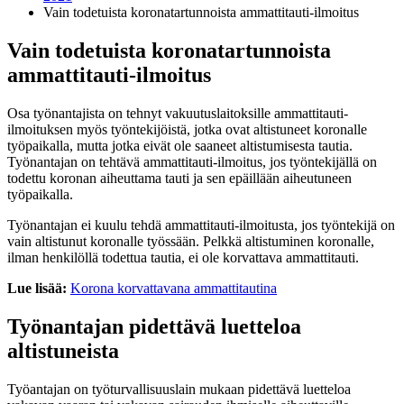
Vain todetuista koronatartunnoista ammattitauti-ilmoitus
Vain todetuista koronatartunnoista
ammattitauti-ilmoitus
Osa työnantajista on tehnyt vakuutuslaitoksille ammattitauti-
ilmoituksen myös työntekijöistä, jotka ovat altistuneet koronalle
työpaikalla, mutta jotka eivät ole saaneet altistumisesta tautia.
Työnantajan on tehtävä ammattitauti-ilmoitus, jos työntekijällä on
todettu koronan aiheuttama tauti ja sen epäillään aiheutuneen
työpaikalla.
Työnantajan ei kuulu tehdä ammattitauti-ilmoitusta, jos työntekijä on
vain altistunut koronalle työssään. Pelkkä altistuminen koronalle,
ilman henkilöllä todettua tautia, ei ole korvattava ammattitauti.
Lue lisää:
Korona korvattavana ammattitautina
Työnantajan pidettävä luetteloa
altistuneista
Työantajan on työturvallisuuslain mukaan pidettävä luetteloa