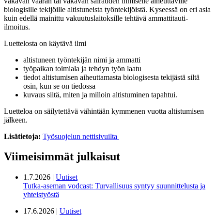
vakavan vaaran tai vakavan sairauden ihmiselle aiheuttaville
biologisille tekijöille altistuneista työntekijöistä. Kyseessä on eri asia
kuin edellä mainittu vakuutuslaitoksille tehtävä ammattitauti-
ilmoitus.
Luettelosta on käytävä ilmi
altistuneen työntekijän nimi ja ammatti
työpaikan toimiala ja tehdyn työn laatu
tiedot altistumisen aiheuttamasta biologisesta tekijästä siltä
osin, kun se on tiedossa
kuvaus siitä, miten ja milloin altistuminen tapahtui.
Luetteloa on säilytettävä vähintään kymmenen vuotta altistumisen
jälkeen.
Lisätietoja:
Työsuojelun nettisivuilta
Viimeisimmät julkaisut
1.7.2026 |
Uutiset
Tutka-aseman vodcast: Turvallisuus syntyy suunnittelusta ja
yhteistyöstä
17.6.2026 |
Uutiset