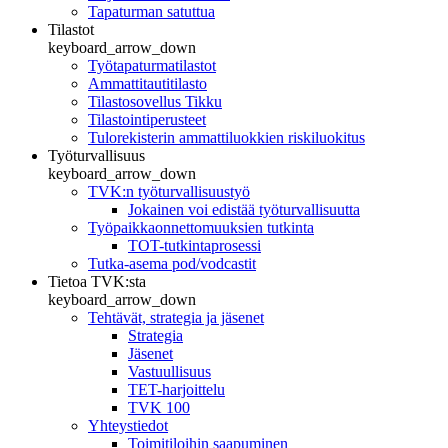
Tapaturman satuttua
Tilastot
keyboard_arrow_down
Työtapaturmatilastot
Ammattitautitilasto
Tilastosovellus Tikku
Tilastointiperusteet
Tulorekisterin ammattiluokkien riskiluokitus
Työturvallisuus
keyboard_arrow_down
TVK:n työturvallisuustyö
Jokainen voi edistää työturvallisuutta
Työpaikkaonnettomuuksien tutkinta
TOT-tutkintaprosessi
Tutka-asema pod/vodcastit
Tietoa TVK:sta
keyboard_arrow_down
Tehtävät, strategia ja jäsenet
Strategia
Jäsenet
Vastuullisuus
TET-harjoittelu
TVK 100
Yhteystiedot
Toimitiloihin saapuminen