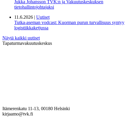
Jukka Johansson TVK:n ja Vakuutuskeskuksen
tietohallintojohtajaksi
11.6.2026 |
Uutiset
Tutka-aseman vodcast: Kuorman purun turvallisuus syntyy
logistiikkaketjussa
Näytä kaikki uutiset
Tapaturmavakuutuskeskus
Itämerenkatu 11-13, 00180 Helsinki
kirjaamo@tvk.fi