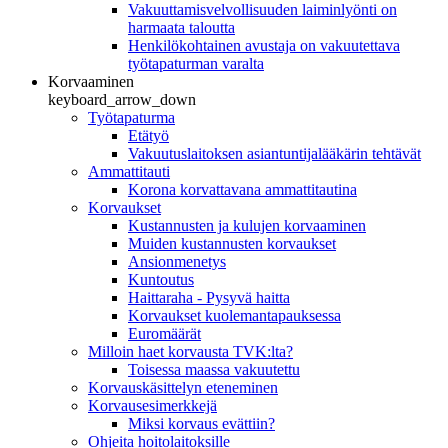
Vakuuttamisvelvollisuuden laiminlyönti on
harmaata taloutta
Henkilökohtainen avustaja on vakuutettava
työtapaturman varalta
Korvaaminen
keyboard_arrow_down
Työtapaturma
Etätyö
Vakuutuslaitoksen asiantuntijalääkärin tehtävät
Ammattitauti
Korona korvattavana ammattitautina
Korvaukset
Kustannusten ja kulujen korvaaminen
Muiden kustannusten korvaukset
Ansionmenetys
Kuntoutus
Haittaraha - Pysyvä haitta
Korvaukset kuolemantapauksessa
Euromäärät
Milloin haet korvausta TVK:lta?
Toisessa maassa vakuutettu
Korvauskäsittelyn eteneminen
Korvausesimerkkejä
Miksi korvaus evättiin?
Ohjeita hoitolaitoksille