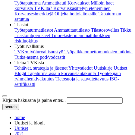
Työtapaturma
Ammattitauti
Korvaukset
Milloin haet
korvausta TVK:lta?
Korvauskäsittelyn eteneminen
Korvausesimerkkejä
Ohjeita hoitolaitoksille
Tapaturman
satuttua
Tilastot
Työtapaturmatilastot
Ammattitautitilasto
Tilastosovellus Tikku
Tilastointiperusteet
Tulorekisterin ammattiluokkien
riskiluokitus
Työturvallisuus
TVK:n työturvallisuustyö
Työpaikkaonnettomuuksien tutkinta
Tutka-asema pod/vodcastit
Tietoa TVK:sta
Tehtävät, strategia ja jäsenet
Yhteystiedot
Uutiskirje
Uutiset
Blogit
Tapaturma-asiain korvauslautakunta
Työntekijäin
ryhmähenkivakuutus
Tietosuoja ja saavutettavuus
ISO-
sertifikaatti
Kirjoita hakusana ja paina enter...
home
Uutiset ja blogit
Uutiset
2021