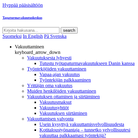
Hyppää pääsisältöön
Tapaturmavakuutuskeskus
search
Suomeksi
In English
På Svenska
Vakuuttaminen
keyboard_arrow_down
Vakuutuksesta lyhyesti
Tutustu työtapaturmavakuutukseen Danin kanssa
Työntekijöiden vakuuttaminen
Vapaa-ajan vakuutus
Työntekijän palkkaaminen
Yrittäjän oma vakuutus
Muiden henkilöiden vakuuttaminen
Vakuutuksen ottaminen ja siirtäminen
Vakuutusmaksut
Vakuutusyhtiöt
Vakuutuksen siirtäminen
Vakuuttamisen valvonta
Usein kysyttyä vakuuttamisvelvollisuudesta
Kotitaloustyönantaja – tunnetko velvollisuutesi
vakuuttaa palkkaamasi työntekijä?