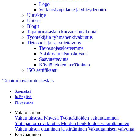
Logo
Verkkosivupalaute ja yhteydenotto
Uutiskirje
Uutiset
Blogit
Tapaturma-asiain korvauslautakunta
Työntekijäin ryhmähenkivakuutus
Tietosuoja ja saavutettavuus
Tietosuojaselosteemme
Asiakirjajulkisuuskuvaus
Saavutettavuus
Käyttötietojen kerääminen
ISO-sertifikaatti
Tapaturmavakuutuskeskus
Suomeksi
In English
På Svenska
Vakuuttaminen
Vakuutuksesta lyhyesti
Työntekijöiden vakuuttaminen
Yrittäjän oma vakuutus
Muiden henkilöiden vakuuttaminen
Vakuutuksen ottaminen ja siirtäminen
Vakuuttamisen valvonta
Korvaaminen