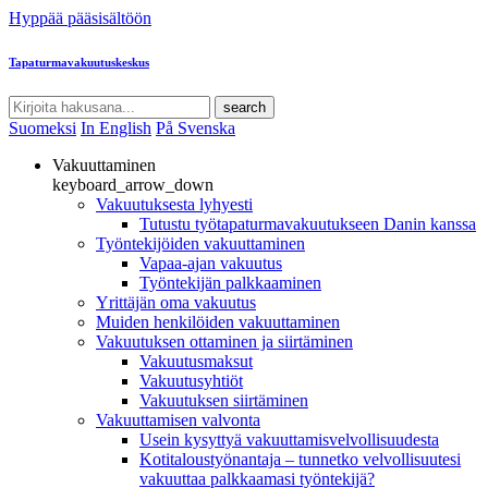
Hyppää pääsisältöön
Tapaturmavakuutuskeskus
search
Suomeksi
In English
På Svenska
Vakuuttaminen
keyboard_arrow_down
Vakuutuksesta lyhyesti
Tutustu työtapaturmavakuutukseen Danin kanssa
Työntekijöiden vakuuttaminen
Vapaa-ajan vakuutus
Työntekijän palkkaaminen
Yrittäjän oma vakuutus
Muiden henkilöiden vakuuttaminen
Vakuutuksen ottaminen ja siirtäminen
Vakuutusmaksut
Vakuutusyhtiöt
Vakuutuksen siirtäminen
Vakuuttamisen valvonta
Usein kysyttyä vakuuttamisvelvollisuudesta
Kotitaloustyönantaja – tunnetko velvollisuutesi
vakuuttaa palkkaamasi työntekijä?