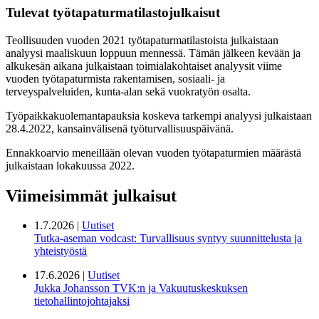
Tulevat työtapaturmatilastojulkaisut
Teollisuuden vuoden 2021 työtapaturmatilastoista julkaistaan
analyysi maaliskuun loppuun mennessä. Tämän jälkeen kevään ja
alkukesän aikana julkaistaan toimialakohtaiset analyysit viime
vuoden työtapaturmista rakentamisen, sosiaali- ja
terveyspalveluiden, kunta-alan sekä vuokratyön osalta.
Työpaikkakuolemantapauksia koskeva tarkempi analyysi julkaistaan
28.4.2022, kansainvälisenä työturvallisuuspäivänä.
Ennakkoarvio meneillään olevan vuoden työtapaturmien määrästä
julkaistaan lokakuussa 2022.
Viimeisimmät julkaisut
1.7.2026 |
Uutiset
Tutka-aseman vodcast: Turvallisuus syntyy suunnittelusta ja
yhteistyöstä
17.6.2026 |
Uutiset
Jukka Johansson TVK:n ja Vakuutuskeskuksen
tietohallintojohtajaksi