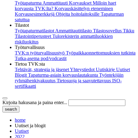
Työtapaturma
Ammattitauti
Korvaukset
Milloin haet
korvausta TVK:lta?
Korvauskäsittelyn eteneminen
Korvausesimerkkejä
Ohjeita hoitolaitoksille
Tapaturman
satuttua
Tilastot
Työtapaturmatilastot
Ammattitautitilasto
Tilastosovellus Tikku
Tilastointiperusteet
Tulorekisterin ammattiluokkien
riskiluokitus
Työturvallisuus
TVK:n työturvallisuustyö
Työpaikkaonnettomuuksien tutkinta
Tutka-asema pod/vodcastit
Tietoa TVK:sta
Tehtävät, strategia ja jäsenet
Yhteystiedot
Uutiskirje
Uutiset
Blogit
Tapaturma-asiain korvauslautakunta
Työntekijäin
ryhmähenkivakuutus
Tietosuoja ja saavutettavuus
ISO-
sertifikaatti
Kirjoita hakusana ja paina enter...
home
Uutiset ja blogit
Uutiset
2022