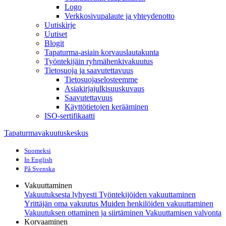
Logo
Verkkosivupalaute ja yhteydenotto
Uutiskirje
Uutiset
Blogit
Tapaturma-asiain korvauslautakunta
Työntekijäin ryhmähenkivakuutus
Tietosuoja ja saavutettavuus
Tietosuojaselosteemme
Asiakirjajulkisuuskuvaus
Saavutettavuus
Käyttötietojen kerääminen
ISO-sertifikaatti
Tapaturmavakuutuskeskus
Suomeksi
In English
På Svenska
Vakuuttaminen
Vakuutuksesta lyhyesti
Työntekijöiden vakuuttaminen
Yrittäjän oma vakuutus
Muiden henkilöiden vakuuttaminen
Vakuutuksen ottaminen ja siirtäminen
Vakuuttamisen valvonta
Korvaaminen