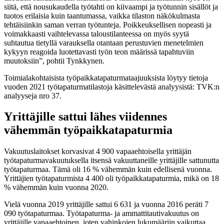
siitä, että nousukaudella työtahti on kiivaampi ja työtunnin sisällöt ja
tuotos erilaisia kuin taantumassa, vaikka tilaston näkökulmasta
tehtäisiinkin saman verran työtunteja. Poikkeuksellisen nopeasti ja
voimakkaasti vaihtelevassa taloustilanteessa on myös syytä
suhtautua tietyllä varauksella otantaan perustuvien menetelmien
kykyyn reagoida luotettavasti työn teon määrissä tapahtuviin
muutoksiin”, pohtii Tynkkynen.
Toimialakohtaisista työpaikkatapaturmataajuuksista löytyy tietoja
vuoden 2021 työtapaturmatilastoja käsittelevästä analyysistä: TVK:n
analyyseja nro 37.
Yrittäjille sattui lähes viidennes
vähemmän työpaikkatapaturmia
Vakuutuslaitokset korvasivat 4 900 vapaaehtoisella yrittäjän
työtapaturmavakuutuksella itsensä vakuuttaneille yrittäjille sattunutta
työtapaturmaa. Tämä oli 16 % vähemmän kuin edellisenä vuonna.
Yrittäjien työtapaturmista 4 400 oli työpaikkatapaturmia, mikä on 18
% vähemmän kuin vuonna 2020.
Vielä vuonna 2019 yrittäjille sattui 6 631 ja vuonna 2016 peräti 7
090 työtapaturmaa. Työtapaturma- ja ammattitautivakuutus on
yrittäjille vapaaehtoinen, joten vahinkojen lukumääriin vaikuttaa