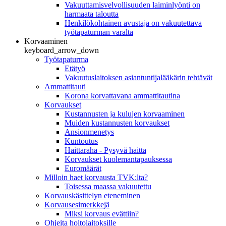
Vakuuttamisvelvollisuuden laiminlyönti on
harmaata taloutta
Henkilökohtainen avustaja on vakuutettava
työtapaturman varalta
Korvaaminen
keyboard_arrow_down
Työtapaturma
Etätyö
Vakuutuslaitoksen asiantuntijalääkärin tehtävät
Ammattitauti
Korona korvattavana ammattitautina
Korvaukset
Kustannusten ja kulujen korvaaminen
Muiden kustannusten korvaukset
Ansionmenetys
Kuntoutus
Haittaraha - Pysyvä haitta
Korvaukset kuolemantapauksessa
Euromäärät
Milloin haet korvausta TVK:lta?
Toisessa maassa vakuutettu
Korvauskäsittelyn eteneminen
Korvausesimerkkejä
Miksi korvaus evättiin?
Ohjeita hoitolaitoksille