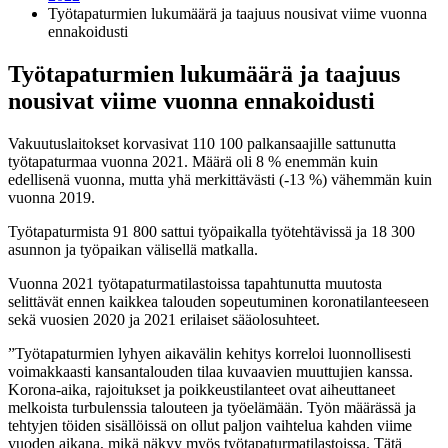
Työtapaturmien lukumäärä ja taajuus nousivat viime vuonna
ennakoidusti
Työtapaturmien lukumäärä ja taajuus
nousivat viime vuonna ennakoidusti
Vakuutuslaitokset korvasivat 110 100 palkansaajille sattunutta
työtapaturmaa vuonna 2021. Määrä oli 8 % enemmän kuin
edellisenä vuonna, mutta yhä merkittävästi (-13 %) vähemmän kuin
vuonna 2019.
Työtapaturmista 91 800 sattui työpaikalla työtehtävissä ja 18 300
asunnon ja työpaikan välisellä matkalla.
Vuonna 2021 työtapaturmatilastoissa tapahtunutta muutosta
selittävät ennen kaikkea talouden sopeutuminen koronatilanteeseen
sekä vuosien 2020 ja 2021 erilaiset sääolosuhteet.
”Työtapaturmien lyhyen aikavälin kehitys korreloi luonnollisesti
voimakkaasti kansantalouden tilaa kuvaavien muuttujien kanssa.
Korona-aika, rajoitukset ja poikkeustilanteet ovat aiheuttaneet
melkoista turbulenssia talouteen ja työelämään. Työn määrässä ja
tehtyjen töiden sisällöissä on ollut paljon vaihtelua kahden viime
vuoden aikana, mikä näkyy myös työtapaturmatilastoissa. Tätä