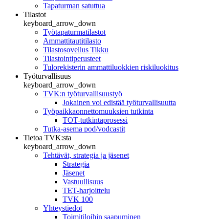
Tapaturman satuttua
Tilastot
keyboard_arrow_down
Työtapaturmatilastot
Ammattitautitilasto
Tilastosovellus Tikku
Tilastointiperusteet
Tulorekisterin ammattiluokkien riskiluokitus
Työturvallisuus
keyboard_arrow_down
TVK:n työturvallisuustyö
Jokainen voi edistää työturvallisuutta
Työpaikkaonnettomuuksien tutkinta
TOT-tutkintaprosessi
Tutka-asema pod/vodcastit
Tietoa TVK:sta
keyboard_arrow_down
Tehtävät, strategia ja jäsenet
Strategia
Jäsenet
Vastuullisuus
TET-harjoittelu
TVK 100
Yhteystiedot
Toimitiloihin saapuminen