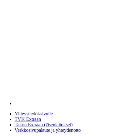
Yhteystiedot-sivulle
TVK Extraan
Takon Extraan (jäsenlaitokset)
Verkkosivupalaute ja yhteydenotto