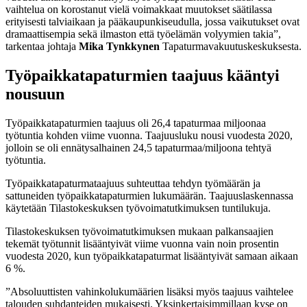
vaihtelua on korostanut vielä voimakkaat muutokset säätilassa
erityisesti talviaikaan ja pääkaupunkiseudulla, jossa vaikutukset ovat
dramaattisempia sekä ilmaston että työelämän volyymien takia”,
tarkentaa johtaja
Mika Tynkkynen
Tapaturmavakuutuskeskuksesta.
Työpaikkatapaturmien taajuus kääntyi
nousuun
Työpaikkatapaturmien taajuus oli 26,4 tapaturmaa miljoonaa
työtuntia kohden viime vuonna. Taajuusluku nousi vuodesta 2020,
jolloin se oli ennätysalhainen 24,5 tapaturmaa/miljoona tehtyä
työtuntia.
Työpaikkatapaturmataajuus suhteuttaa tehdyn työmäärän ja
sattuneiden työpaikkatapaturmien lukumäärän. Taajuuslaskennassa
käytetään Tilastokeskuksen työvoimatutkimuksen tuntilukuja.
Tilastokeskuksen työvoimatutkimuksen mukaan palkansaajien
tekemät työtunnit lisääntyivät viime vuonna vain noin prosentin
vuodesta 2020, kun työpaikkatapaturmat lisääntyivät samaan aikaan
6 %.
”Absoluuttisten vahinkolukumäärien lisäksi myös taajuus vaihtelee
talouden suhdanteiden mukaisesti. Yksinkertaisimmillaan kyse on