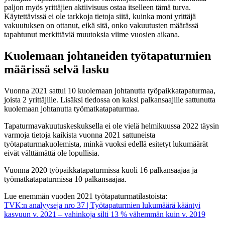
paljon myös yrittäjien aktiivisuus ostaa itselleen tämä turva.
Käytettävissä ei ole tarkkoja tietoja siitä, kuinka moni yrittäjä
vakuutuksen on ottanut, eikä sitä, onko vakuutusten määrässä
tapahtunut merkittäviä muutoksia viime vuosien aikana.
Kuolemaan johtaneiden työtapaturmien
määrissä selvä lasku
Vuonna 2021 sattui 10 kuolemaan johtanutta työpaikkatapaturmaa,
joista 2 yrittäjille. Lisäksi tiedossa on kaksi palkansaajille sattunutta
kuolemaan johtanutta työmatkatapaturmaa.
Tapaturmavakuutuskeskuksella ei ole vielä helmikuussa 2022 täysin
varmoja tietoja kaikista vuonna 2021 sattuneista
työtapaturmakuolemista, minkä vuoksi edellä esitetyt lukumäärät
eivät välttämättä ole lopullisia.
Vuonna 2020 työpaikkatapaturmissa kuoli 16 palkansaajaa ja
työmatkatapaturmissa 10 palkansaajaa.
Lue enemmän vuoden 2021 työtapaturmatilastoista:
TVK:n analyyseja nro 37 | Työtapaturmien lukumäärä kääntyi
kasvuun v. 2021 – vahinkoja silti 13 % vähemmän kuin v. 2019