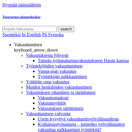
Hyppää pääsisältöön
Tapaturmavakuutuskeskus
search
Suomeksi
In English
På Svenska
Vakuuttaminen
keyboard_arrow_down
Vakuutuksesta lyhyesti
Tutustu työtapaturmavakuutukseen Danin kanssa
Työntekijöiden vakuuttaminen
Vapaa-ajan vakuutus
Työntekijän palkkaaminen
Yrittäjän oma vakuutus
Muiden henkilöiden vakuuttaminen
Vakuutuksen ottaminen ja siirtäminen
Vakuutusmaksut
Vakuutusyhtiöt
Vakuutuksen siirtäminen
Vakuuttamisen valvonta
Usein kysyttyä vakuuttamisvelvollisuudesta
Kotitaloustyönantaja – tunnetko velvollisuutesi
vakuuttaa palkkaamasi työntekijä?