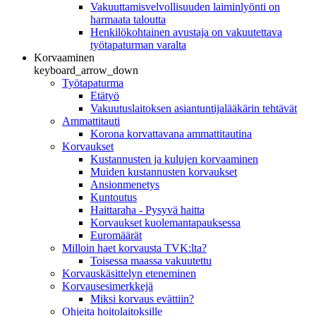
Vakuuttamisvelvollisuuden laiminlyönti on
harmaata taloutta
Henkilökohtainen avustaja on vakuutettava
työtapaturman varalta
Korvaaminen
keyboard_arrow_down
Työtapaturma
Etätyö
Vakuutuslaitoksen asiantuntijalääkärin tehtävät
Ammattitauti
Korona korvattavana ammattitautina
Korvaukset
Kustannusten ja kulujen korvaaminen
Muiden kustannusten korvaukset
Ansionmenetys
Kuntoutus
Haittaraha - Pysyvä haitta
Korvaukset kuolemantapauksessa
Euromäärät
Milloin haet korvausta TVK:lta?
Toisessa maassa vakuutettu
Korvauskäsittelyn eteneminen
Korvausesimerkkejä
Miksi korvaus evättiin?
Ohjeita hoitolaitoksille