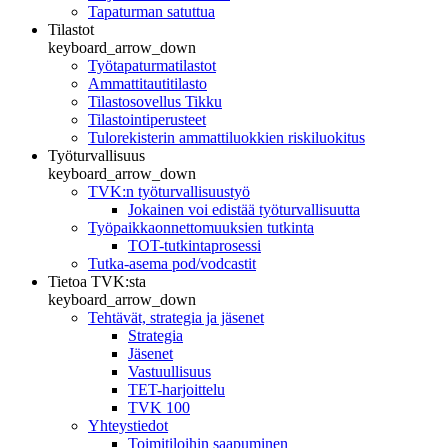
Tapaturman satuttua
Tilastot
keyboard_arrow_down
Työtapaturmatilastot
Ammattitautitilasto
Tilastosovellus Tikku
Tilastointiperusteet
Tulorekisterin ammattiluokkien riskiluokitus
Työturvallisuus
keyboard_arrow_down
TVK:n työturvallisuustyö
Jokainen voi edistää työturvallisuutta
Työpaikkaonnettomuuksien tutkinta
TOT-tutkintaprosessi
Tutka-asema pod/vodcastit
Tietoa TVK:sta
keyboard_arrow_down
Tehtävät, strategia ja jäsenet
Strategia
Jäsenet
Vastuullisuus
TET-harjoittelu
TVK 100
Yhteystiedot
Toimitiloihin saapuminen