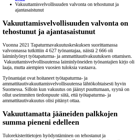
Vakuuttamisvelvollisuuden valvonta on tehostunut ja
ajantasaistunut
Vakuuttamisvelvollisuuden valvonta on
tehostunut ja ajantasaistunut
Vuonna 2021 Tapaturmavakuutuskeskuksen suorittamassa
valvonnassa tutkittiin 4 627 työnantajaa, näistä 2 666 oli
laiminlyönyt työtapaturma- ja ammattitautivakuutuksen ottamisen.
Vakuuttamisvelvollisuutensa laiminlyöneiden työnantajien kirjo oli
laaja, mutta aiempien vuosien tuloksia vastaava.
Työnantajat ovat hoitaneet työtapaturma- ja
ammattitautivakuuttamisvelvollisuutensa lähtökohtaisesti hyvin
Suomessa. Silloin kun vakuutus on jäänyt puuttumaan, syynä on
ollut useimmiten tiedonpuute siitä, että työtapaturma- ja
ammattitautivakuutus olisi pitänyt ottaa.
Vakuuttamatta jääneiden palkkojen
summa pieneni edelleen
Tulorekisteritietojen hyödyntäminen on tehostanut ja