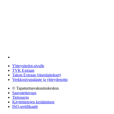
Yhteystiedot-sivulle
TVK Extraan
Takon Extraan (jäsenlaitokset)
Verkkosivupalaute ja yhteydenotto
© Tapaturmavakuutuskeskus
Saavutettavuus
Tietosuoja
Käyttötietojen kerääminen
ISO-sertifikaatti