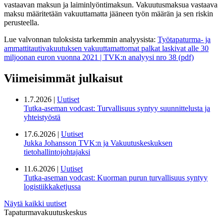
vastaavan maksun ja laiminlyöntimaksun. Vakuutusmaksua vastaava
maksu määritetään vakuuttamatta jääneen työn määrän ja sen riskin
perusteella.
Lue valvonnan tuloksista tarkemmin analyysista:
Työtapaturma- ja
ammattitautivakuutuksen vakuuttamattomat palkat laskivat alle 30
miljoonan euron vuonna 2021 | TVK:n analyysi nro 38 (pdf)
Viimeisimmät julkaisut
1.7.2026 |
Uutiset
Tutka-aseman vodcast: Turvallisuus syntyy suunnittelusta ja
yhteistyöstä
17.6.2026 |
Uutiset
Jukka Johansson TVK:n ja Vakuutuskeskuksen
tietohallintojohtajaksi
11.6.2026 |
Uutiset
Tutka-aseman vodcast: Kuorman purun turvallisuus syntyy
logistiikkaketjussa
Näytä kaikki uutiset
Tapaturmavakuutuskeskus