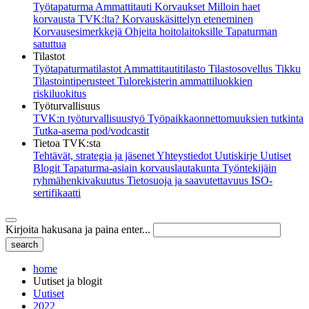
Työtapaturma
Ammattitauti
Korvaukset
Milloin haet
korvausta TVK:lta?
Korvauskäsittelyn eteneminen
Korvausesimerkkejä
Ohjeita hoitolaitoksille
Tapaturman
satuttua
Tilastot
Työtapaturmatilastot
Ammattitautitilasto
Tilastosovellus Tikku
Tilastointiperusteet
Tulorekisterin ammattiluokkien
riskiluokitus
Työturvallisuus
TVK:n työturvallisuustyö
Työpaikkaonnettomuuksien tutkinta
Tutka-asema pod/vodcastit
Tietoa TVK:sta
Tehtävät, strategia ja jäsenet
Yhteystiedot
Uutiskirje
Uutiset
Blogit
Tapaturma-asiain korvauslautakunta
Työntekijäin
ryhmähenkivakuutus
Tietosuoja ja saavutettavuus
ISO-
sertifikaatti
Kirjoita hakusana ja paina enter...
home
Uutiset ja blogit
Uutiset
2022