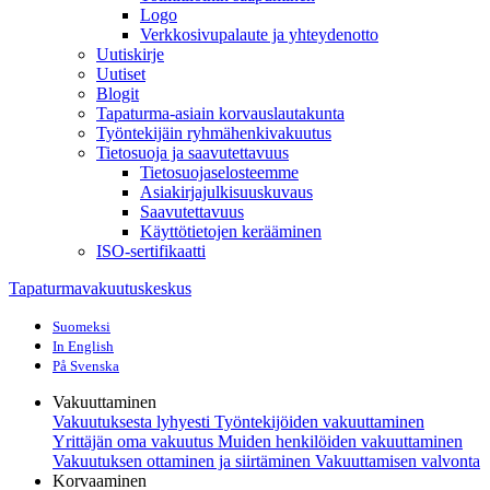
Logo
Verkkosivupalaute ja yhteydenotto
Uutiskirje
Uutiset
Blogit
Tapaturma-asiain korvauslautakunta
Työntekijäin ryhmähenkivakuutus
Tietosuoja ja saavutettavuus
Tietosuojaselosteemme
Asiakirjajulkisuuskuvaus
Saavutettavuus
Käyttötietojen kerääminen
ISO-sertifikaatti
Tapaturmavakuutuskeskus
Suomeksi
In English
På Svenska
Vakuuttaminen
Vakuutuksesta lyhyesti
Työntekijöiden vakuuttaminen
Yrittäjän oma vakuutus
Muiden henkilöiden vakuuttaminen
Vakuutuksen ottaminen ja siirtäminen
Vakuuttamisen valvonta
Korvaaminen