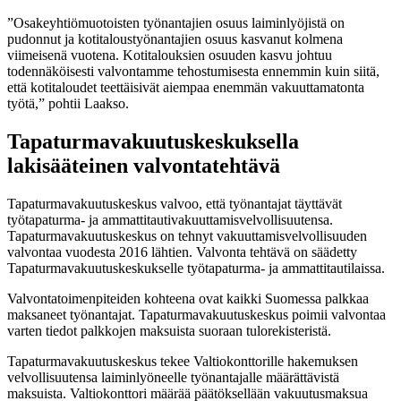
”Osakeyhtiömuotoisten työnantajien osuus laiminlyöjistä on
pudonnut ja kotitaloustyönantajien osuus kasvanut kolmena
viimeisenä vuotena. Kotitalouksien osuuden kasvu johtuu
todennäköisesti valvontamme tehostumisesta ennemmin kuin siitä,
että kotitaloudet teettäisivät aiempaa enemmän vakuuttamatonta
työtä,” pohtii Laakso.
Tapaturmavakuutuskeskuksella
lakisääteinen valvontatehtävä
Tapaturmavakuutuskeskus valvoo, että työnantajat täyttävät
työtapaturma- ja ammattitautivakuuttamisvelvollisuutensa.
Tapaturmavakuutuskeskus on tehnyt vakuuttamisvelvollisuuden
valvontaa vuodesta 2016 lähtien. Valvonta tehtävä on säädetty
Tapaturmavakuutuskeskukselle työtapaturma- ja ammattitautilaissa.
Valvontatoimenpiteiden kohteena ovat kaikki Suomessa palkkaa
maksaneet työnantajat. Tapaturmavakuutuskeskus poimii valvontaa
varten tiedot palkkojen maksuista suoraan tulorekisteristä.
Tapaturmavakuutuskeskus tekee Valtiokonttorille hakemuksen
velvollisuutensa laiminlyöneelle työnantajalle määrättävistä
maksuista. Valtiokonttori määrää päätöksellään vakuutusmaksua