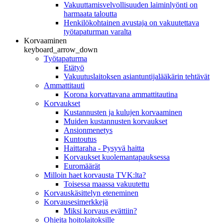
Vakuuttamisvelvollisuuden laiminlyönti on
harmaata taloutta
Henkilökohtainen avustaja on vakuutettava
työtapaturman varalta
Korvaaminen
keyboard_arrow_down
Työtapaturma
Etätyö
Vakuutuslaitoksen asiantuntijalääkärin tehtävät
Ammattitauti
Korona korvattavana ammattitautina
Korvaukset
Kustannusten ja kulujen korvaaminen
Muiden kustannusten korvaukset
Ansionmenetys
Kuntoutus
Haittaraha - Pysyvä haitta
Korvaukset kuolemantapauksessa
Euromäärät
Milloin haet korvausta TVK:lta?
Toisessa maassa vakuutettu
Korvauskäsittelyn eteneminen
Korvausesimerkkejä
Miksi korvaus evättiin?
Ohjeita hoitolaitoksille