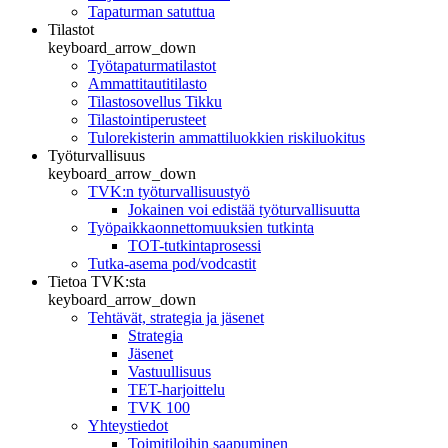
Tapaturman satuttua
Tilastot
keyboard_arrow_down
Työtapaturmatilastot
Ammattitautitilasto
Tilastosovellus Tikku
Tilastointiperusteet
Tulorekisterin ammattiluokkien riskiluokitus
Työturvallisuus
keyboard_arrow_down
TVK:n työturvallisuustyö
Jokainen voi edistää työturvallisuutta
Työpaikkaonnettomuuksien tutkinta
TOT-tutkintaprosessi
Tutka-asema pod/vodcastit
Tietoa TVK:sta
keyboard_arrow_down
Tehtävät, strategia ja jäsenet
Strategia
Jäsenet
Vastuullisuus
TET-harjoittelu
TVK 100
Yhteystiedot
Toimitiloihin saapuminen