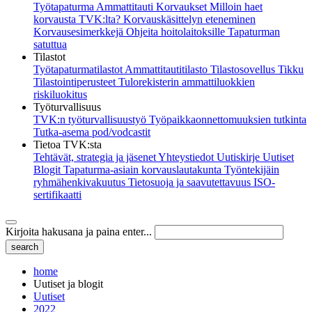
Työtapaturma
Ammattitauti
Korvaukset
Milloin haet
korvausta TVK:lta?
Korvauskäsittelyn eteneminen
Korvausesimerkkejä
Ohjeita hoitolaitoksille
Tapaturman
satuttua
Tilastot
Työtapaturmatilastot
Ammattitautitilasto
Tilastosovellus Tikku
Tilastointiperusteet
Tulorekisterin ammattiluokkien
riskiluokitus
Työturvallisuus
TVK:n työturvallisuustyö
Työpaikkaonnettomuuksien tutkinta
Tutka-asema pod/vodcastit
Tietoa TVK:sta
Tehtävät, strategia ja jäsenet
Yhteystiedot
Uutiskirje
Uutiset
Blogit
Tapaturma-asiain korvauslautakunta
Työntekijäin
ryhmähenkivakuutus
Tietosuoja ja saavutettavuus
ISO-
sertifikaatti
Kirjoita hakusana ja paina enter...
home
Uutiset ja blogit
Uutiset
2022