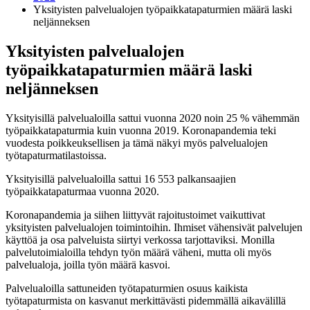
Yksityisten palvelualojen työpaikkatapaturmien määrä laski
neljänneksen
Yksityisten palvelualojen
työpaikkatapaturmien määrä laski
neljänneksen
Yksityisillä palvelualoilla sattui vuonna 2020 noin 25 % vähemmän
työpaikkatapaturmia kuin vuonna 2019. Koronapandemia teki
vuodesta poikkeuksellisen ja tämä näkyi myös palvelualojen
työtapaturmatilastoissa.
Yksityisillä palvelualoilla sattui 16 553 palkansaajien
työpaikkatapaturmaa vuonna 2020.
Koronapandemia ja siihen liittyvät rajoitustoimet vaikuttivat
yksityisten palvelualojen toimintoihin. Ihmiset vähensivät palvelujen
käyttöä ja osa palveluista siirtyi verkossa tarjottaviksi. Monilla
palvelutoimialoilla tehdyn työn määrä väheni, mutta oli myös
palvelualoja, joilla työn määrä kasvoi.
Palvelualoilla sattuneiden työtapaturmien osuus kaikista
työtapaturmista on kasvanut merkittävästi pidemmällä aikavälillä