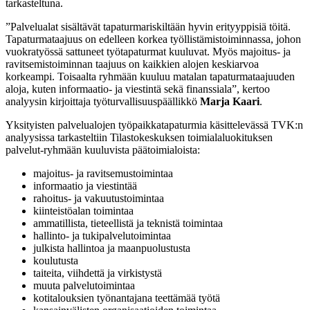
tarkasteltuna.
”Palvelualat sisältävät tapaturmariskiltään hyvin erityyppisiä töitä.
Tapaturmataajuus on edelleen korkea työllistämistoiminnassa, johon
vuokratyössä sattuneet työtapaturmat kuuluvat. Myös majoitus- ja
ravitsemistoiminnan taajuus on kaikkien alojen keskiarvoa
korkeampi. Toisaalta ryhmään kuuluu matalan tapaturmataajuuden
aloja, kuten informaatio- ja viestintä sekä finanssiala”, kertoo
analyysin kirjoittaja työturvallisuuspäällikkö
Marja Kaari
.
Yksityisten palvelualojen työpaikkatapaturmia käsittelevässä TVK:n
analyysissa tarkasteltiin Tilastokeskuksen toimialaluokituksen
palvelut-ryhmään kuuluvista päätoimialoista:
majoitus- ja ravitsemustoimintaa
informaatio ja viestintää
rahoitus- ja vakuutustoimintaa
kiinteistöalan toimintaa
ammatillista, tieteellistä ja teknistä toimintaa
hallinto- ja tukipalvelutoimintaa
julkista hallintoa ja maanpuolustusta
koulutusta
taiteita, viihdettä ja virkistystä
muuta palvelutoimintaa
kotitalouksien työnantajana teettämää työtä