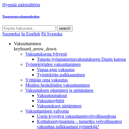
Hyppää pääsisältöön
Tapaturmavakuutuskeskus
search
Suomeksi
In English
På Svenska
Vakuuttaminen
keyboard_arrow_down
Vakuutuksesta lyhyesti
Tutustu työtapaturmavakuutukseen Danin kanssa
Työntekijöiden vakuuttaminen
Vapaa-ajan vakuutus
Työntekijän palkkaaminen
Yrittäjän oma vakuutus
Muiden henkilöiden vakuuttaminen
Vakuutuksen ottaminen ja siirtäminen
Vakuutusmaksut
Vakuutusyhtiöt
Vakuutuksen siirtäminen
Vakuuttamisen valvonta
Usein kysyttyä vakuuttamisvelvollisuudesta
Kotitaloustyönantaja – tunnetko velvollisuutesi
vakuuttaa palkkaamasi työntekijä?