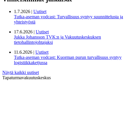
1.7.2026 |
Uutiset
Tutka-aseman vodcast: Turvallisuus syntyy suunnittelusta ja
yhteistyöstä
17.6.2026 |
Uutiset
Jukka Johansson TVK:n ja Vakuutuskeskuksen
tietohallintojohtajaksi
11.6.2026 |
Uutiset
Tutka-aseman vodcast: Kuorman purun turvallisuus syntyy
logistiikkaketjussa
Näytä kaikki uutiset
Tapaturmavakuutuskeskus