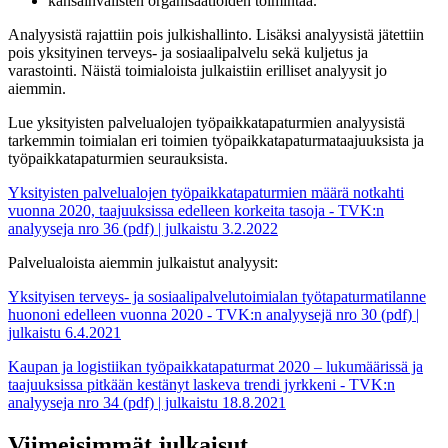
kansainvälisten organisaatioiden toimintaa.
Analyysistä rajattiin pois julkishallinto. Lisäksi analyysistä jätettiin
pois yksityinen terveys- ja sosiaalipalvelu sekä kuljetus ja
varastointi. Näistä toimialoista julkaistiin erilliset analyysit jo
aiemmin.
Lue yksityisten palvelualojen työpaikkatapaturmien analyysistä
tarkemmin toimialan eri toimien työpaikkatapaturmataajuuksista ja
työpaikkatapaturmien seurauksista.
Yksityisten palvelualojen työpaikkatapaturmien määrä notkahti
vuonna 2020, taajuuksissa edelleen korkeita tasoja - TVK:n
analyyseja nro 36 (pdf) | julkaistu 3.2.2022
Palvelualoista aiemmin julkaistut analyysit:
Yksityisen terveys- ja sosiaalipalvelutoimialan työtapaturmatilanne
huononi edelleen vuonna 2020 - TVK:n analyysejä nro 30 (pdf) |
julkaistu 6.4.2021
Kaupan ja logistiikan työpaikkatapaturmat 2020 – lukumäärissä ja
taajuuksissa pitkään kestänyt laskeva trendi jyrkkeni - TVK:n
analyyseja nro 34 (pdf) | julkaistu 18.8.2021
Viimeisimmät julkaisut