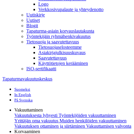
Logo
Verkkosivupalaute ja yhteydenotto
Uutiskirje
Uutiset
Blogit
Tapaturma-asiain korvauslautakunta
Työntekijäin ryhmähenkivakuutus
Tietosuoja ja saavutettavuus
Tietosuojaselosteemme
Asiakirjajulkisuuskuvaus
Saavutettavuus
Käyttötietojen kerääminen
ISO-sertifikaatti
Tapaturmavakuutuskeskus
Suomeksi
In English
På Svenska
Vakuuttaminen
Vakuutuksesta lyhyesti
Työntekijöiden vakuuttaminen
Yrittäjän oma vakuutus
Muiden henkilöiden vakuuttaminen
Vakuutuksen ottaminen ja siirtäminen
Vakuuttamisen valvonta
Korvaaminen