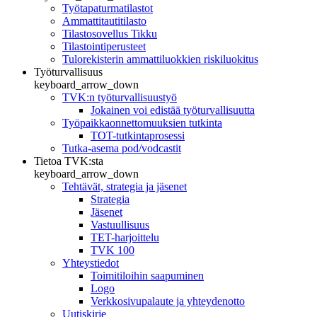
Työtapaturmatilastot
Ammattitautitilasto
Tilastosovellus Tikku
Tilastointiperusteet
Tulorekisterin ammattiluokkien riskiluokitus
Työturvallisuus
keyboard_arrow_down
TVK:n työturvallisuustyö
Jokainen voi edistää työturvallisuutta
Työpaikkaonnettomuuksien tutkinta
TOT-tutkintaprosessi
Tutka-asema pod/vodcastit
Tietoa TVK:sta
keyboard_arrow_down
Tehtävät, strategia ja jäsenet
Strategia
Jäsenet
Vastuullisuus
TET-harjoittelu
TVK 100
Yhteystiedot
Toimitiloihin saapuminen
Logo
Verkkosivupalaute ja yhteydenotto
Uutiskirje