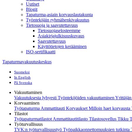
Uutiset
Blogit
Tapaturma-asiain korvauslautakunta
Työntekijäin ryhmähenkivakuutus
Tietosuoja ja saavutettavuus
Tietosuojaselosteemme
Asiakirjajulkisuuskuvaus
Saavutettavuus
Käyttötietojen kerääminen
ISO-sertifikaatti
Tapaturmavakuutuskeskus
Suomeksi
In English
På Svenska
Vakuuttaminen
Vakuutuksesta lyhyesti
Työntekijöiden vakuuttaminen
Yrittäjä
Korvaaminen
Työtapaturma
Ammattitauti
Korvaukset
Milloin haet korvaust
Tilastot
Työtapaturmatilastot
Ammattitautitilasto
Tilastosovellus Tikku
T
Työturvallisuus
TVK:n työturvallisuustyö
Työpaikkaonnettomuuksien tutkinta