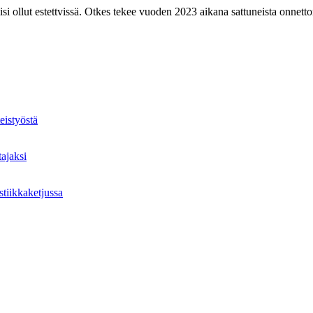
si ollut estettvissä. Otkes tekee vuoden 2023 aikana sattuneista onnetto
eistyöstä
ajaksi
tiikkaketjussa