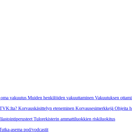
n oma vakuutus
Muiden henkilöiden vakuuttaminen
Vakuutuksen ottami
a TVK:lta?
Korvauskäsittelyn eteneminen
Korvausesimerkkejä
Ohjeita h
ilastointiperusteet
Tulorekisterin ammattiluokkien riskiluokitus
Tutka-asema pod/vodcastit