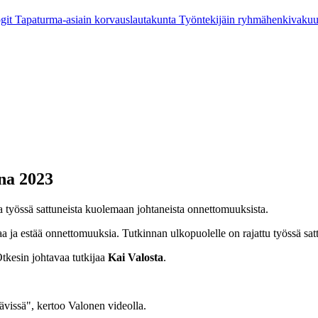
git
Tapaturma-asiain korvauslautakunta
Työntekijäin ryhmähenkivaku
na 2023
työssä sattuneista kuolemaan johtaneista onnettomuuksista.
taa ja estää onnettomuuksia. Tutkinnan ulkopuolelle on rajattu työssä s
Otkesin johtavaa tutkijaa
Kai Valosta
.
ävissä", kertoo Valonen videolla.