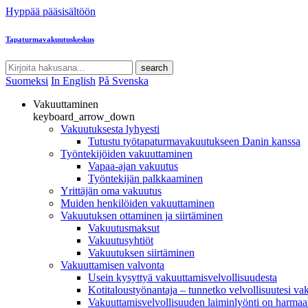
Hyppää pääsisältöön
Tapaturmavakuutuskeskus
search
Suomeksi
In English
På Svenska
Vakuuttaminen
keyboard_arrow_down
Vakuutuksesta lyhyesti
Tutustu työtapaturmavakuutukseen Danin kanssa
Työntekijöiden vakuuttaminen
Vapaa-ajan vakuutus
Työntekijän palkkaaminen
Yrittäjän oma vakuutus
Muiden henkilöiden vakuuttaminen
Vakuutuksen ottaminen ja siirtäminen
Vakuutusmaksut
Vakuutusyhtiöt
Vakuutuksen siirtäminen
Vakuuttamisen valvonta
Usein kysyttyä vakuuttamisvelvollisuudesta
Kotitaloustyönantaja – tunnetko velvollisuutesi va
Vakuuttamisvelvollisuuden laiminlyönti on harmaat