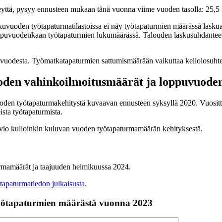
yttä, pysyy ennusteen mukaan tänä vuonna viime vuoden tasolla: 25,5 t
lkuvuoden työtapaturmatilastoissa ei näy työtapaturmien määrässä lask
loppuvuodenkaan työtapaturmien lukumäärässä. Talouden laskusuhdanteen
desta. Työmatkatapaturmien sattumismäärään vaikuttaa keliolosuhteet
den vahinkoilmoitusmäärät ja loppuvuoden
en työtapaturmakehitystä kuvaavan ennusteen syksyllä 2020. Vuosittai
ista työtapaturmista.
rvio kulloinkin kuluvan vuoden työtapaturmamäärän kehityksestä.
rmamäärät ja taajuuden helmikuussa 2024.
apaturmatiedon julkaisusta
.
työtapaturmien määrästä vuonna 2023