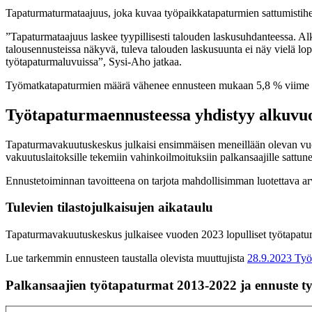
Tapaturmaturmataajuus, joka kuvaa työpaikkatapaturmien sattumistihe
”Tapaturmataajuus laskee tyypillisesti talouden laskusuhdanteessa. A
talousennusteissa näkyvä, tuleva talouden laskusuunta ei näy vielä 
työtapaturmaluvuissa”, Sysi-Aho jatkaa.
Työmatkatapaturmien määrä vähenee ennusteen mukaan 5,8 % viime vuo
Työtapaturmaennusteessa yhdistyy alkuvuo
Tapaturmavakuutuskeskus julkaisi ensimmäisen meneillään olevan vuod
vakuutuslaitoksille tekemiin vahinkoilmoituksiin palkansaajille sattune
Ennustetoiminnan tavoitteena on tarjota mahdollisimman luotettava a
Tulevien tilastojulkaisujen aikataulu
Tapaturmavakuutuskeskus julkaisee vuoden 2023 lopulliset työtapatu
Lue tarkemmin ennusteen taustalla olevista muuttujista
28.9.2023 Työt
Palkansaajien työtapaturmat 2013-2022 ja ennuste 