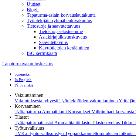
Uutiset
Blogit
Tapaturma-asiain korvauslautakunta
Työntekijäin ryhmähenkivakuutus
Tietosuoja ja saavutettavuus
Tietosuojaselosteemme
Asiakirjajulkisuuskuvaus
Saavutettavuus
Käyttötietojen kerääminen
ISO-sertifikaatti
Tapaturmavakuutuskeskus
Suomeksi
In English
På Svenska
Vakuuttaminen
Vakuutuksesta lyhyesti
Työntekijöiden vakuuttaminen
Yrittäjä
Korvaaminen
Työtapaturma
Ammattitauti
Korvaukset
Milloin haet korvaust
Tilastot
Työtapaturmatilastot
Ammattitautitilasto
Tilastosovellus Tikku
T
Työturvallisuus
TVK:n työturvallisuustyö
Työpaikkaonnettomuuksien tutkinta