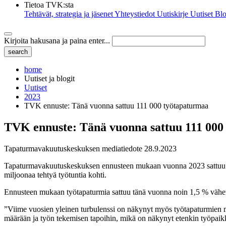
Tietoa TVK:sta
Tehtävät, strategia ja jäsenet
Yhteystiedot
Uutiskirje
Uutiset
Blo
Kirjoita hakusana ja paina enter...
home
Uutiset ja blogit
Uutiset
2023
TVK ennuste: Tänä vuonna sattuu 111 000 työtapaturmaa
TVK ennuste: Tänä vuonna sattuu 111 000
Tapaturmavakuutuskeskuksen mediatiedote 28.9.2023
Tapaturmavakuutuskeskuksen ennusteen mukaan vuonna 2023 sattuu 11
miljoonaa tehtyä työtuntia kohti.
Ennusteen mukaan työtapaturmia sattuu tänä vuonna noin 1,5 % vähem
”Viime vuosien yleinen turbulenssi on näkynyt myös työtapaturmien m
määrään ja työn tekemisen tapoihin, mikä on näkynyt etenkin työpaik