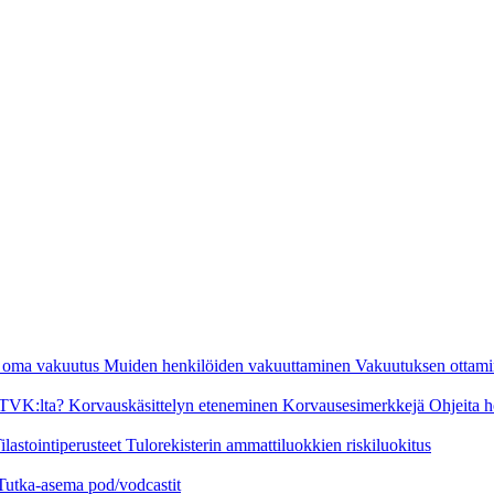
n oma vakuutus
Muiden henkilöiden vakuuttaminen
Vakuutuksen ottami
a TVK:lta?
Korvauskäsittelyn eteneminen
Korvausesimerkkejä
Ohjeita h
ilastointiperusteet
Tulorekisterin ammattiluokkien riskiluokitus
Tutka-asema pod/vodcastit