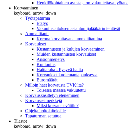
Henkilökohtainen avustaja on vakuutettava työtap
Korvaaminen
keyboard_arrow_down
Työtapaturma
Etätyö
Vakuutuslaitoksen asiantuntijalääkärin tehtävät
Ammattitauti
Korona korvattavana ammattitautina
Korvaukset
Kustannusten ja kulujen korvaaminen
Muiden kustannusten korvaukset
Ansionmenetys
Kuntoutus
Haittaraha - Pysyvä haitta
Korvaukset kuolemantapauksessa
Euromäärät
Milloin haet korvausta TVK:lta?
Toisessa maassa vakuutettu
Korvauskäsittelyn eteneminen
Korvausesimerkkejä
Miksi korvaus evättiin?
Ohjeita hoitolaitoksille
Tapaturman satuttua
Tilastot
keyboard_arrow_down