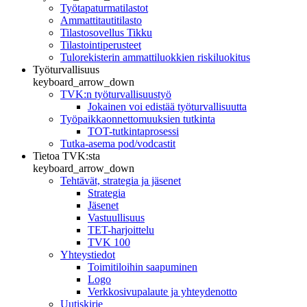
Työtapaturmatilastot
Ammattitautitilasto
Tilastosovellus Tikku
Tilastointiperusteet
Tulorekisterin ammattiluokkien riskiluokitus
Työturvallisuus
keyboard_arrow_down
TVK:n työturvallisuustyö
Jokainen voi edistää työturvallisuutta
Työpaikkaonnettomuuksien tutkinta
TOT-tutkintaprosessi
Tutka-asema pod/vodcastit
Tietoa TVK:sta
keyboard_arrow_down
Tehtävät, strategia ja jäsenet
Strategia
Jäsenet
Vastuullisuus
TET-harjoittelu
TVK 100
Yhteystiedot
Toimitiloihin saapuminen
Logo
Verkkosivupalaute ja yhteydenotto
Uutiskirje