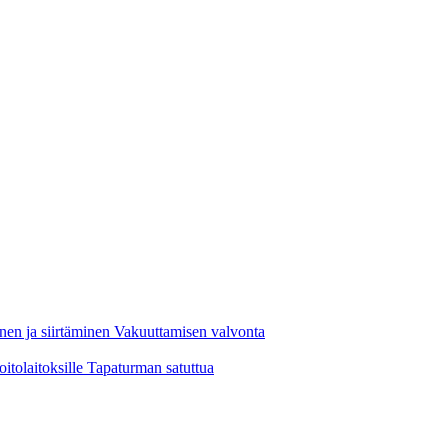
nen ja siirtäminen
Vakuuttamisen valvonta
oitolaitoksille
Tapaturman satuttua