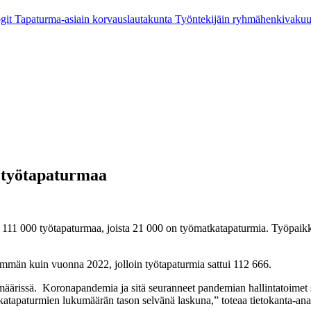
git
Tapaturma-asiain korvauslautakunta
Työntekijäin ryhmähenkivaku
 työtapaturmaa
1 000 työtapaturmaa, joista 21 000 on työmatkatapaturmia. Työpaikka
män kuin vuonna 2022, jolloin työtapaturmia sattui 112 666.
äärissä. Koronapandemia ja sitä seuranneet pandemian hallintatoimet s
katapaturmien lukumäärän tason selvänä laskuna,” toteaa tietokanta-an