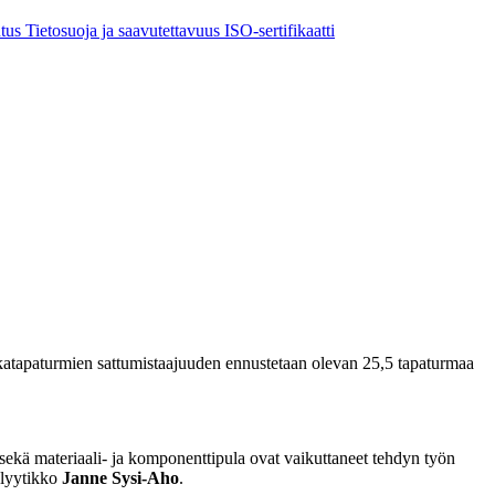
utus
Tietosuoja ja saavutettavuus
ISO-sertifikaatti
tapaturmien sattumistaajuuden ennustetaan olevan 25,5 tapaturmaa
ekä materiaali- ja komponenttipula ovat vaikuttaneet tehdyn työn
alyytikko
Janne Sysi-Aho
.