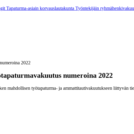
git
Tapaturma-asiain korvauslautakunta
Työntekijäin ryhmähenkivaku
 numeroina 2022
yötapaturmavakuutus numeroina 2022
ken mahdollisen työtapaturma- ja ammattitautivakuutukseen liittyvän 