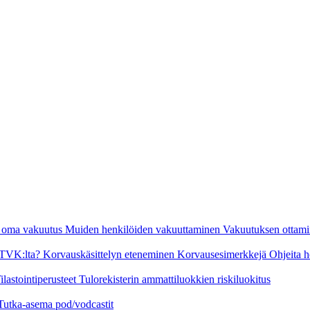
n oma vakuutus
Muiden henkilöiden vakuuttaminen
Vakuutuksen ottami
a TVK:lta?
Korvauskäsittelyn eteneminen
Korvausesimerkkejä
Ohjeita h
ilastointiperusteet
Tulorekisterin ammattiluokkien riskiluokitus
Tutka-asema pod/vodcastit