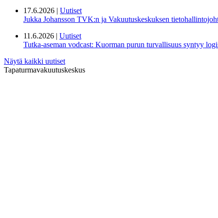
17.6.2026 |
Uutiset
Jukka Johansson TVK:n ja Vakuutuskeskuksen tietohallintojoht
11.6.2026 |
Uutiset
Tutka-aseman vodcast: Kuorman purun turvallisuus syntyy logis
Näytä kaikki uutiset
Tapaturmavakuutuskeskus