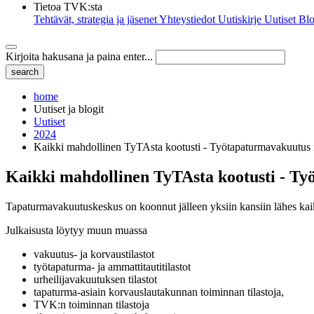
Tietoa TVK:sta
Tehtävät, strategia ja jäsenet
Yhteystiedot
Uutiskirje
Uutiset
Blo
Kirjoita hakusana ja paina enter...
home
Uutiset ja blogit
Uutiset
2024
Kaikki mahdollinen TyTAsta kootusti - Työtapaturmavakuutus
Kaikki mahdollinen TyTAsta kootusti - T
Tapaturmavakuutuskeskus on koonnut jälleen yksiin kansiin lähes kai
Julkaisusta löytyy muun muassa
vakuutus- ja korvaustilastot
työtapaturma- ja ammattitautitilastot
urheilijavakuutuksen tilastot
tapaturma-asiain korvauslautakunnan toiminnan tilastoja,
TVK:n toiminnan tilastoja