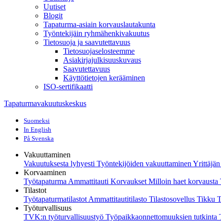
Uutiset
Blogit
Tapaturma-asiain korvauslautakunta
Työntekijäin ryhmähenkivakuutus
Tietosuoja ja saavutettavuus
Tietosuojaselosteemme
Asiakirjajulkisuuskuvaus
Saavutettavuus
Käyttötietojen kerääminen
ISO-sertifikaatti
Tapaturmavakuutuskeskus
Suomeksi
In English
På Svenska
Vakuuttaminen
Vakuutuksesta lyhyesti
Työntekijöiden vakuuttaminen
Yrittäjä
Korvaaminen
Työtapaturma
Ammattitauti
Korvaukset
Milloin haet korvaust
Tilastot
Työtapaturmatilastot
Ammattitautitilasto
Tilastosovellus Tikku
T
Työturvallisuus
TVK:n työturvallisuustyö
Työpaikkaonnettomuuksien tutkinta