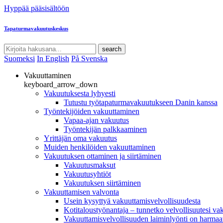
Hyppää pääsisältöön
Tapaturmavakuutuskeskus
search
Suomeksi
In English
På Svenska
Vakuuttaminen
keyboard_arrow_down
Vakuutuksesta lyhyesti
Tutustu työtapaturmavakuutukseen Danin kanssa
Työntekijöiden vakuuttaminen
Vapaa-ajan vakuutus
Työntekijän palkkaaminen
Yrittäjän oma vakuutus
Muiden henkilöiden vakuuttaminen
Vakuutuksen ottaminen ja siirtäminen
Vakuutusmaksut
Vakuutusyhtiöt
Vakuutuksen siirtäminen
Vakuuttamisen valvonta
Usein kysyttyä vakuuttamisvelvollisuudesta
Kotitaloustyönantaja – tunnetko velvollisuutesi va
Vakuuttamisvelvollisuuden laiminlyönti on harmaat