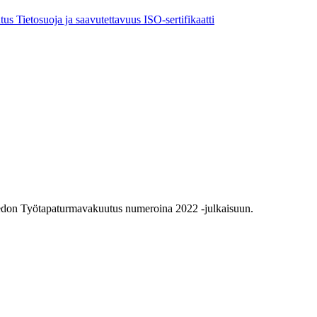
utus
Tietosuoja ja saavutettavuus
ISO-sertifikaatti
tiedon Työtapaturmavakuutus numeroina 2022 -julkaisuun.