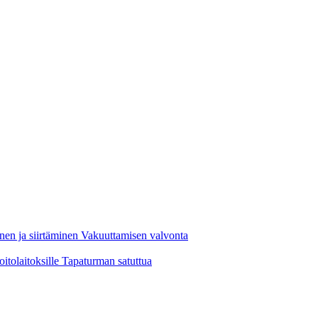
nen ja siirtäminen
Vakuuttamisen valvonta
oitolaitoksille
Tapaturman satuttua