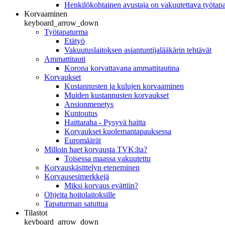
Henkilökohtainen avustaja on vakuutettava työtap
Korvaaminen
keyboard_arrow_down
Työtapaturma
Etätyö
Vakuutuslaitoksen asiantuntijalääkärin tehtävät
Ammattitauti
Korona korvattavana ammattitautina
Korvaukset
Kustannusten ja kulujen korvaaminen
Muiden kustannusten korvaukset
Ansionmenetys
Kuntoutus
Haittaraha - Pysyvä haitta
Korvaukset kuolemantapauksessa
Euromäärät
Milloin haet korvausta TVK:lta?
Toisessa maassa vakuutettu
Korvauskäsittelyn eteneminen
Korvausesimerkkejä
Miksi korvaus evättiin?
Ohjeita hoitolaitoksille
Tapaturman satuttua
Tilastot
keyboard_arrow_down