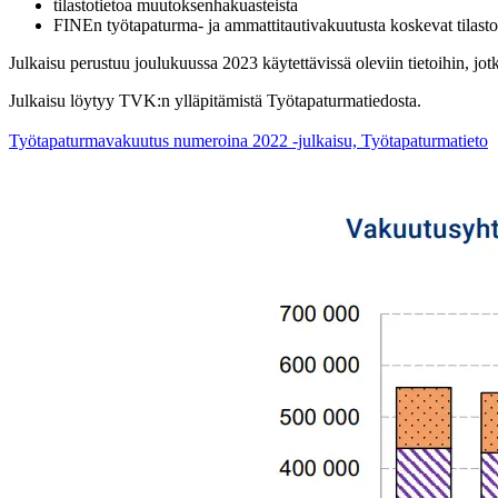
tilastotietoa muutoksenhakuasteista
FINEn työtapaturma- ja ammattitautivakuutusta koskevat tilasto
Julkaisu perustuu joulukuussa 2023 käytettävissä oleviin tietoihin, j
Julkaisu löytyy TVK:n ylläpitämistä Työtapaturmatiedosta.
Työtapaturmavakuutus numeroina 2022 -julkaisu, Työtapaturmatieto