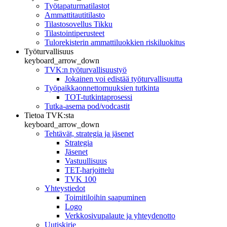
Työtapaturmatilastot
Ammattitautitilasto
Tilastosovellus Tikku
Tilastointiperusteet
Tulorekisterin ammattiluokkien riskiluokitus
Työturvallisuus
keyboard_arrow_down
TVK:n työturvallisuustyö
Jokainen voi edistää työturvallisuutta
Työpaikkaonnettomuuksien tutkinta
TOT-tutkintaprosessi
Tutka-asema pod/vodcastit
Tietoa TVK:sta
keyboard_arrow_down
Tehtävät, strategia ja jäsenet
Strategia
Jäsenet
Vastuullisuus
TET-harjoittelu
TVK 100
Yhteystiedot
Toimitiloihin saapuminen
Logo
Verkkosivupalaute ja yhteydenotto
Uutiskirje