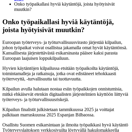
Onko työpaikallasi hyviä käytäntöjä, joista hyötyisivät
muutkin?
Onko työpaikallasi hyviä käytäntöjä,
joista hyötyisivät muutkin?
Euroopan työterveys- ja työturvallisuusvirasto järjestää kilpailun,
johon työpaikat voivat osallistua jakamalla omat hyvät käytäntönsä.
Kansallisesta järjestettävästä esikarsinasta pääsee kaksi parasta
Euroopan laajuisen loppukilpailuun.
Hyvien käytäntöjen kilpailussa etsitään työpaikoilta käytäntöjä,
toimintamalleja ja ratkaisuja, jotka ovat edistäneet tehokkaasti
työterveyttä, -turvallisuutta tai tuottavuutta.
Kilpailun avulla halutaan nostaa esiin työpaikkojen onnistumisia,
mitkä ehkäisevät etenkin digitaalisten järjestelmien käyttöön liittyviä
työterveys- ja työturvallisuusriskejä.
Kilpailun finalistit julkistetaan tammikuussa 2025 ja voittajat
palkitaan marraskuussa 2025 Espanjan Bilbaossa.
Osallistu Suomen esikarsintaan ja ilmoita työpaikkasi hyvä käytäntö
Työterveyslaitoksen verkkosivuilta löytyvällä hakulomakkeella