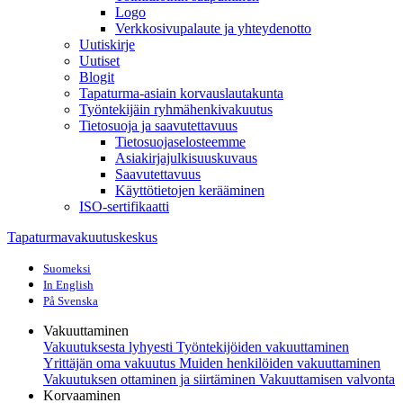
Logo
Verkkosivupalaute ja yhteydenotto
Uutiskirje
Uutiset
Blogit
Tapaturma-asiain korvauslautakunta
Työntekijäin ryhmähenkivakuutus
Tietosuoja ja saavutettavuus
Tietosuojaselosteemme
Asiakirjajulkisuuskuvaus
Saavutettavuus
Käyttötietojen kerääminen
ISO-sertifikaatti
Tapaturmavakuutuskeskus
Suomeksi
In English
På Svenska
Vakuuttaminen
Vakuutuksesta lyhyesti
Työntekijöiden vakuuttaminen
Yrittäjän oma vakuutus
Muiden henkilöiden vakuuttaminen
Vakuutuksen ottaminen ja siirtäminen
Vakuuttamisen valvonta
Korvaaminen