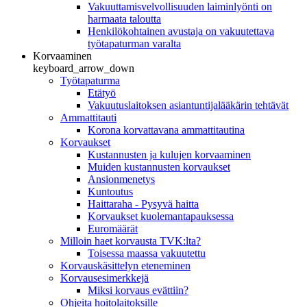
Vakuuttamisvelvollisuuden laiminlyönti on
harmaata taloutta
Henkilökohtainen avustaja on vakuutettava
työtapaturman varalta
Korvaaminen
keyboard_arrow_down
Työtapaturma
Etätyö
Vakuutuslaitoksen asiantuntijalääkärin tehtävät
Ammattitauti
Korona korvattavana ammattitautina
Korvaukset
Kustannusten ja kulujen korvaaminen
Muiden kustannusten korvaukset
Ansionmenetys
Kuntoutus
Haittaraha - Pysyvä haitta
Korvaukset kuolemantapauksessa
Euromäärät
Milloin haet korvausta TVK:lta?
Toisessa maassa vakuutettu
Korvauskäsittelyn eteneminen
Korvausesimerkkejä
Miksi korvaus evättiin?
Ohjeita hoitolaitoksille