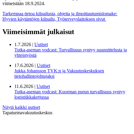
viimeistään 18.9.2024.
Tarkempaa tietoa kilpailusta, ohjeita ja ilmoittautumislomake:
Hyvien käytäntöjen kilpailu, Työterveyslaitoksen sivut
Viimeisimmät julkaisut
1.7.2026 |
Uutiset
Tutka-aseman vodcast: Turvallisuus syntyy suunnittelusta ja
yhteistyöstä
17.6.2026 |
Uutiset
Jukka Johansson TVK:n ja Vakuutuskeskuksen
tietohallintojohtajaksi
11.6.2026 |
Uutiset
Tutka-aseman vodcast: Kuorman purun turvallisuus syntyy
logistiikkaketjussa
Näytä kaikki uutiset
Tapaturmavakuutuskeskus