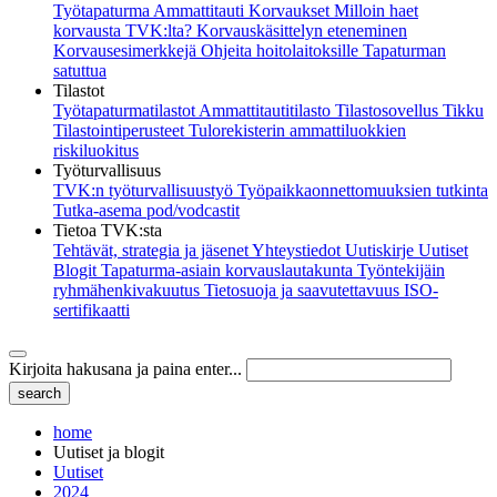
Työtapaturma
Ammattitauti
Korvaukset
Milloin haet
korvausta TVK:lta?
Korvauskäsittelyn eteneminen
Korvausesimerkkejä
Ohjeita hoitolaitoksille
Tapaturman
satuttua
Tilastot
Työtapaturmatilastot
Ammattitautitilasto
Tilastosovellus Tikku
Tilastointiperusteet
Tulorekisterin ammattiluokkien
riskiluokitus
Työturvallisuus
TVK:n työturvallisuustyö
Työpaikkaonnettomuuksien tutkinta
Tutka-asema pod/vodcastit
Tietoa TVK:sta
Tehtävät, strategia ja jäsenet
Yhteystiedot
Uutiskirje
Uutiset
Blogit
Tapaturma-asiain korvauslautakunta
Työntekijäin
ryhmähenkivakuutus
Tietosuoja ja saavutettavuus
ISO-
sertifikaatti
Kirjoita hakusana ja paina enter...
home
Uutiset ja blogit
Uutiset
2024