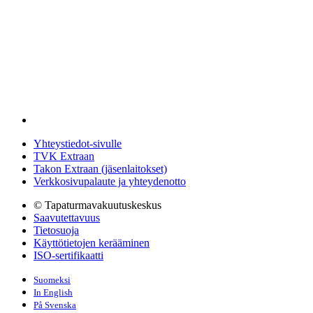
Yhteystiedot-sivulle
TVK Extraan
Takon Extraan (jäsenlaitokset)
Verkkosivupalaute ja yhteydenotto
© Tapaturmavakuutuskeskus
Saavutettavuus
Tietosuoja
Käyttötietojen kerääminen
ISO-sertifikaatti
Suomeksi
In English
På Svenska