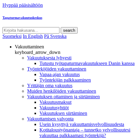
Hyppää pääsisältöön
Tapaturmavakuutuskeskus
search
Suomeksi
In English
På Svenska
Vakuuttaminen
keyboard_arrow_down
Vakuutuksesta lyhyesti
Tutustu työtapaturmavakuutukseen Danin kanssa
Työntekijöiden vakuuttaminen
Vapaa-ajan vakuutus
Työntekijän palkkaaminen
Yrittäjän oma vakuutus
Muiden henkilöiden vakuuttaminen
Vakuutuksen ottaminen ja siirtäminen
Vakuutusmaksut
Vakuutusyhtiöt
Vakuutuksen siirtäminen
Vakuuttamisen valvonta
Usein kysyttyä vakuuttamisvelvollisuudesta
Kotitaloustyönantaja – tunnetko velvollisuutesi
vakuuttaa palkkaamasi työntekijä?