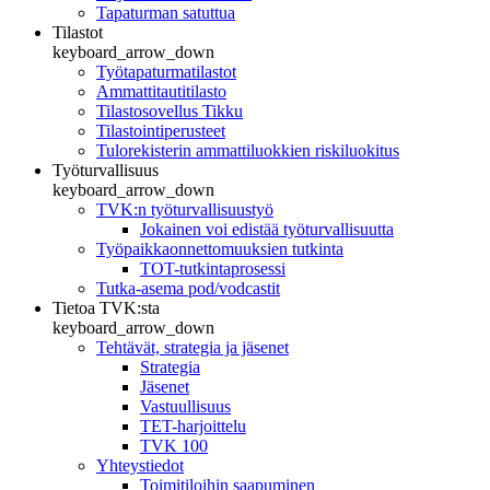
Tapaturman satuttua
Tilastot
keyboard_arrow_down
Työtapaturmatilastot
Ammattitautitilasto
Tilastosovellus Tikku
Tilastointiperusteet
Tulorekisterin ammattiluokkien riskiluokitus
Työturvallisuus
keyboard_arrow_down
TVK:n työturvallisuustyö
Jokainen voi edistää työturvallisuutta
Työpaikkaonnettomuuksien tutkinta
TOT-tutkintaprosessi
Tutka-asema pod/vodcastit
Tietoa TVK:sta
keyboard_arrow_down
Tehtävät, strategia ja jäsenet
Strategia
Jäsenet
Vastuullisuus
TET-harjoittelu
TVK 100
Yhteystiedot
Toimitiloihin saapuminen