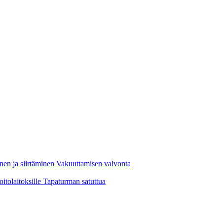
nen ja siirtäminen
Vakuuttamisen valvonta
oitolaitoksille
Tapaturman satuttua