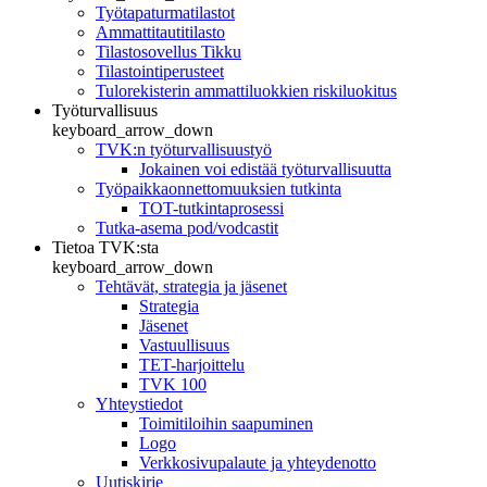
Työtapaturmatilastot
Ammattitautitilasto
Tilastosovellus Tikku
Tilastointiperusteet
Tulorekisterin ammattiluokkien riskiluokitus
Työturvallisuus
keyboard_arrow_down
TVK:n työturvallisuustyö
Jokainen voi edistää työturvallisuutta
Työpaikkaonnettomuuksien tutkinta
TOT-tutkintaprosessi
Tutka-asema pod/vodcastit
Tietoa TVK:sta
keyboard_arrow_down
Tehtävät, strategia ja jäsenet
Strategia
Jäsenet
Vastuullisuus
TET-harjoittelu
TVK 100
Yhteystiedot
Toimitiloihin saapuminen
Logo
Verkkosivupalaute ja yhteydenotto
Uutiskirje