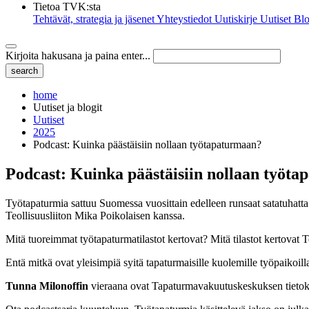
Tietoa TVK:sta
Tehtävät, strategia ja jäsenet
Yhteystiedot
Uutiskirje
Uutiset
Blo
Kirjoita hakusana ja paina enter...
home
Uutiset ja blogit
Uutiset
2025
Podcast: Kuinka päästäisiin nollaan työtapaturmaan?
Podcast: Kuinka päästäisiin nollaan työt
Työtapaturmia sattuu Suomessa vuosittain edelleen runsaat satatuhatta.
Teollisuusliiton Mika Poikolaisen kanssa.
Mitä tuoreimmat työtapaturmatilastot kertovat? Mitä tilastot kertovat 
Entä mitkä ovat yleisimpiä syitä tapaturmaisille kuolemille työpaikoilla
Tunna Milonoffin
vieraana ovat Tapaturmavakuutuskeskuksen tieto