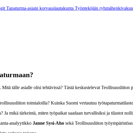
git
Tapaturma-asiain korvauslautakunta
Työntekijäin ryhmähenkivaku
apaturmaan?
 Mitä tälle asialle olisi tehtävissä? Tästä keskustelevat Teollisuuslii
Teollisuusliiton toimialoilla? Kuinka Suomi vertautuu työtapaturmatilas
? Ja mikä tärkeintä, miten työpaikat saadaan turvallisiksi ja tilastot no
kanta-analyytikko
Janne Sysi-Aho
sekä Teollisuusliiton työympäristöas