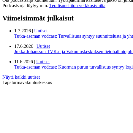
Ota podcastsarja kuunteluun. Työtapaturmia käsittelevä jakso on julkai
Podcastsarja löytyy mm.
Teollisuusliiton verkkosivuilta
.
Viimeisimmät julkaisut
1.7.2026 |
Uutiset
Tutka-aseman vodcast: Turvallisuus syntyy suunnittelusta ja yht
17.6.2026 |
Uutiset
Jukka Johansson TVK:n ja Vakuutuskeskuksen tietohallintojoht
11.6.2026 |
Uutiset
Tutka-aseman vodcast: Kuorman purun turvallisuus syntyy logis
Näytä kaikki uutiset
Tapaturmavakuutuskeskus