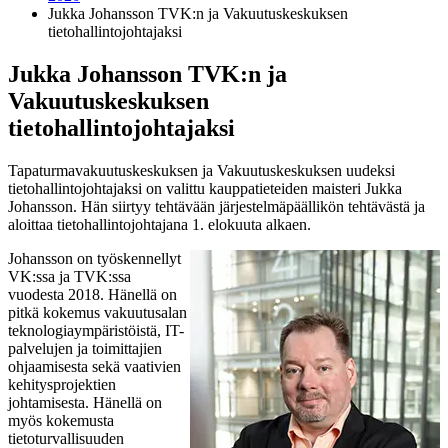
Jukka Johansson TVK:n ja Vakuutuskeskuksen
tietohallintojohtajaksi
Jukka Johansson TVK:n ja
Vakuutuskeskuksen
tietohallintojohtajaksi
Tapaturmavakuutuskeskuksen ja Vakuutuskeskuksen uudeksi
tietohallintojohtajaksi on valittu kauppatieteiden maisteri Jukka
Johansson. Hän siirtyy tehtävään järjestelmäpäällikön tehtävästä ja
aloittaa tietohallintojohtajana 1. elokuuta alkaen.
Johansson on työskennellyt
VK:ssa ja TVK:ssa
vuodesta 2018. Hänellä on
pitkä kokemus vakuutusalan
teknologiaympäristöistä, IT-
palvelujen ja toimittajien
ohjaamisesta sekä vaativien
kehitysprojektien
johtamisesta. Hänellä on
myös kokemusta
tietoturvallisuuden