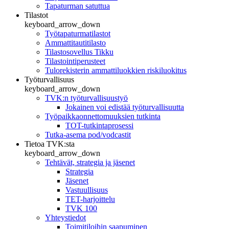
Tapaturman satuttua
Tilastot
keyboard_arrow_down
Työtapaturmatilastot
Ammattitautitilasto
Tilastosovellus Tikku
Tilastointiperusteet
Tulorekisterin ammattiluokkien riskiluokitus
Työturvallisuus
keyboard_arrow_down
TVK:n työturvallisuustyö
Jokainen voi edistää työturvallisuutta
Työpaikkaonnettomuuksien tutkinta
TOT-tutkintaprosessi
Tutka-asema pod/vodcastit
Tietoa TVK:sta
keyboard_arrow_down
Tehtävät, strategia ja jäsenet
Strategia
Jäsenet
Vastuullisuus
TET-harjoittelu
TVK 100
Yhteystiedot
Toimitiloihin saapuminen