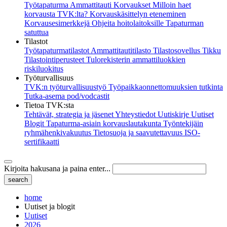
Työtapaturma
Ammattitauti
Korvaukset
Milloin haet
korvausta TVK:lta?
Korvauskäsittelyn eteneminen
Korvausesimerkkejä
Ohjeita hoitolaitoksille
Tapaturman
satuttua
Tilastot
Työtapaturmatilastot
Ammattitautitilasto
Tilastosovellus Tikku
Tilastointiperusteet
Tulorekisterin ammattiluokkien
riskiluokitus
Työturvallisuus
TVK:n työturvallisuustyö
Työpaikkaonnettomuuksien tutkinta
Tutka-asema pod/vodcastit
Tietoa TVK:sta
Tehtävät, strategia ja jäsenet
Yhteystiedot
Uutiskirje
Uutiset
Blogit
Tapaturma-asiain korvauslautakunta
Työntekijäin
ryhmähenkivakuutus
Tietosuoja ja saavutettavuus
ISO-
sertifikaatti
Kirjoita hakusana ja paina enter...
home
Uutiset ja blogit
Uutiset
2026