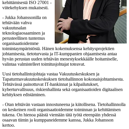
kehittämisestä ISO 27001 -
viitekehyksen mukaisesti.
- Jukka Johanssonilla on
tehtävään vahva
vakuutusalan
teknologiaosaaminen ja
perusteellinen tuntemus
organisaatioidemme
toimintaympäristöstä. Hänen kokemuksensa kehitysprojektien
johtamisesta, tietoturvasta ja IT-kumppanien ohjaamisesta antaa
hyvän perustan uuden tehtävän menestyksekkäälle hoitamiselle,
valintaa valmistelleet toimitusjohtajat toteavat.
Uusi tietohallintojohtaja vastaa Vakuutuskeskuksen ja
Tapaturmavakuutuskeskuksen tietohallinnon kokonaisjohtamisesta.
Tehtävässä painottuvat IT-hankinnat ja kilpailutukset,
kyberturvallisuus, riskienhallinta sekä organisaatioiden digitaalisen
kehityksen edistäminen.
- Otan tehtävän vastaan innostuneena ja kiitollisena. Tietohallinnolla
on keskeinen rooli organisaatioidemme toiminnan ja kehittämisen
tukena. On hienoa päästä viemään tätä työtä eteenpäin yhdessä
osaavan tiimin ja kumppaneidemme kanssa, Jukka Johansson
kertoo.