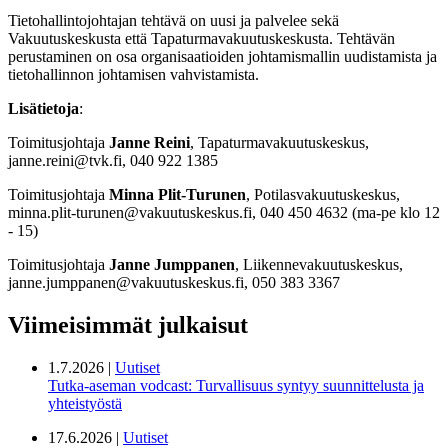
Tietohallintojohtajan tehtävä on uusi ja palvelee sekä
Vakuutuskeskusta että Tapaturmavakuutuskeskusta. Tehtävän
perustaminen on osa organisaatioiden johtamismallin uudistamista ja
tietohallinnon johtamisen vahvistamista.
Lisätietoja
:
Toimitusjohtaja
Janne Reini
, Tapaturmavakuutuskeskus,
janne.reini@tvk.fi, 040 922 1385
Toimitusjohtaja
Minna Plit-Turunen
, Potilasvakuutuskeskus,
minna.plit-turunen@vakuutuskeskus.fi, 040 450 4632 (ma-pe klo 12
- 15)
Toimitusjohtaja
Janne Jumppanen
, Liikennevakuutuskeskus,
janne.jumppanen@vakuutuskeskus.fi, 050 383 3367
Viimeisimmät julkaisut
1.7.2026 |
Uutiset
Tutka-aseman vodcast: Turvallisuus syntyy suunnittelusta ja
yhteistyöstä
17.6.2026 |
Uutiset