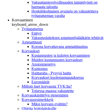
Vakuuttamisvelvollisuuden laiminlyönti on
harmaata taloutta
Henkilökohtainen avustaja on vakuutettava
työtapaturman varalta
Korvaaminen
keyboard_arrow_down
Työtapaturma
Etätyö
Vakuutuslaitoksen asiantuntijalääkärin tehtävät
Ammattitauti
Korona korvattavana ammattitautina
Korvaukset
Kustannusten ja kulujen korvaaminen
Muiden kustannusten korvaukset
Ansionmenetys
Kuntoutus
Haittaraha - Pysyvä haitta
Korvaukset kuolemantapauksessa
Euromäärät
Milloin haet korvausta TVK:lta?
Toisessa maassa vakuutettu
Korvauskäsittelyn eteneminen
Korvausesimerkkejä
Miksi korvaus evättiin?
Ohjeita hoitolaitoksille