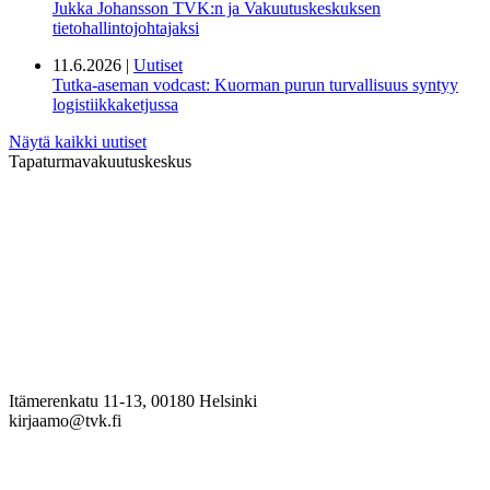
Jukka Johansson TVK:n ja Vakuutuskeskuksen
tietohallintojohtajaksi
11.6.2026 |
Uutiset
Tutka-aseman vodcast: Kuorman purun turvallisuus syntyy
logistiikkaketjussa
Näytä kaikki uutiset
Tapaturmavakuutuskeskus
Itämerenkatu 11-13, 00180 Helsinki
kirjaamo@tvk.fi