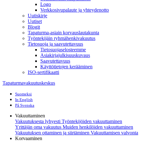
Logo
Verkkosivupalaute ja yhteydenotto
Uutiskirje
Uutiset
Blogit
Tapaturma-asiain korvauslautakunta
Työntekijäin ryhmähenkivakuutus
Tietosuoja ja saavutettavuus
Tietosuojaselosteemme
Asiakirjajulkisuuskuvaus
Saavutettavuus
Käyttötietojen kerääminen
ISO-sertifikaatti
Tapaturmavakuutuskeskus
Suomeksi
In English
På Svenska
Vakuuttaminen
Vakuutuksesta lyhyesti
Työntekijöiden vakuuttaminen
Yrittäjän oma vakuutus
Muiden henkilöiden vakuuttaminen
Vakuutuksen ottaminen ja siirtäminen
Vakuuttamisen valvonta
Korvaaminen