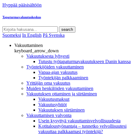
Hyppää pääsisältöön
Tapaturmavakuutuskeskus
search
Suomeksi
In English
På Svenska
Vakuuttaminen
keyboard_arrow_down
Vakuutuksesta lyhyesti
Tutustu työtapaturmavakuutukseen Danin kanssa
Työntekijöiden vakuuttaminen
Vapaa-ajan vakuutus
Työntekijän palkkaaminen
Yrittäjän oma vakuutus
Muiden henkilöiden vakuuttaminen
Vakuutuksen ottaminen ja siirtäminen
Vakuutusmaksut
Vakuutusyhtiöt
Vakuutuksen siirtäminen
Vakuuttamisen valvonta
Usein kysyttyä vakuuttamisvelvollisuudesta
Kotitaloustyönantaja – tunnetko velvollisuutesi
vakuuttaa palkkaamasi työntekijä?